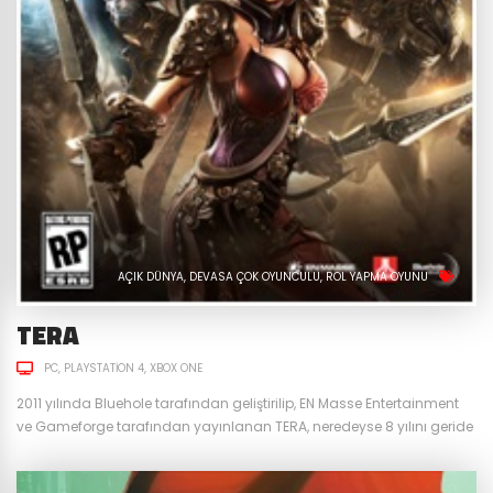
AÇIK DÜNYA
DEVASA ÇOK OYUNCULU
ROL YAPMA OYUNU
TERA
PC
PLAYSTATION 4
XBOX ONE
2011 yılında Bluehole tarafından geliştirilip, EN Masse Entertainment
ve Gameforge tarafından yayınlanan TERA, neredeyse 8 yılını geride
bırakmasına rağmen hala en çok tercih edilen MMORPG oyunlarının
başında geliyor. Bunun nedenlerine sırasıyla göz atalım. Dinamik