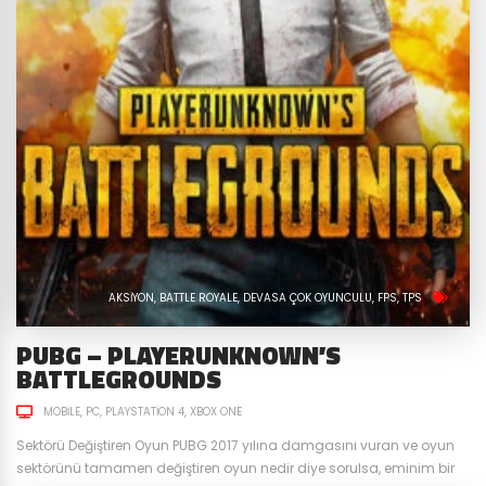
AKSIYON
BATTLE ROYALE
DEVASA ÇOK OYUNCULU
FPS
TPS
PUBG – PLAYERUNKNOWN’S
BATTLEGROUNDS
MOBILE
PC
PLAYSTATION 4
XBOX ONE
Sektörü Değiştiren Oyun PUBG 2017 yılına damgasını vuran ve oyun
sektörünü tamamen değiştiren oyun nedir diye sorulsa, eminim bir