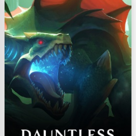
Dövüş Sistemi TERA‘yı diğer oyunlardan ayıran en önemli noktası
dövüş mekanikleri. Hatta öyle ki TERA’nın kendine has dövüş
mekanikleri birçok MMORPG...