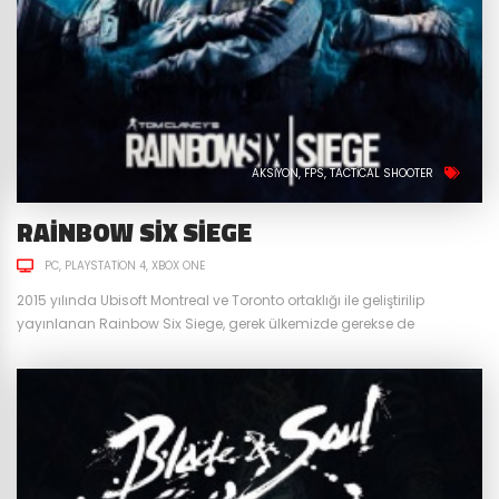
AKSIYON
FPS
TACTICAL SHOOTER
RAINBOW SIX SIEGE
PC
PLAYSTATION 4
XBOX ONE
2015 yılında Ubisoft Montreal ve Toronto ortaklığı ile geliştirilip
yayınlanan Rainbow Six Siege, gerek ülkemizde gerekse de
dünyada en çok oynanan FPS PVP oyunlarından biridir. Sunmuş
olduğu taktiksel oynanış, operatörlerin dengeleri değiştirebilen
yetenekleri ve tamamen dikkate dayalı oyun yapısı sayesinde, hala
gerçek anlamda bir rakibi bulunmuyor. Biz de sizler için bu oyun
hakkında biraz konuşmaya...