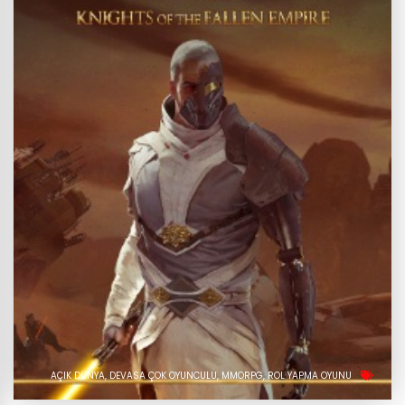
AÇIK DÜNYA
DEVASA ÇOK OYUNCULU
MMORPG
ROL YAPMA OYUNU