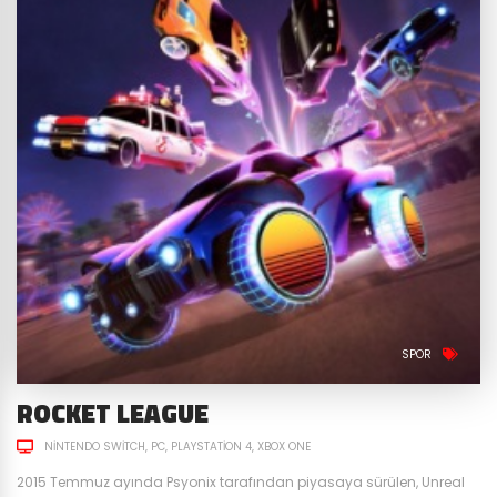
SPOR
ROCKET LEAGUE
NINTENDO SWITCH
PC
PLAYSTATION 4
XBOX ONE
2015 Temmuz ayında Psyonix tarafından piyasaya sürülen, Unreal