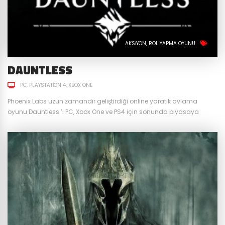
AKSIYON
ROL YAPMA OYUNU
DAUNTLESS
PC
PLAYSTATION 4
XBOX ONE
Phoenix Labs uzun zamandır geliştirdiği online yaratık avlama
oyunu Dauntless ’i PC, Xbox One ve PS4 için sonunda piyasaya
sürdü. Çok kısa sürede 4 milyon kullanıcıya ulaşan oyun bakalım
beklentileri karşılayabildi mi? Silah ve zırhlar dışında oyunda iksirler
de çok önemli bir rol oynuyor. Anlık olarak kısa bir süreliğine canınızı
yenileyen, savunmanızı güçlendiren, saldırı hızınızı...