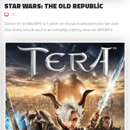
STAR WARS: THE OLD REPUBLIC
PC
Serinin En iyi MMORPG’si Tarihin en büyük markalarından biri olan
Star Wars, birçok oyuna ev sahipliği yapmış olsa da MMORPG
türünde en büyük başarılardan birini Star Wars: The Old Republic ile
yakalamıştır. 2011 Aralık ayında önce ücretli çıkış yapan oyun,
zaman içerisinde sektörün trendini yakalamak adına ücretsiz
hizmet vermeye başlamış ve günümüze kadar gelmiştir. Hala...