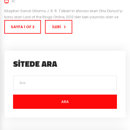
PC
Kitaptan Sanal Ortama J. R. R. Tolkien‘in efsnavi eseri Orta Dünya’yı
konu alan Lord of the Rings Online, 2012’den beri yayında olan ve
sadık kitlesi ile diğer başarılı MMORPG oyunlarının yanında kalmaya
SAYFA 1 OF 2
İLERI
devam eden oyunlardan bir tanesi. Görsellik olarak tabii ki 2012’deki
ihtişamını artık korumuyor olsa da, Yüzüklerin Efendisi dünyasını bu
kadar iyi yansıtan bir...
SITEDE ARA
ARA