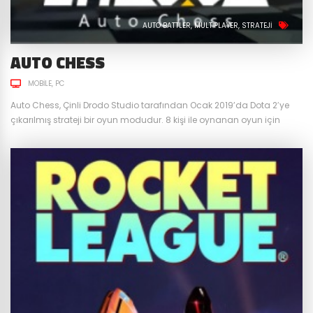
AUTO BATTLER
MULTIPLAYER
STRATEJI
AUTO CHESS
MOBILE
PC
Auto Chess, Çinli Drodo Studio tarafından Ocak 2019’da Dota 2′ye
çıkarılmış strateji bir oyun modudur. 8 kişi ile oynanan oyun için
bildiğimiz satranç oyununun modifiye edilmiş hali de diyebiliriz. Gün
geçtikte artan popülaritesi ve Mayıs ayında 8 milyonu aşkın
oyuncusu ile yeni bir oyun kategorisi “Auto Battler” yaratmayı
başardı. Drodo ilerleyen tarihlerde kendi oyununu geliştirerek...