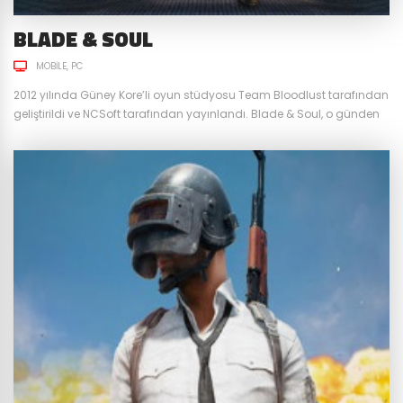
BLADE & SOUL
MOBILE
PC
2012 yılında Güney Kore’li oyun stüdyosu Team Bloodlust tarafından
geliştirildi ve NCSoft tarafından yayınlandı. Blade & Soul, o günden
bu güne hala güncelliğini koruyan ve kendine has içerikleri ile
özellikle birçok Asya MMORPG oyununa örnek olmuş oyunlardan
biridir. Aradan geçen zamana rağmen bakalım oyun bizlere neler
sunuyor. Uzak Doğu Dövüş Sanatlarını MMORPG’ye Uyarlayan İlk
Oyun...