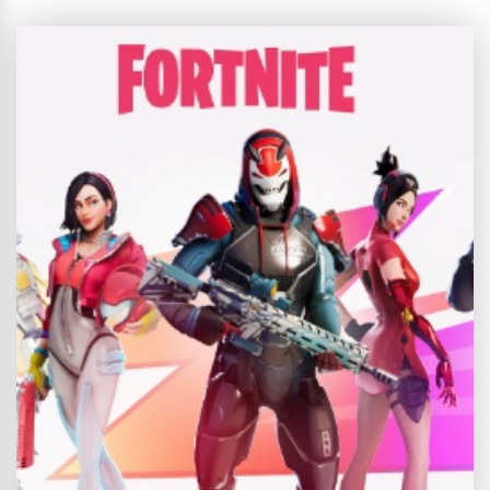
çoğunuz PUBG cevabını verecektir. Bluehole Studio tarafından
geliştirilen ve Battle Royale türünü dünyadaki bütün oyunculara
adeta tanıtan bu oyun, bakalım neden bu kadar popüler? PUBG PC
platformu için ilk çıkışını yaptığında, aslında teknik olarak
mükemmel bir...