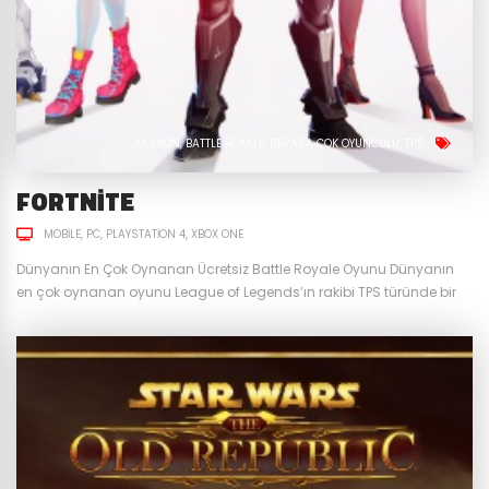
AKSIYON
BATTLE ROYALE
DEVASA ÇOK OYUNCULU
TPS
FORTNITE
MOBILE
PC
PLAYSTATION 4
XBOX ONE
Dünyanın En Çok Oynanan Ücretsiz Battle Royale Oyunu Dünyanın
en çok oynanan oyunu League of Legends’ın rakibi TPS türünde bir
Battle Royale oyunu olacak dense kim inanırdı? 2017 yılınca Epic
Games tarafından PC, Mobil ve konsollar için piyasaya çıkan
Fortnite, dünyanın en çok oynanan oyunlarının başında geliyor.
Bunun birçok nedeni olsa da en önemlisi piyasaya...