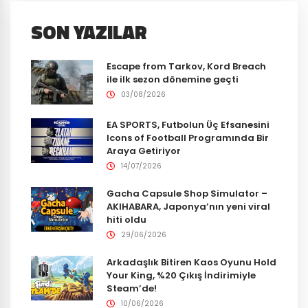
SON YAZILAR
Escape from Tarkov, Kord Breach
ile ilk sezon dönemine geçti
03/08/2026
EA SPORTS, Futbolun Üç Efsanesini
Icons of Football Programında Bir
Araya Getiriyor
14/07/2026
Gacha Capsule Shop Simulator –
AKIHABARA, Japonya’nın yeni viral
hiti oldu
29/06/2026
Arkadaşlık Bitiren Kaos Oyunu Hold
Your King, %20 Çıkış İndirimiyle
Steam’de!
10/06/2026