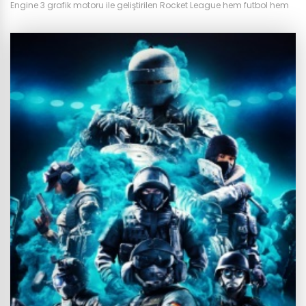
Engine 3 grafik motoru ile geliştirilen Rocket League hem futbol hem
de araba severlerin ilgisini çekmiştir. Oyunun kategorisi spor olsa da
arabalarla futbol oynama mantığına dayanır. Üstün fizik motoru
sayesinde arabaların roket yardımı ile uçabilmesi, oyunculara
hayal dahi edemeyecekleri golleri atabilmelerini sağlıyor. Psyonix’in
geçtiğimiz günlerde Epic Games...