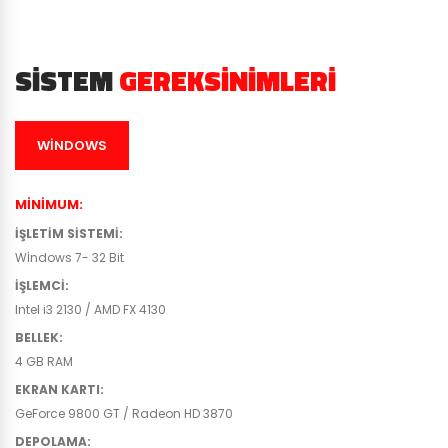
SISTEM
GEREKSINIMLERI
WINDOWS
MINIMUM
:
İŞLETIM SISTEMI
:
Wİndows 7- 32 Bit
İŞLEMCI
:
Intel i3 2130 / AMD FX 4130
BELLEK
:
4 GB RAM
EKRAN KARTI
:
GeForce 9800 GT / Radeon HD 3870
DEPOLAMA
: