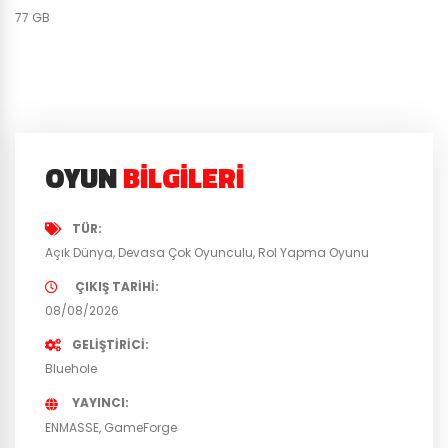
77 GB
OYUN
BILGILERI
TÜR
Açık Dünya
Devasa Çok Oyunculu
Rol Yapma Oyunu
ÇIKIŞ TARIHI
08/08/2026
GELIŞTIRICI
Bluehole
YAYINCI
ENMASSE
GameForge