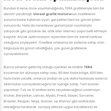
Bundan 8 sene önce yayınlandığında, TERA grafikleriyle tam bir
devrim yaratmıştı.
Unreal grafik motoru
nun özelliklerini
sonuna kadar kullanan oyun, gerçekten tam bir görsel şölen
sunuyordu. Hala da neredeyse günümüzün oyunlarıyla
yarışacak gibi gözükse de, artık ister istemez yaşını belli etmeye
başladı. Ancak optimizasyon açısından tam bir sanat harikası
olduğunu söyleyelim. Özellikle ortalama bir sisteme sahip olan
bilgisayarda gönül rahatlığıyla, çok güzel grafiklerle
oynayabilirsiniz.
Bunca senenin getirmiş olduğu içerikler ile birlikte
TERA
kocaman bir dünyaya sahip oldu. 80’den fazla bölge, 600’den
fazla farklı yaratık, onlarca zindan ve çok daha fazlasıyla aylarca
sıkılmadan oynayabileceğiniz bir içeriğe sahip. Tüm bunları
yaparken 7 ırk ve 13 sınıftan birini seçebileceğinizi unutmayın.
Archer, Berserker, Lancer, Mystic, Priest, Slayer, Sorcerer,
Brawler, Reaper, Ninja, Gunner, ve Warrior gibi sınıflardan
istediğinizi taratarak. oynayış stilinize uygun karakteriniz ile