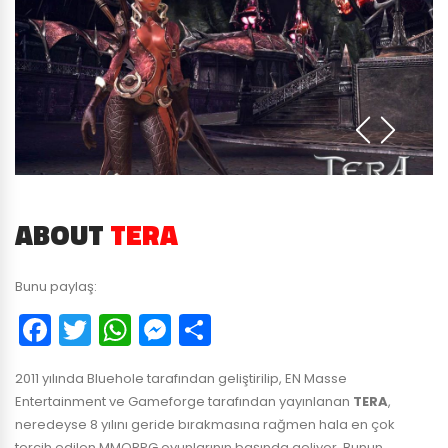
ABOUT
TERA
Bunu paylaş:
Facebook
Twitter
WhatsApp
Messenger
Paylaş
2011 yılında Bluehole tarafından geliştirilip, EN Masse
Entertainment ve Gameforge tarafından yayınlanan
TERA
,
neredeyse 8 yılını geride bırakmasına rağmen hala en çok
tercih edilen MMORPG oyunlarının başında geliyor. Bunun