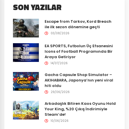
SON YAZILAR
Escape from Tarkov, Kord Breach
ile ilk sezon dönemine geçti
03/08/2026
EA SPORTS, Futbolun Üç Efsanesini
Icons of Football Programında Bir
Araya Getiriyor
14/07/2026
Gacha Capsule Shop Simulator –
AKIHABARA, Japonya’nın yeni viral
hiti oldu
29/06/2026
Arkadaşlık Bitiren Kaos Oyunu Hold
Your King, %20 Çıkış İndirimiyle
Steam’de!
10/06/2026