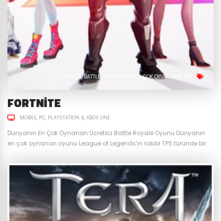
AKSIYON
BATTLE ROYALE
DEVASA ÇOK OYUNCULU
TPS
FORTNITE
MOBILE
PC
PLAYSTATION 4
XBOX ONE
Dünyanın En Çok Oynanan Ücretsiz Battle Royale Oyunu Dünyanın
en çok oynanan oyunu League of Legends’ın rakibi TPS türünde bir
Battle Royale oyunu olacak dense kim inanırdı? 2017 yılınca Epic
Games tarafından PC, Mobil ve konsollar için piyasaya çıkan
Fortnite, dünyanın en çok oynanan oyunlarının başında geliyor.
Bunun birçok nedeni olsa da en önemlisi piyasaya...