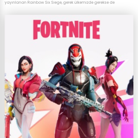
yayınlanan Rainbow Six Siege, gerek ülkemizde gerekse de
dünyada en çok oynanan FPS PVP oyunlarından biridir. Sunmuş
olduğu taktiksel oynanış, operatörlerin dengeleri değiştirebilen
yetenekleri ve tamamen dikkate dayalı oyun yapısı sayesinde, hala
gerçek anlamda bir rakibi bulunmuyor. Biz de sizler için bu oyun
hakkında biraz konuşmaya...