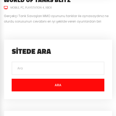
MOBILE
PC
PLAYSTATION 4
XBOX
Gerçekçi Tank Savaşları MMO oyununu tanklar ile oynasaydınız ne
olurdu sorusunun cevabını en iyi şekilde veren oyunlardan biri
şüphesiz ki World of Tanks olabilir. Wargaming’in 2010 yılında PC,
ardından da konsol ve mobil platformlar için piyasaya sürdüğü
World of Tanks, tam bir MMORPG olmasa da online elementleri,
özelleştirme ve dinamik PVP alt yapısı ile kendine...
SITEDE ARA
ARA