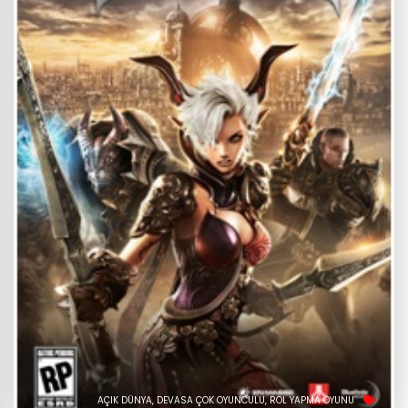
AÇIK DÜNYA
DEVASA ÇOK OYUNCULU
ROL YAPMA OYUNU