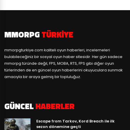
MMORPG
TÜRKIYE
mmorpgturkiye.com
kaliteli oyun haberleri, incelemeleri
bulabileceğiniz bir sosyal oyun haber sitesidir. Her gün sadece
mmorpg türünde değil, FPS, MOBA, RTS, FPS gibi diğer oyun
türlerinden de en güncel oyun haberlerini okuyuculara sunmak
amacıyla bir araya gelmiş bir topluluğuz.
GÜNCEL
HABERLER
Escape from Tarkov, Kord Breach ile ilk
sezon dönemine geçti