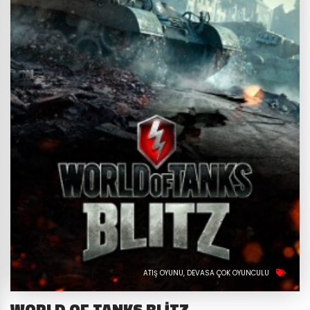
ATIŞ OYUNU
DEVASA ÇOK OYUNCULU
WORLD OF TANKS BLITZ