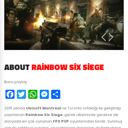
ABOUT
RAINBOW SIX SIEGE
Bunu paylaş:
Facebook
Twitter
WhatsApp
Messenger
Paylaş
2015 yılında
Ubisoft Montreal
ve Toronto ortaklığı ile geliştirilip
yayınlanan
Rainbow Six Siege
, gerek ülkemizde gerekse de
dünyada en çok oynanan
FPS PVP
oyunlarından biridir. Sunmuş
olduğu taktiksel oynanış, operatörlerin dengeleri değiştirebilen