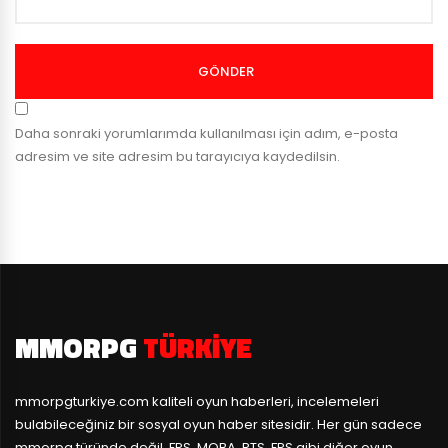
GÖNDER
Daha sonraki yorumlarımda kullanılması için adım, e-posta
adresim ve site adresim bu tarayıcıya kaydedilsin.
MMORPG
TÜRKIYE
mmorpgturkiye.com
kaliteli oyun haberleri, incelemeleri
bulabileceğiniz bir sosyal oyun haber sitesidir. Her gün sadece
mmorpg türünde değil, FPS, MOBA, RTS, FPS gibi diğer oyun