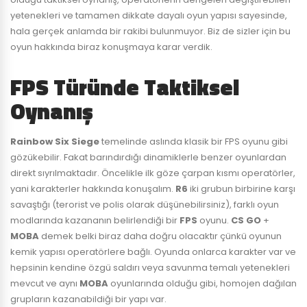
yetenekleri ve tamamen dikkate dayalı oyun yapısı sayesinde,
hala gerçek anlamda bir rakibi bulunmuyor. Biz de sizler için bu
oyun hakkında biraz konuşmaya karar verdik.
FPS Türünde Taktiksel
Oynanış
Rainbow Six Siege
temelinde aslında klasik bir FPS oyunu gibi
gözükebilir. Fakat barındırdığı dinamiklerle benzer oyunlardan
direkt sıyrılmaktadır. Öncelikle ilk göze çarpan kısmı operatörler,
yani karakterler hakkında konuşalım.
R6
iki grubun birbirine karşı
savaştığı (terorist ve polis olarak düşünebilirsiniz), farklı oyun
modlarında kazananın belirlendiği bir
FPS
oyunu.
CS GO
+
MOBA
demek belki biraz daha doğru olacaktır çünkü oyunun
kemik yapısı operatörlere bağlı. Oyunda onlarca karakter var ve
hepsinin kendine özgü saldırı veya savunma temalı yetenekleri
mevcut ve aynı
MOBA
oyunlarında olduğu gibi, homojen dağılan
grupların kazanabildiği bir yapı var.