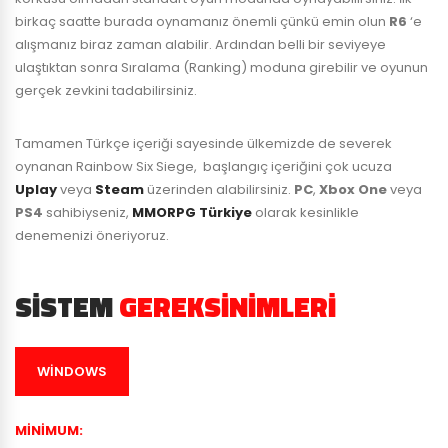
birkaç saatte burada oynamanız önemli çünkü emin olun
R6
‘e
alışmanız biraz zaman alabilir. Ardından belli bir seviyeye
ulaştıktan sonra Sıralama (Ranking) moduna girebilir ve oyunun
gerçek zevkini tadabilirsiniz.
Tamamen Türkçe içeriği sayesinde ülkemizde de severek
oynanan Rainbow Six Siege, başlangıç içeriğini çok ucuza
Uplay
veya
Steam
üzerinden alabilirsiniz.
PC
,
Xbox One
veya
PS4
sahibiyseniz,
MMORPG Türkiye
olarak kesinlikle
denemenizi öneriyoruz.
SISTEM
GEREKSINIMLERI
WINDOWS
MINIMUM
: