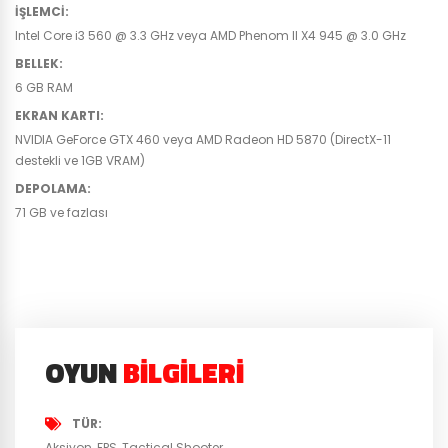
İŞLEMCI
:
Intel Core i3 560 @ 3.3 GHz veya AMD Phenom II X4 945 @ 3.0 GHz
BELLEK
:
6 GB RAM
EKRAN KARTI
:
NVIDIA GeForce GTX 460 veya AMD Radeon HD 5870 (DirectX-11
destekli ve 1GB VRAM)
DEPOLAMA
:
71 GB ve fazlası
OYUN
BILGILERI
TÜR
Aksiyon
FPS
Tactical Shooter