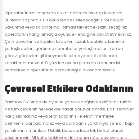
Operatörünüzü seçerken dikkat edilecek birkaç durum var.
Bunların başında sizin oyun içinde üstleneceğiniz rol geliyor.
Savunma veya saldırı temalı olması farketmeksizin, seçtiğiniz
operatörün hangi amaçla oyuna eklendiğine dikkat etmelisiniz.
Çelik duvarları ve kapıları kırabilen, tuzak kurabilen, kamera
yerleştirebilen, görünmez bombalar yerleştirebilen, kalkan
görevi görebilen gibi saymakla bitmeyecek özelliklerde
karakterler mevcut. O yüzden oyuna girerken kararınızı iyi
vermeli ve o operatörün gerektirdiği gibi oynamalısınız.
Çevresel Etkilere Odaklanın
Rainbow Six Siege’de oyunun yapısını değiştiren diğer bir faktör
de tüm çevrenin neredeyse hasar görüyor olması. Bazı zeminler
hariç silahlarınız veya teçhizatlarınız ile etrafı mermiyle
delmeniz, parçalamanız veya bombanız yardımıyla yeni bir kapı
yaratmanız mümkün. Üstelik bunu sadece tek bir kat olarak
düşünmeyin. Alt katta bekleyen düşmanızı eğer duyuyorsanız,