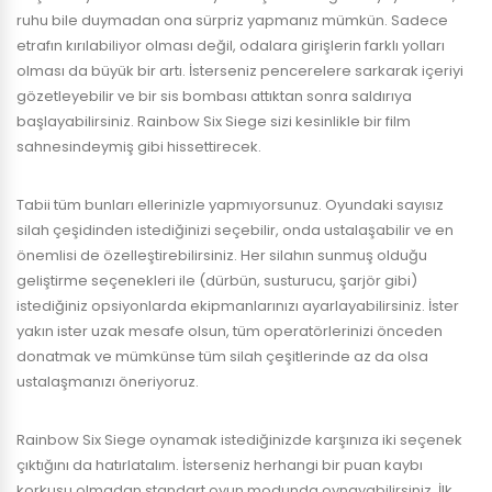
ruhu bile duymadan ona sürpriz yapmanız mümkün. Sadece
etrafın kırılabiliyor olması değil, odalara girişlerin farklı yolları
olması da büyük bir artı. İsterseniz pencerelere sarkarak içeriyi
gözetleyebilir ve bir sis bombası attıktan sonra saldırıya
başlayabilirsiniz. Rainbow Six Siege sizi kesinlikle bir film
sahnesindeymiş gibi hissettirecek.
Tabii tüm bunları ellerinizle yapmıyorsunuz. Oyundaki sayısız
silah çeşidinden istediğinizi seçebilir, onda ustalaşabilir ve en
önemlisi de özelleştirebilirsiniz. Her silahın sunmuş olduğu
geliştirme seçenekleri ile (dürbün, susturucu, şarjör gibi)
istediğiniz opsiyonlarda ekipmanlarınızı ayarlayabilirsiniz. İster
yakın ister uzak mesafe olsun, tüm operatörlerinizi önceden
donatmak ve mümkünse tüm silah çeşitlerinde az da olsa
ustalaşmanızı öneriyoruz.
Rainbow Six Siege oynamak istediğinizde karşınıza iki seçenek
çıktığını da hatırlatalım. İsterseniz herhangi bir puan kaybı
korkusu olmadan standart oyun modunda oynayabilirsiniz. İlk