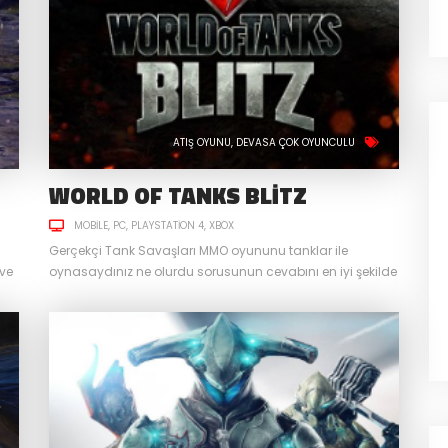
ATIŞ OYUNU
DEVASA ÇOK OYUNCULU
WORLD OF TANKS BLITZ
MOBILE
PC
PLAYSTATION 4
XBOX
Gerçekçi Tank Savaşları MMO oyununu tanklar ile
ve
oynasaydınız ne olurdu sorusunun cevabını en iyi şekilde
an
veren oyunlardan biri şüphesiz ki World of Tanks olabilir.
Wargaming’in 2010 yılında PC, ardından da konsol ve
mobil platformlar için piyasaya sürdüğü World of Tanks,
er,
tam bir MMORPG olmasa da online elementleri,
özelleştirme ve dinamik PVP alt yapısı ile kendine...