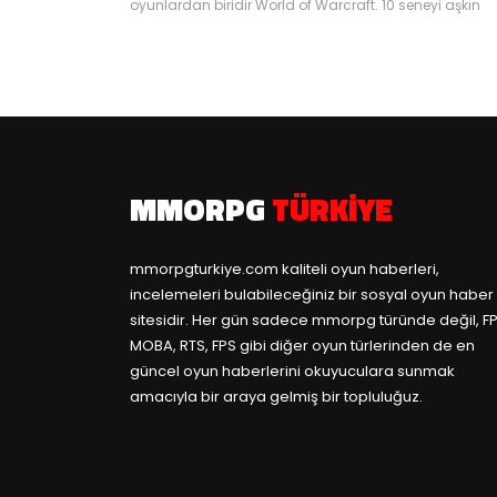
oyunlardan biridir World of Warcraft. 10 seneyi aşkın
süredir PC piyasasını domine eden World of Warcraft.
günümüzün hala en çok oynanan MMORPG oyunların
başında gelmektedir. Blizzard’ın en köklü oyunlarında
biri olan Warcraft evreninde geçen bu oyun, birçok
oyuncunun da MMO dünyasına adım atmasına ned
olmuştur. World...
MMORPG
TÜRKIYE
mmorpgturkiye.com
kaliteli oyun haberleri,
incelemeleri bulabileceğiniz bir sosyal oyun haber
sitesidir. Her gün sadece mmorpg türünde değil, FP
MOBA, RTS, FPS gibi diğer oyun türlerinden de en
güncel oyun haberlerini okuyuculara sunmak
amacıyla bir araya gelmiş bir topluluğuz.