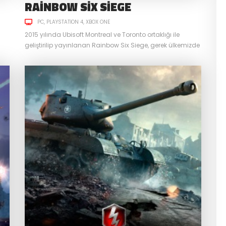
RAINBOW SIX SIEGE
PC
PLAYSTATION 4
XBOX ONE
2015 yılında Ubisoft Montreal ve Toronto ortaklığı ile
geliştirilip yayınlanan Rainbow Six Siege, gerek ülkemizde
gerekse de dünyada en çok oynanan FPS PVP
oyunlarından biridir. Sunmuş olduğu taktiksel oynanış,
zik
operatörlerin dengeleri değiştirebilen yetenekleri ve
tamamen dikkate dayalı oyun yapısı sayesinde, hala
gerçek anlamda bir rakibi bulunmuyor. Biz de sizler için
bu oyun hakkında biraz konuşmaya...