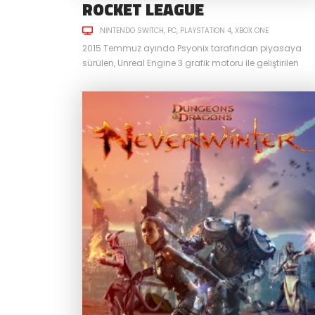
ROCKET LEAGUE
NINTENDO SWITCH
PC
PLAYSTATION 4
XBOX ONE
2015 Temmuz ayında Psyonix tarafından piyasaya
sürülen, Unreal Engine 3 grafik motoru ile geliştirilen
Rocket League hem futbol hem de araba severlerin
ilgisini çekmiştir. Oyunun kategorisi spor olsa da
arabalarla futbol oynama mantığına dayanır. Üstün fi
motoru sayesinde arabaların roket yardımı ile
uçabilmesi, oyunculara hayal dahi edemeyecekleri
golleri atabilmelerini sağlıyor. Psyonix’in geçtiğimiz
günlerde Epic Games...