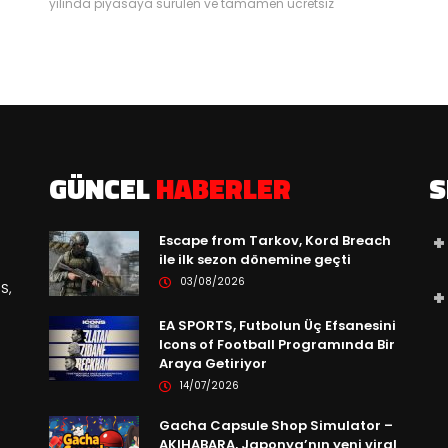
yılında piyasaya sürülen ve tamamen ücretsiz
oynanabilen Warframe, F2P oyunlara getirdiği yenilikler ve
P2W olmayan yapısı ile dikkat çekiyor. 30’un üzerine
ın
seçilebilir karakterleri dilediğiniz gibi özelleştirebildiğiniz,
n
geliştirebildiğiniz ve 100’den fazla silah arasından
istediğinizi kullanarak farklı gezegenlere yol alabilir ve
en
zorlu görevleri tamamlayarak oyunun sürükleyici
hikayesine ortak olabilirsiniz. Warframe...
GÜNCEL
HABERLER
S
Escape from Tarkov, Kord Breach
ile ilk sezon dönemine geçti
03/08/2026
S,
EA SPORTS, Futbolun Üç Efsanesini
Icons of Football Programında Bir
Araya Getiriyor
14/07/2026
Gacha Capsule Shop Simulator –
AKIHABARA, Japonya’nın yeni viral