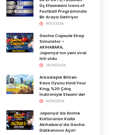
Üç Efsanesini Icons of
Football Programında
Bir Araya Getiriyor
14/07/2026
Gacha Capsule Shop
Simulator –
AKIHABARA,
Japonya’nın yeni viral
hiti oldu
29/06/2026
Arkadaşlık Bitiren
Kaos Oyunu Hold Your
King, %20 Çıkış
İndirimiyle Steam’de!
10/06/2026
Japonya’da Anime
Kültürünün Kalbi
Akihabara’da Gacha
Dükkanınızı Açın!