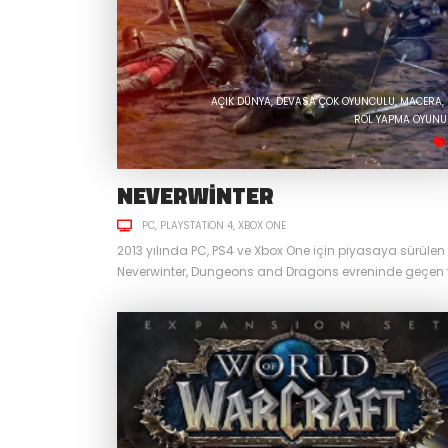
AÇIK DÜNYA
DEVASA ÇOK OYUNCULU
MACERA
ROL YAPMA OYUNU
NEVERWINTER
PC
PLAYSTATION 4
XBOX ONE
2013 yılında PC, PS4 ve Xbox One için piyasaya sürülen
Neverwinter, Dungeons and Dragons evreninde geçen 
özellikle bu evreni seven MMORPG oyuncuları tarafınd
uzun zamandır tercih edilen oyunlardan biri. Star Trek
Online ve Torhclight gibi başarılı oyunların yayıncısı
Perfect World tarafından hala güncel tutulan Neverwint
aslında bizlere evreninden daha fazlasını sunuyor.
Dungeons and Dragons...