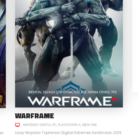
AKSIYON
DEVASA ÇOK OYUNCULU
ROL YAPMA OYUNU
TPS
WARFRAME
NINTENDO SWITCH
PC
PLAYSTATION 4
XBOX ONE
Uzay Ninjaları Toplansın Digital Extremes tarafından 2013
en