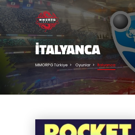
İTALYANCA
MMORPG Türkiye
Oyunlar
İtalyanca