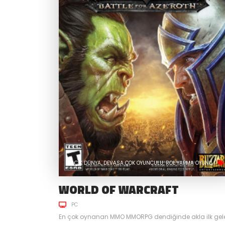
AÇIK DÜNYA
DEVASA ÇOK OYUNCULU
ROL YAPMA OYUNU
WORLD OF WARCRAFT
PC
En çok oynanan MMO MMORPG dendiğinde akla ilk gel