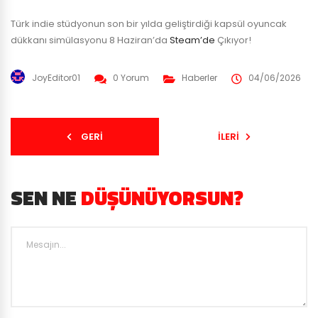
Türk indie stüdyonun son bir yılda geliştirdiği kapsül oyuncak
dükkanı simülasyonu 8 Haziran’da
Steam’de
Çıkıyor!
JoyEditor01
0 Yorum
Haberler
04/06/2026
GERI
İLERI
SEN NE
DÜŞÜNÜYORSUN?