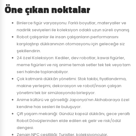
Öne çıkan noktalar
Binlerce figür varyasyonu: Farklı boyutlar, materyaller ve
nadirlik seviyeleri ile koleksiyon odaklı uzun süreli oynanış.
Robot çalışanlar ile insan çalışanların performansını
karşılaştırıp dükkanınızın otomasyonu için geleceğe siz
şekillendirin.
24 özel Koleksiyon: Kediler, dev robotlar, kawai figürler,
meme figürleri ve niş anime temalı setler tek tek veya tam
seri halinde toplanabiliyor.
Çok katmanlı dükkân yönetimi: Stok takibi, fiyatlandırma,
makine yerleşimi, dekorasyon ve robot/insan çalışan
yönetimi tek bir simülasyonda birleşiyor.
Anime kültürü ve görselliği Japonya’nın Akihabaraya özel
kendine has sesleri ile buluşuyor.
Çift yaşam mekaniği: Gündüz kapsül dükkânı, gece yeraltı
Robot Dövüşlerinden elde edilen ek gelir ve risk/ödül
dengesi.
Zengin NPC çeşitliliği: Turistler, koleksiyoncular,