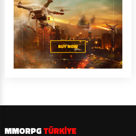
MMORPG
TÜRKIYE