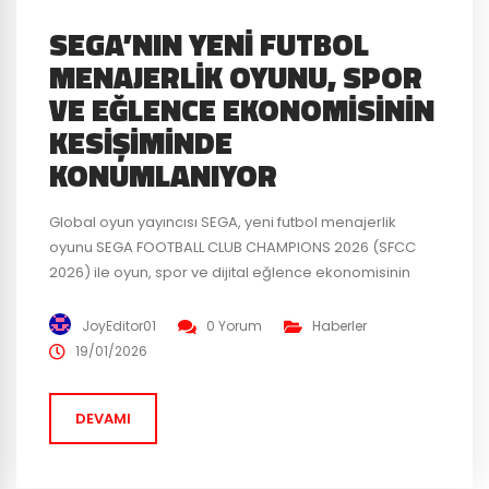
SEGA’NIN YENI FUTBOL
MENAJERLIK OYUNU, SPOR
VE EĞLENCE EKONOMISININ
KESIŞIMINDE
KONUMLANIYOR
Global oyun yayıncısı SEGA, yeni futbol menajerlik
oyunu SEGA FOOTBALL CLUB CHAMPIONS 2026 (SFCC
2026) ile oyun, spor ve dijital eğlence ekonomisinin
kesişiminde yer alan yeni bir deneyim sunmaya
hazırlanıyor. Mobil, konsol ve bilgisayardan
JoyEditor01
0 Yorum
Haberler
oynanabilecek şekilde geliştirilen oyun, Türkiye
19/01/2026
pazarında tamamen Türkçe dil desteği ve
yerelleştirilmiş bir yaklaşımla konumlanıyor. Oyun ve
DEVAMI
Eğlence Ekonomisinde Genişleyen Alan...