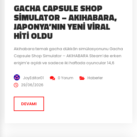
GACHA CAPSULE SHOP
SIMULATOR – AKIHABARA,
JAPONYA’NIN YENI VIRAL
HITI OLDU
Akihabara temalı gacha dükkân simülasyonunu Gacha
Capsule Shop Simulator – AKIHABARA Steam’de erken
erişim’e açıldı ve sadece iki haftada oyuncular 14,6
milyon gacha kapsülü açtı. Oyun Japonya’nın en büyük
VTuber topluluklarını adeta kasıp kavurdu. Oyunun en
JoyEditor01
0 Yorum
Haberler
yüksek satış yaptığı ülke Japonya oldu. Japon oyun
29/06/2026
pazarı oldukça iddialı ve zor bir pazar. Gacha Capsule
Shop Simulator...
DEVAMI