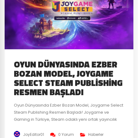
OYUN DÜNYASINDA EZBER
BOZAN MODEL, JOYGAME
SELECT STEAM PUBLISHING
RESMEN BAŞLADI
Oyun Dünyasında Ezber Bozan Model, Joygame Select
Steam Publishing Resmen Başladı! Joygame ve
Gaming in Türkiye, Steam odaklı yeni ortak yayıncılık
yapısı Joygame Select’i duyurdu. Yeni model; geliştirici
odaklı gelir yaklaşımı, yaratıcı pazarlama gücü,
JoyEditor01
0 Yorum
Haberler