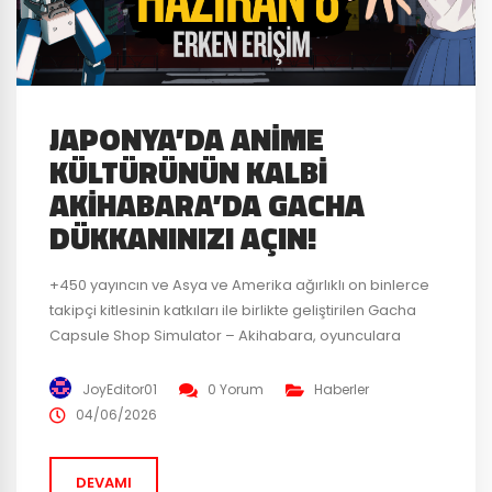
JAPONYA’DA ANIME
KÜLTÜRÜNÜN KALBI
AKIHABARA’DA GACHA
DÜKKANINIZI AÇIN!
+450 yayıncın ve Asya ve Amerika ağırlıklı on binlerce
takipçi kitlesinin katkıları ile birlikte geliştirilen Gacha
Capsule Shop Simulator – Akihabara, oyunculara
Japonya-Akihabara’nın kalbinde geçen derin bir
Anime-kapsül oyuncak dükkânı simülasyonu sunuyor.
JoyEditor01
0 Yorum
Haberler
Oyuncular, farklı temalarda gacha makinelerini
04/06/2026
stokluyor, fiyatlandırma stratejilerini belirliyor, raf
dizilimlerini optimize ediyor. Hem turistleri hem de
DEVAMI
nadir figürlerin peşinde koşan koleksiyoncuları