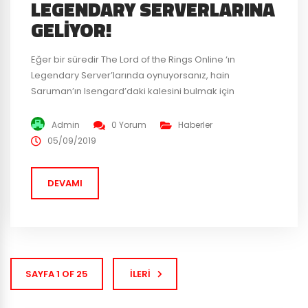
LEGENDARY SERVERLARINA
GELIYOR!
Eğer bir süredir The Lord of the Rings Online ‘ın
Legendary Server’larında oynuyorsanız, hain
Saruman’ın Isengard’daki kalesini bulmak için
heyecanlandığınıza eminiz. Bu beklentiniz LOTRO Rise
Of Isengard gelişi işe son buluyor! Rise of Isengard
Admin
0 Yorum
Haberler
LOTRO’nun 2011 yılında çıkardığı, oyunculara Yüzük
05/09/2019
Kardeşliği’nin yolculuğunu anlatan bir eklentisiydi.
Onların gittiği yoldan adımlarını takip ederseniz,
DEVAMI
Orthanc kapılarını bulabilirsiniz. Saruman’ın...
SAYFA 1 OF 25
İLERI