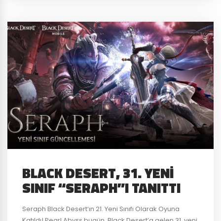
BLACK DESERT, 31. YENI
SINIF “SERAPH”I TANITTI
Seraph Black Desert‘ın 21. Yeni Sınıfı Olarak Oyuna
Katıldı! Pearl Abyss bugün, Black Desert’a gelen 31. yeni