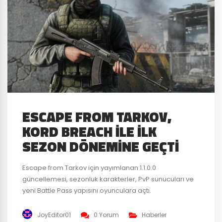
ESCAPE FROM TARKOV,
KORD BREACH ILE ILK
SEZON DÖNEMINE GEÇTI
Escape from Tarkov için yayımlanan 1.1.0.0
güncellemesi, sezonluk karakterler, PvP sunucuları ve
yeni Battle Pass yapısını oyunculara açtı.
JoyEditor01
0 Yorum
Haberler