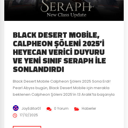
BLACK DESERT MOBILE,
CALPHEON ŞÖLENI 2025’I
HEYECAN VERICI DUYURU
VE YENI SINIF SERAPH ILE
SONLANDIRDI
Black Desert Mobile Calpheon Şöleni 2025 Sona Erdi!
Pearl Abyss bugün, Black Desert Mobile için merakla
beklenen Calpheon Şöleni 2025’in 13 Aralık’ta başarıyla
sona erdiğini ve çok çeşitli yeni içerik ve gelecekteki
güncellemelerin duyurulduğunu açıkladı. Etkinlikte yeni
JoyEditor01
0 Yorum
Haberler
sınıf Seraph, Yeni Kış Sezonu ve mobil deneyimi
17/12/2025
güncelleştirmek ve iyileştirmek için tasarlanmış önemli
yeniden düzenleme geliştirmeleri tanıtıldı....