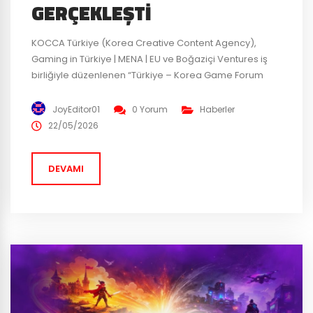
GERÇEKLEŞTI
KOCCA Türkiye (Korea Creative Content Agency),
Gaming in Türkiye | MENA | EU ve Boğaziçi Ventures iş
birliğiyle düzenlenen “Türkiye – Korea Game Forum
2026” İstanbul’da sektör temsilcilerini bir araya getirdi.
Boğaziçi Ventures ev sahipliğinde gerçekleşen
JoyEditor01
0 Yorum
Haberler
forumda; Türkiye ve Güney Kore oyun ekosistemleri
22/05/2026
arasındaki iş birliği fırsatlarını, yatırım perspektiflerini,
espor ekosistemini, yapay zekanın oyun sektörüne...
DEVAMI