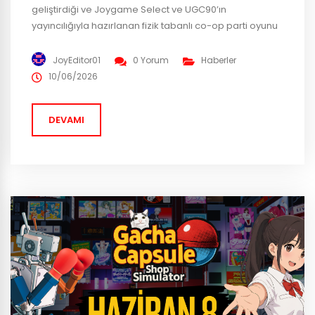
geliştirdiği ve Joygame Select ve UGC90’ın
yayıncılığıyla hazırlanan fizik tabanlı co-op parti oyunu
Hold Your King, bugün itibarıyla çıkışına özel %20
indirimle Steam’deki yerini aldı. Arkadaş gruplarını
JoyEditor01
0 Yorum
Haberler
kahkaha dolu bir kaosa ve bolca sakarlığa davet eden
10/06/2026
yapım, orta çağın en huysuz kraliyet ailesini
omuzlarında taşımaya cesareti olan oyuncuları...
DEVAMI