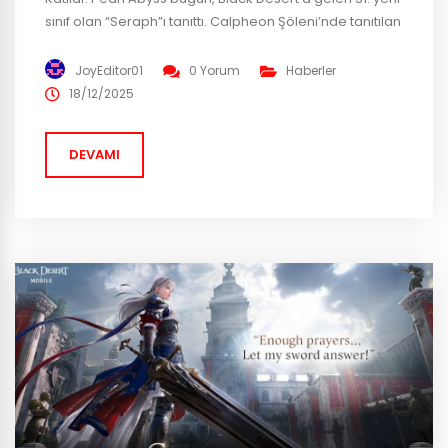
sınıf olan “Seraph”ı tanıttı. Calpheon Şöleni’nde tanıtılan
Seraph, devasa bir kılıç kullanan bir kadın sınıftır ve
çıkışından önce maceracılar arasında büyük bir
JoyEditor01
0 Yorum
Haberler
heyecan yaratmıştır. İki temel silah kullanır: ana silah
18/12/2025
“Sacramentum” ve Uyanış silahı “Purgatum”. Her iki
silah...
DEVAMI