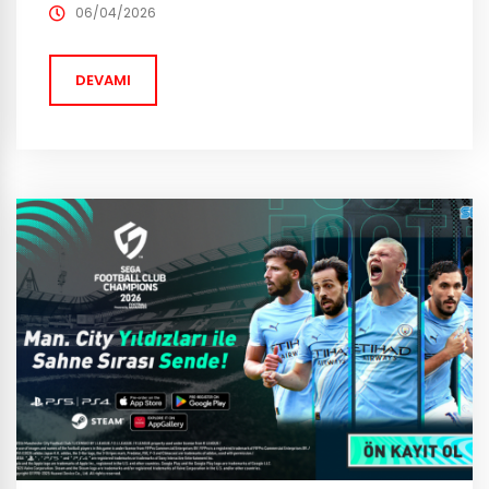
Netmarble Korea destekli yayıncılık altyapısı ile öne
06/04/2026
çıkıyor. Joygame ve Gaming in Türkiye | MENA | EU,
Steam odaklı yeni ortak...
DEVAMI