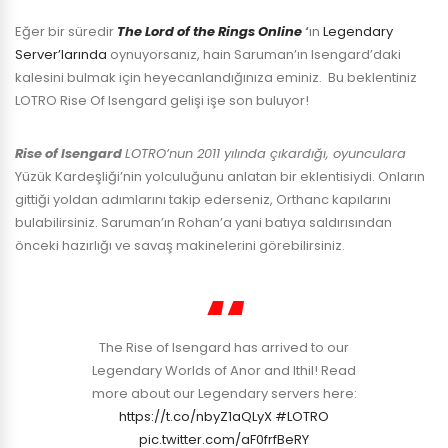
Eğer bir süredir
The Lord of the Rings Online
‘
ın
Legendary
Server’larında
oynuyorsanız, hain Saruman’ın Isengard’daki
kalesini bulmak için heyecanlandığınıza eminiz. Bu beklentiniz
LOTRO Rise Of Isengard gelişi işe son buluyor!
Rise of Isengard
LOTRO’nun 2011 yılında çıkardığı, oyunculara
Yüzük Kardeşliği’nin yolculuğunu anlatan bir eklentisiydi. Onların
gittiği yoldan adımlarını takip ederseniz, Orthanc kapılarını
bulabilirsiniz. Saruman’ın Rohan’a yani batıya saldırısından
önceki hazırlığı ve savaş makinelerini görebilirsiniz.
The Rise of Isengard has arrived to our
Legendary Worlds of Anor and Ithil! Read
more about our Legendary servers here:
https://t.co/nbyZ1aQLyX
#LOTRO
pic.twitter.com/aF0frfBeRY