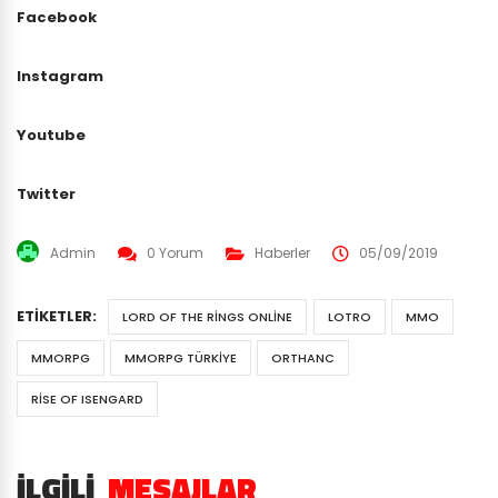
Facebook
Instagram
Youtube
Twitter
Admin
0 Yorum
Haberler
05/09/2019
ETIKETLER:
LORD OF THE RINGS ONLINE
LOTRO
MMO
MMORPG
MMORPG TÜRKIYE
ORTHANC
RISE OF ISENGARD
İLGILI
MESAJLAR