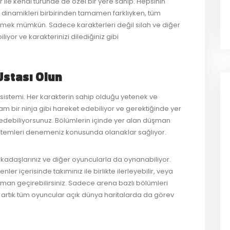
le kendi türünde de özel bir yere sahip. Hepsinin
 dinamikleri birbirinden tamamen farklıyken, tüm
tmek mümkün. Sadece karakterleri değil silah ve diğer
liyor ve karakterinizi dilediğiniz gibi
Ustası Olun
sistemi. Her karakterin sahip olduğu yetenek ve
 bir ninja gibi hareket edebiliyor ve gerektiğinde yer
t edebiliyorsunuz. Bölümlerin içinde yer alan düşman
ı yöntemleri denemeniz konusunda olanaklar sağlıyor.
rkadaşlarınız ve diğer oyuncularla da oynanabiliyor.
 içerisinde takımınız ile birlikte ilerleyebilir, veya
zaman geçirebilirsiniz. Sadece arena bazlı bölümleri
artık tüm oyuncular açık dünya haritalarda da görev