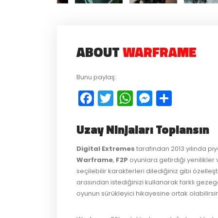
ABOUT
WARFRAME
Bunu paylaş:
Facebook
Twitter
WhatsApp
Messeng
Payla
Uzay Ninjaları Toplansın
Digital Extremes
tarafından 2013 yılında p
Warframe
,
F2P
oyunlara getirdiği yenilikler
seçilebilir karakterleri dilediğiniz gibi özelleşt
arasından istediğinizi kullanarak farklı geze
oyunun sürükleyici hikayesine ortak olabilirsin