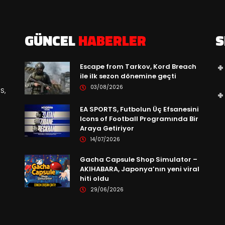
GÜNCEL
HABERLER
S
Escape from Tarkov, Kord Breach
ile ilk sezon dönemine geçti
03/08/2026
S,
EA SPORTS, Futbolun Üç Efsanesini
Icons of Football Programında Bir
Araya Getiriyor
14/07/2026
Gacha Capsule Shop Simulator –
AKIHABARA, Japonya’nın yeni viral
hiti oldu
29/06/2026