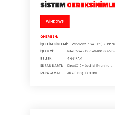
SISTEM
GEREKSINIMLE
WINDOWS
ÖNERILEN
:
İŞLETIM SISTEMI
:
Windows 7 64-Bit (32-bit d
İŞLEMCI
:
Intel Core 2 Duo e6400 or AMD
BELLEK
:
4 GB RAM
EKRAN KARTI
:
DirectX 10+ özellikli Ekran Kartı
DEPOLAMA
:
35 GB boş HD alanı