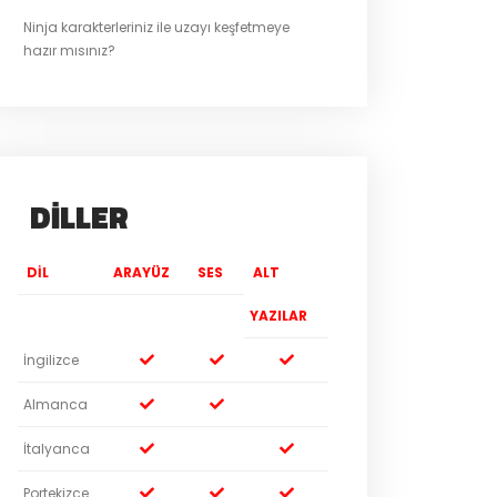
Ninja karakterleriniz ile uzayı keşfetmeye
hazır mısınız?
DILLER
DIL
ARAYÜZ
SES
ALT
YAZILAR
İngilizce
Almanca
İtalyanca
Portekizce