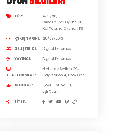
OYUN
BILGILERI
TÜR
Aksiyon
Devasa Çok Oyunculu
Rol Yapma Oyunu
TPS
ÇIKIŞ TARIHI
25/03/2013
GELIŞTIRICI
Digital Extremes
YAYINCI
Digital Extremes
Nintendo Switch
PC
PLATFORMLAR
PlayStation 4
Xbox One
MODLAR
Çoklu Oyunculu
Eşli Oyun
SITES