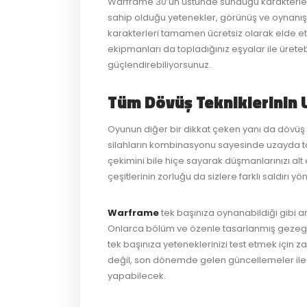
Warframe 30’un üstünde sunduğu karakterler i
sahip olduğu yetenekler, görünüş ve oynanış
karakterleri tamamen ücretsiz olarak elde e
ekipmanları da topladığınız eşyalar ile üretebi
güçlendirebiliyorsunuz.
Tüm Dövüş Tekniklerinin 
Oyunun diğer bir dikkat çeken yanı da dövüş 
silahların kombinasyonu sayesinde uzayda tam
çekimini bile hiçe sayarak düşmanlarınızı al
çeşitlerinin zorluğu da sizlere farklı saldır
Warframe
tek başınıza oynanabildiği gibi a
Onlarca bölüm ve özenle tasarlanmış gezegenler
tek başınıza yeteneklerinizi test etmek için 
değil, son dönemde gelen güncellemeler ile 
yapabilecek.