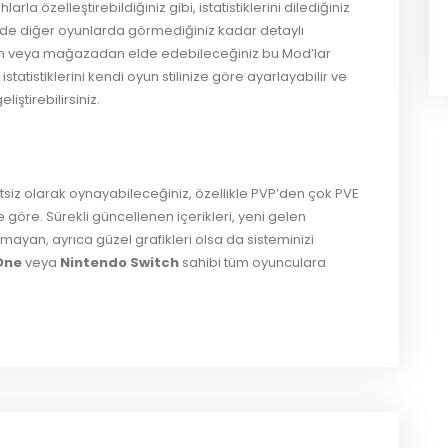
la özelleştirebildiğiniz gibi, istatistiklerini dilediğiniz
nde diğer oyunlarda görmediğiniz kadar detaylı
n veya mağazadan elde edebileceğiniz bu Mod’lar
statistiklerini kendi oyun stilinize göre ayarlayabilir ve
iştirebilirsiniz.
tsiz olarak oynayabileceğiniz, özellikle PVP’den çok PVE
öre. Sürekli güncellenen içerikleri, yeni gelen
mayan, ayrıca güzel grafikleri olsa da sisteminizi
One
veya
Nintendo Switch
sahibi tüm oyunculara