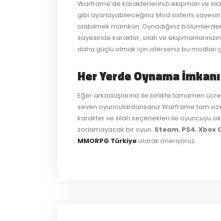
Warframe’de karakterlerinizi ekipman ve silahlar
gibi ayarlayabileceğiniz Mod sistemi sayesi
olabilmek mümkün. Oynadığınız bölümlerde
sayesinde karakter, silah ve ekipmanlarınızın i
daha güçlü olmak için isterseniz bu modları gel
Her Yerde Oynama İmkanı
Eğer arkadaşlarınız ile birlikte tamamen ücre
seven oyunculardansanız Warframe tam size g
karakter ve silah seçenekleri ile oyuncuyu sık
zorlamayacak bir oyun.
Steam
,
PS4
,
Xbox 
MMORPG Türkiye
olarak öneriyoruz.