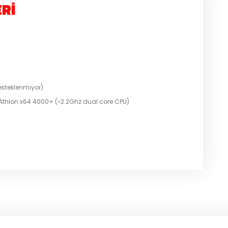
RI
esteklenmiyor)
 Athlon x64 4000+ (~2.2Ghz dual core CPU)