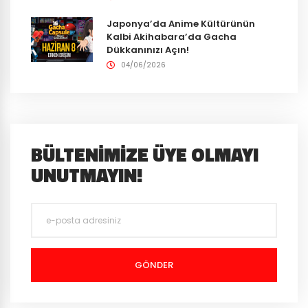
Japonya’da Anime Kültürünün
Kalbi Akihabara’da Gacha
Dükkanınızı Açın!
04/06/2026
BÜLTENIMIZE ÜYE OLMAYI
UNUTMAYIN!