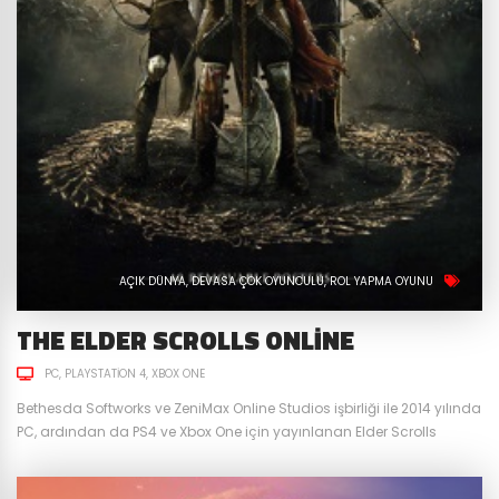
AÇIK DÜNYA
DEVASA ÇOK OYUNCULU
ROL YAPMA OYUNU
THE ELDER SCROLLS ONLINE
PC
PLAYSTATION 4
XBOX ONE
Bethesda Softworks ve ZeniMax Online Studios işbirliği ile 2014 yılında
PC, ardından da PS4 ve Xbox One için yayınlanan Elder Scrolls
Online, özellikle Elder Scrolls evrenini seven ve serinin oyunlarını
oynamış olan oyuncular için yegane bir MMORPG seçenek. Elder