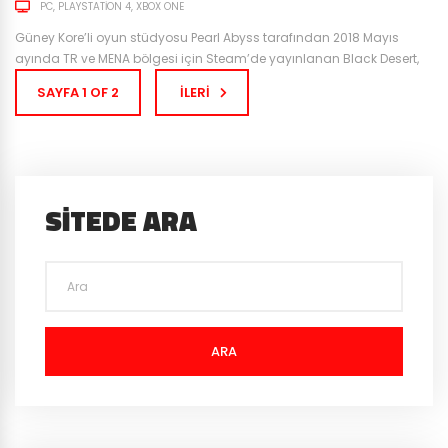
PC
PLAYSTATION 4
XBOX ONE
Güney Kore’li oyun stüdyosu Pearl Abyss tarafından 2018 Mayıs
ayında TR ve MENA bölgesi için Steam’de yayınlanan Black Desert,
MMORPG türüne getirdiği yenilikler, dikkat çeken gerçekçi grafikleri ve
SAYFA 1 OF 2
İLERI
dövüş sistemi ile dikkat çekiyor. Çok ucuz bir ücrete Steam’den satın
alarak oynayabileceğiniz Black Desert’a gelin biraz daha yakından
bakalım. Özgün Grafik Motoru Black Desert‘ın en büyük...
SITEDE ARA
ARA