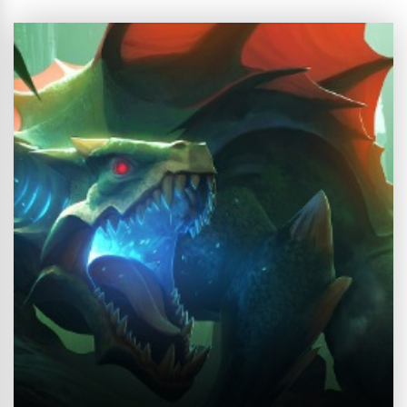
bırakmasına rağmen hala en çok tercih edilen MMORPG oyunlarının
başında geliyor. Bunun nedenlerine sırasıyla göz atalım. Dinamik
Dövüş Sistemi TERA‘yı diğer oyunlardan ayıran en önemli noktası
dövüş mekanikleri. Hatta öyle ki TERA’nın kendine has dövüş
mekanikleri birçok MMORPG...