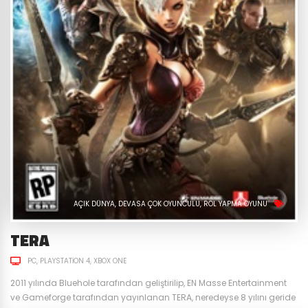
AÇIK DÜNYA
DEVASA ÇOK OYUNCULU
ROL YAPMA OYUNU
TERA
PC
PLAYSTATION 4
XBOX ONE
2011 yılında Bluehole tarafından geliştirilip, EN Masse Entertainment
ve Gameforge tarafından yayınlanan TERA, neredeyse 8 yılını geride