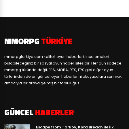
MMORPG
TÜRKIYE
mmorpgturkiye.com
kaliteli oyun haberleri, incelemeleri
bulabileceğiniz bir sosyal oyun haber sitesidir. Her gün sadece
mmorpg türünde değil, FPS, MOBA, RTS, FPS gibi diğer oyun
türlerinden de en güncel oyun haberlerini okuyuculara sunmak
amacıyla bir araya gelmiş bir topluluğuz.
GÜNCEL
HABERLER
Escape from Tarkov, Kord Breach ile ilk