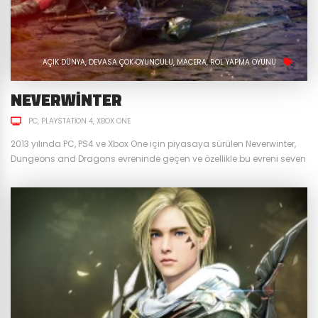
AÇIK DÜNYA
DEVASA ÇOK OYUNCULU
MACERA
ROL YAPMA OYUNU
NEVERWINTER
PC
PLAYSTATION 4
XBOX ONE
2013 yılında PC, PS4 ve Xbox One için piyasaya sürülen Neverwinter,
Dungeons and Dragons evreninde geçen ve özellikle bu evreni seven
MMORPG oyuncuları tarafından uzun zamandır tercih edilen
oyunlardan biri. Star Trek Online ve Torhclight gibi başarılı oyunların
yayıncısı Perfect World tarafından hala güncel tutulan Neverwinter,
aslında bizlere evreninden daha fazlasını sunuyor. Dungeons and
Dragons...