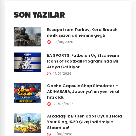
SON YAZILAR
Escape from Tarkov, Kord Breach
ile ilk sezon dönemine geçti
03/08/2026
EA SPORTS, Futbolun Üç Efsanesini
Icons of Football Programında Bir
Araya Getiriyor
14/07/2026
Gacha Capsule Shop Simulator –
AKIHABARA, Japonya’nın yeni viral
hiti oldu
29/06/2026
Arkadaşlık Bitiren Kaos Oyunu Hold
Your King, %20 Çıkış İndirimiyle
Steam’de!
10/06/2026