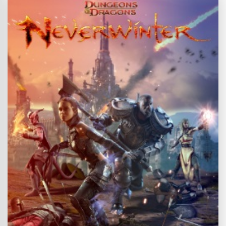
Scrolls Online diğer MMORPG oyunlarına kıyasla hikayesi ve
karakterleri ile ön plana çıkıyor. Eğer tek kişilik...