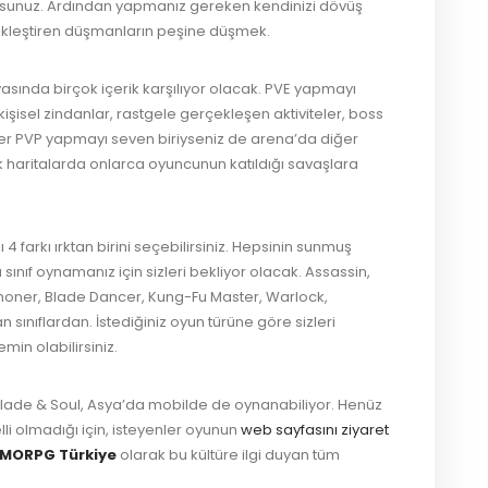
yorsunuz. Ardından yapmanız gereken kendinizi dövüş
çekleştiren düşmanların peşine düşmek.
asında birçok içerik karşılıyor olacak. PVE yapmayı
işisel zindanlar, rastgele gerçekleşen aktiviteler, boss
er PVP yapmayı seven biriyseniz de arena’da diğer
k haritalarda onlarca oyuncunun katıldığı savaşlara
4 farkı ırktan birini seçebilirsiniz. Hepsinin sunmuş
a sınıf oynamanız için sizleri bekliyor olacak. Assassin,
moner, Blade Dancer, Kung-Fu Master, Warlock,
 sınıflardan. İstediğiniz oyun türüne göre sizleri
in olabilirsiniz.
lade & Soul, Asya’da mobilde de oynanabiliyor. Henüz
i olmadığı için, isteyenler oyunun
web sayfasını ziyaret
MORPG Türkiye
olarak bu kültüre ilgi duyan tüm