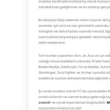
insanlar tarafından kurtarılmış olarak bulu
sanatlarında geliştirmek ve bu saldırıyı ger
Bu hikayeyi takip ederken sizleri oyunun düny
sevenler için ana ve yan görevlerin yanında, k
savaşları ve daha fazlası oyunda mevcut. Eğ
oyuncularla karşı karşıya gelebilir veya büyü
dahil olabilirsiniz.
Tüm bunları yaparken Gon, Jin, Kun ve Lyn adlı 
olduğu ırksal özelliklerin yanında, 10’dan fazl
Blade Master, Destroyer, Force Master, Sum
Gunslinger, Soul Fighter ve Archer oyunda olan
saatlerce oyunun dünyasında tutacağından em
Şu anda ücretsiz olarak PC’de oynanabilen B
mobil sürümün ne zaman batıya geleceği bell
edebilir
ve oynamaya hemen başlayabilir.
M
oyunculara öneriyoruz.obil