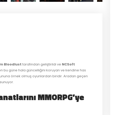
er
ş
m Bloodlust
tarafından geliştirildi ve
NCSoft
en bu güne hala güncelliğini koruyan ve kendine has
oyununa örnek olmuş oyunlardan biridir. Aradan geçen
sunuyor.
anatlarını MMORPG’ye