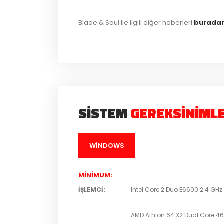
Blade & Soul ile ilgili diğer haberleri
burada
SISTEM
GEREKSINIMLE
WINDOWS
MINIMUM
:
İŞLEMCI
:
Intel Core 2 Duo E6600 2.4 GHz
AMD Athlon 64 X2 Dual Core 46