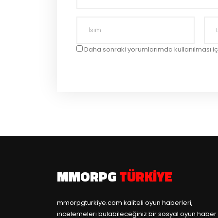
Daha sonraki yorumlarımda kullanılması iç
MMORPG
TÜRKIYE
mmorpgturkiye.com
kaliteli oyun haberleri,
incelemeleri bulabileceğiniz bir sosyal oyun haber