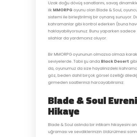
Uzak doğu dövüş sanatlarını, savaş dinamikl
ilk
MMORPG
oyunu olan Blade & Soul, oyunc
sistemi ile birleştirilmiş bir oynanış sunuyor.
kahramanlar gibi kontrol ederken (buna hava
haklayabiliyorsunuz. Bunu yaparken sadece el v
silahlar da yardımcınız oluyor.
Bir MMORPG oyununun olmazsa olmazı karakt
seviyelerde. Tabii şu anda
Black Desert
gib
da, oyunumuz da size hayalinizdeki kahraman
göz, beden dahil birçok görsel özelliği diledi
girmeden saatlerinizi harcayabilirsiniz.
Blade & Soul
Evren
Hikaye
Blade & Soul aslında bir intikam hikayesini anl
uğraması ve sevdiklerinizin öldürülmesi sonr