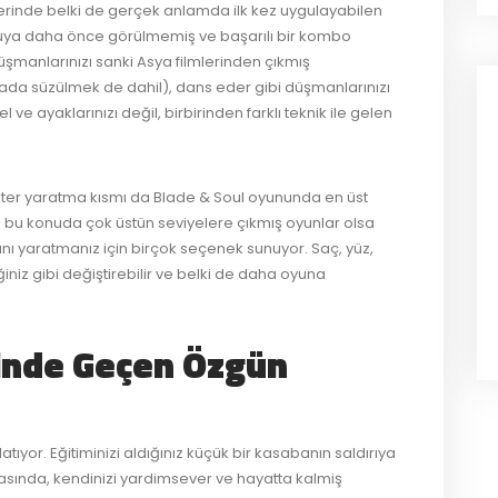
erinde belki de gerçek anlamda ilk kez uygulayabilen
uya daha önce görülmemiş ve başarılı bir kombo
 Düşmanlarınızı sanki Asya filmlerinden çıkmış
da süzülmek de dahil), dans eder gibi düşmanlarınızı
e ayaklarınızı değil, birbirinden farklı teknik ile gelen
er yaratma kısmı da Blade & Soul oyununda en üst
i bu konuda çok üstün seviyelere çıkmış oyunlar olsa
ı yaratmanız için birçok seçenek sunuyor. Saç, yüz,
ğiniz gibi değiştirebilir ve belki de daha oyuna
inde Geçen Özgün
atıyor. Eğitiminizi aldığınız küçük bir kasabanın saldırıya
asında, kendinizi yardimsever ve hayatta kalmiş