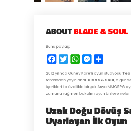
ABOUT
BLADE & SOUL
Bunu paylaş:
Facebook
Twitter
WhatsApp
Messeng
Payla
2012 yılında Güney Kore’li oyun stüdyosu
Tea
tarafından yayınlandı.
Blade & Soul
, o günd
içerikleri ile özellikle birçok Asya MMORPG 
zamana rağmen bakalım oyun bizlere neler 
Uzak Doğu Dövüş S
Uyarlayan İlk Oyun