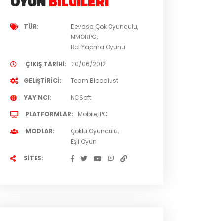
OYUN
BILGILERI
TÜR
Devasa Çok Oyunculu
MMORPG
Rol Yapma Oyunu
ÇIKIŞ TARIHI
30/06/2012
GELIŞTIRICI
Team Bloodlust
YAYINCI
NCSoft
PLATFORMLAR
Mobile
PC
MODLAR
Çoklu Oyunculu
Eşli Oyun
SITES