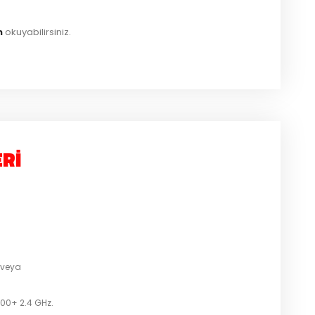
n
okuyabilirsiniz.
RI
 veya
00+ 2.4 GHz.