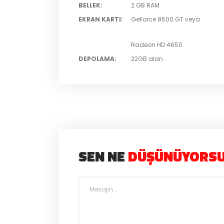
BELLEK
:
2 GB RAM
EKRAN KARTI
:
GeForce 8600 GT veya
Radeon HD 4650.
DEPOLAMA
:
22GB alan
SEN NE
DÜŞÜNÜYORS