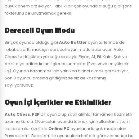
büyük önem arz ediyor. Tabii ki bir çok oyunda olduğu gibi şans
faktörünü de unutmamak gerekir.
Dereceli Oyun Modu
Bir çok oyunda olduğu gibi
Auto Battler
oyun türlerinde de
rekabeti arttırmak için dereceli oyun modu bulunuyor. Auto
Chess’te düşükten yükseğe sırasıyla Piyon, At, Fil, Kale, Şah ve
Vezir diye adlandırılan ligler bulunmakta (Evet vezir en yüksek
lig). Oyunda kazanmak için yalnızca birinci olmak gerekmiyor.
Son 3 oyuncu arasına girdiğinizde siz de kazanmış
sayılıyorsunuz.
Oyun İçi İçerikler ve Etkinlikler
Auto Chess
,
F2P
bir oyun olup satın alımlar tamamen kozmetik
üzerine kurulu. Oyuncuları oyunda tutmak için kullanılan sistem
ise bu aralar özellikle
Online PC
oyunlarında çok moda olan
Pass sistemi. Bu sistem ile oyunculara haftalık görevler sunup bu