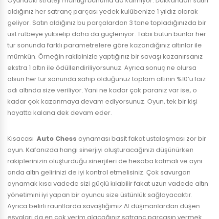
Oyundaki strateji mantığı bununla da kalmıyor. Dükkandan satın
aldığınız her satranç parçası yedek kulübenize 1 yıldız olarak
geliyor. Satın aldığınız bu parçalardan 3 tane topladığınızda bir
üst rütbeye yükselip daha da güçleniyor. Tabii bütün bunlar her
tur sonunda farklı parametrelere göre kazandığınız altınlar ile
mümkün. Örneğin rakibinizle yaptığınız bir savaşı kazanırsanız
ekstra 1 altın ile ödüllendiriliyorsunuz. Ayrıca sonuç ne olursa
olsun her tur sonunda sahip olduğunuz toplam altının %10’u faiz
adı altında size veriliyor. Yani ne kadar çok paranız var ise, o
kadar çok kazanmaya devam ediyorsunuz. Oyun, tek bir kişi
hayatta kalana dek devam eder.
Kısacası
Auto Chess
oynaması basit fakat ustalaşması zor bir
oyun. Kafanızda hangi sinerjiyi oluşturacağınızı düşünürken
rakiplerinizin oluşturduğu sinerjileri de hesaba katmalı ve aynı
anda altın gelirinizi de iyi kontrol etmelisiniz. Çok savurgan
oynamak kısa vadede sizi güçlü kılabilir fakat uzun vadede altın
yönetimini iyi yapan bir oyuncu size üstünlük sağlayacaktır.
Ayrıca belirli rauntlarda savaştığımız AI düşmanlardan düşen
eşyaları da en çok verim alacağınız satranç parçasın vermek