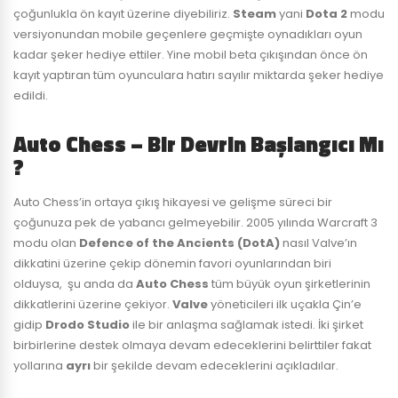
çoğunlukla ön kayıt üzerine diyebiliriz.
Steam
yani
Dota 2
modu
versiyonundan mobile geçenlere geçmişte oynadıkları oyun
kadar şeker hediye ettiler. Yine mobil beta çıkışından önce ön
kayıt yaptıran tüm oyunculara hatırı sayılır miktarda şeker hediye
edildi.
Auto Chess – Bir Devrin Başlangıcı Mı
?
Auto Chess’in ortaya çıkış hikayesi ve gelişme süreci bir
çoğunuza pek de yabancı gelmeyebilir. 2005 yılında Warcraft 3
modu olan
Defence of the Ancients (DotA)
nasıl Valve’ın
dikkatini üzerine çekip dönemin favori oyunlarından biri
olduysa, şu anda da
Auto Chess
tüm büyük oyun şirketlerinin
dikkatlerini üzerine çekiyor.
Valve
yöneticileri ilk uçakla Çin’e
gidip
Drodo Studio
ile bir anlaşma sağlamak istedi. İki şirket
birbirlerine destek olmaya devam edeceklerini belirttiler fakat
yollarına
ayrı
bir şekilde devam edeceklerini açıkladılar.