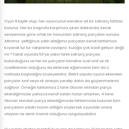
Oyun 8 kişilik olup, her oyuncunun kendine ait bir satranç tahtası
bulunur. Her tur başında karşımıza çıkan dükkanda, kendi
seviyemize göre ortak bir havuzdan satranç parçaları sunulur.
Altınımız yettiğince satın aldığımız parçaları kendi tahtamıza
koyarak tur tur rakiplerle savaşırız. Kulağa çok basit geliyor değil
mi ? Fakat oyunda 50’ye yakın farklı satranç parçası
bulunduğunu ve her bir parçanın kendine özel sınıf ve ırk
özelliklerinin olduğunu da eklersek eğlencenin tam da o
noktada başladığını söyleyebiliriz. Belirli sayıda oyuna eklenilen
parçalar sınıf veya ırk sinerjisi yaratıp daha da güçlenmelerini
sağlıyor. Örneğin tahtamıza 2 tane Glacier ırkından parça
eklediğimizde yalnızca kendi saldırı hızları artarken, 4 tane
Glacier ırkından parça eklediğimizde tahtamızda bulunan tüm
parçaların saldırı hızının arttığını söylersek oyundaki sinerji
olayının ne denli önemli olduğunu vurgulayabiliriz.