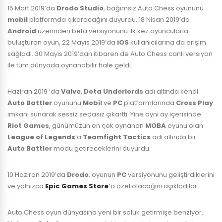
15 Mart 2019’da
Drodo Studio
, bağımsız Auto Chess oyununu
mobil
platformda çıkaracağını duyurdu. 18 Nisan 2019’da
Android
üzerinden beta versiyonunu ilk kez oyuncularla
buluşturan oyun, 22 Mayıs 2019’da
iOS
kullanıcılarına da erişim
sağladı. 30 Mayıs 2019’dan itibaren de Auto Chess canlı versiyon
ile tüm dünyada oynanabilir hale geldi.
Haziran 2019 ‘da
Valve
,
Dota
Underlords
adı altında kendi
Auto
Battler
oyununu
Mobil
ve
PC
platformlarında
Cross Play
imkanı sunarak sessiz sedasız çıkarttı. Yine aynı ay içerisinde
Riot Games
, günümüzün en çok oynanan
MOBA
oyunu olan
League of Legends
‘a
Teamfight
Tactics
adı altında bir
Auto
Battler
modu getireceklerini duyurdu.
10 Haziran 2019’da
Drodo
, oyunun
PC
versiyonunu geliştirdiklerini
ve yalnızca
Epic Games Store
‘
a özel olacağını açıkladılar.
Auto Chess oyun dünyasına yeni bir soluk getirmişe benziyor.