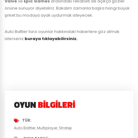
Valve
ve
Epic Games
arasındaki rekabeti de açıkça gözler
önüne sunuyor diyebiliriz. Bakalım zamanla başka hangi büyük
şirket bu modaya ayak uydurmak isteyecek.
Auto Battler tarzı oyunlar hakkındaki haberlere göz atmak
isterseniz
buraya tıklayabilirsiniz.
OYUN
BILGILERI
TÜR
Auto Battler
Multiplayer
Strateji