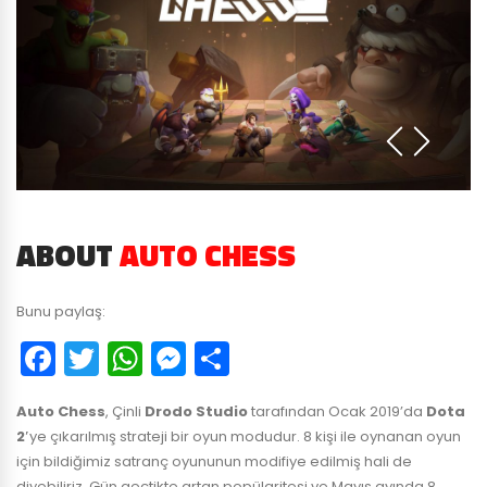
ABOUT
AUTO CHESS
Bunu paylaş:
Facebook
Twitter
WhatsApp
Messenger
Paylaş
Auto Chess
, Çinli
Drodo Studio
tarafından Ocak 2019’da
Dota
2′
ye çıkarılmış strateji bir oyun modudur. 8 kişi ile oynanan oyun
için bildiğimiz satranç oyununun modifiye edilmiş hali de
diyebiliriz. Gün geçtikte artan popülaritesi ve Mayıs ayında 8