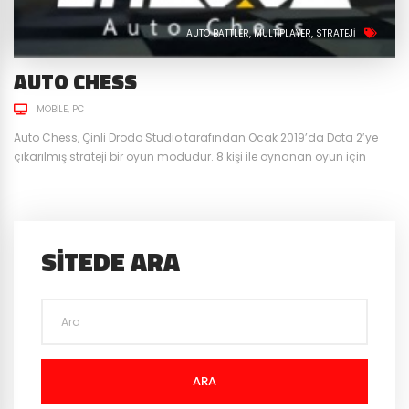
AUTO BATTLER
MULTIPLAYER
STRATEJI
AUTO CHESS
MOBILE
PC
Auto Chess, Çinli Drodo Studio tarafından Ocak 2019’da Dota 2′ye
çıkarılmış strateji bir oyun modudur. 8 kişi ile oynanan oyun için
bildiğimiz satranç oyununun modifiye edilmiş hali de diyebiliriz. Gün
geçtikte artan popülaritesi ve Mayıs ayında 8 milyonu aşkın
oyuncusu ile yeni bir oyun kategorisi “Auto Battler” yaratmayı
başardı. Drodo ilerleyen tarihlerde kendi oyununu geliştirerek...
SITEDE ARA
ARA