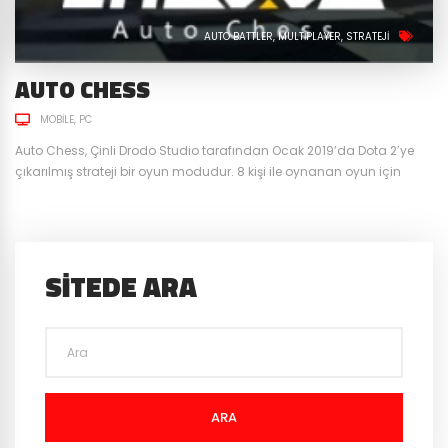
AUTO BATTLER
MULTIPLAYER
STRATEJI
AUTO CHESS
MOBILE
PC
Auto Chess, Çinli Drodo Studio tarafından Ocak 2019’da Dota 2′ye
çıkarılmış strateji bir oyun modudur. 8 kişi ile oynanan oyun için
bildiğimiz satranç oyununun modifiye edilmiş hali de diyebiliriz. Gün
geçtikte artan popülaritesi ve Mayıs ayında 8 milyonu aşkın
oyuncusu ile yeni bir oyun kategorisi “Auto Battler” yaratmayı
başardı. Drodo ilerleyen tarihlerde kendi oyununu geliştirerek...
SITEDE ARA
ARA