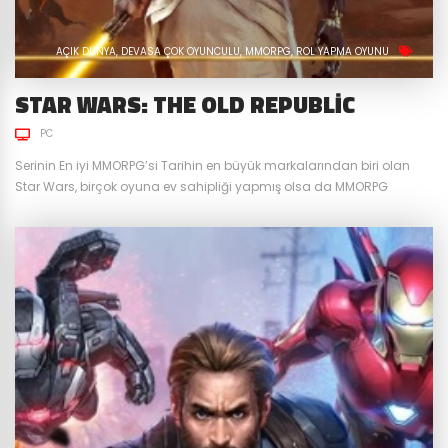
AÇIK DÜNYA
DEVASA ÇOK OYUNCULU
MMORPG
ROL YAPMA OYUNU
STAR WARS: THE OLD REPUBLIC
PC
Serinin En iyi MMORPG’si Tarihin en büyük markalarından biri olan
Star Wars, birçok oyuna ev sahipliği yapmış olsa da MMORPG
türünde en büyük başarılardan birini Star Wars: The Old Republic ile
yakalamıştır. 2011 Aralık ayında önce ücretli çıkış yapan oyun,
zaman içerisinde sektörün trendini yakalamak adına ücretsiz
hizmet vermeye başlamış ve günümüze kadar gelmiştir. Hala...