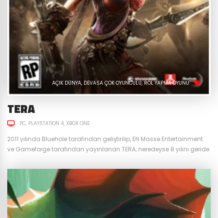
AÇIK DÜNYA
DEVASA ÇOK OYUNCULU
ROL YAPMA OYUNU
TERA
PC
PLAYSTATION 4
XBOX ONE
2011 yılında Bluehole tarafından geliştirilip, EN Masse Entertainment
ve Gameforge tarafından yayınlanan TERA, neredeyse 8 yılını geride
bırakmasına rağmen hala en çok tercih edilen MMORPG oyunlarının
başında geliyor. Bunun nedenlerine sırasıyla göz atalım. Dinamik
Dövüş Sistemi TERA‘yı diğer oyunlardan ayıran en önemli noktası
dövüş mekanikleri. Hatta öyle ki TERA’nın kendine has dövüş
mekanikleri birçok MMORPG...