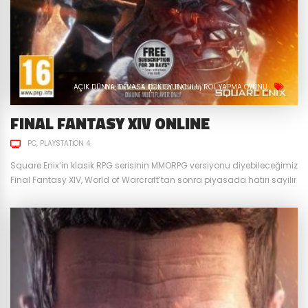
AÇIK DÜNYA
DEVASA ÇOK OYUNCULU
ROL YAPMA OYUNU
FINAL FANTASY XIV ONLINE
PC
PLAYSTATION 4
Square Enix‘in klasik RPG serisinin MMORPG versiyonu diyebileceğimiz
Final Fantasy XIV, World of Warcraft’tan sonra piyasada hatırı sayılır
oyuncu kitlesine sahip ve kaliteli çizgisinden neredeyse hiçbir şey
kaybetmemiş ender oyunlardan bir tanesi. Benzersiz Sınıf Sistemi
Final Fantasy XIV, diğer MMORPG oyunlarına kıyasla oyuncuyu
tamamen özgür bırakan bir sınıf sistemine sahip. 4 sınıf rolü ve
tam...