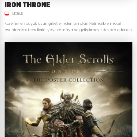
IRON THRONE
MOBILE
Kore’nin en büyük oyun şirketlerinden biri olan Netmarble, mobil
oyunlardaki trendlerini yayınlamaya ve geliştirmeye devam ederken
Mayıs 2018’de mobil oyun severlere sunduğu MMO Strateji oyunu Iron
Throne için yeniliklere de hız kesmeden devam ediyor. Fantastik bir
evrende Tahtı Ele Geçirme deneyimini yaşamak nasıl olur diye
merak edenler için benzersiz bir strateji oyunu! Iron Throne farklı...