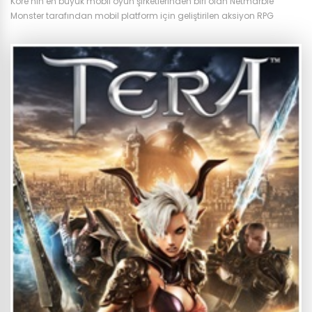
Kore’nin en büyük mobil oyun şirketlerinden biri olan Netmarble
Monster tarafından mobil platform için geliştirilen aksiyon RPG
türündeki Marvel Future Fight, 2015 yılından bu yana oyun severlerle
Marvel karakterlerini bir araya getiriyor. Çıktığı günden bu yana
düzenli olarak güncellenerek 176 karaktere ulaşan oyun, gösterime
giren Marvel filmlerini de arkasına alarak popülaritesini korumaya
devam ediyor. Geçtiğimiz...