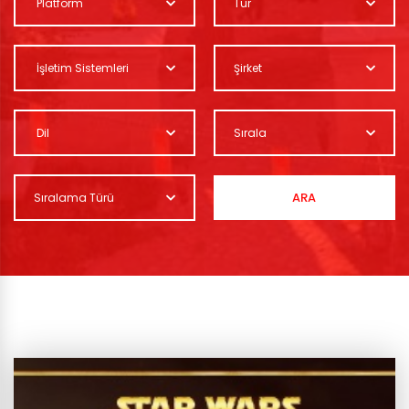
Platform
Tür
İşletim Sistemleri
Şirket
Dil
Sırala
ARA
Sıralama Türü