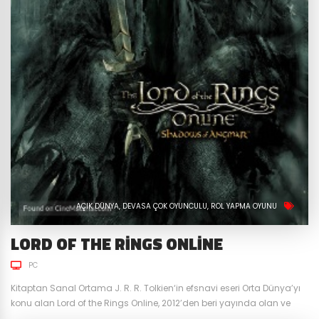
AÇIK DÜNYA
DEVASA ÇOK OYUNCULU
ROL YAPMA OYUNU
LORD OF THE RINGS ONLINE
PC
Kitaptan Sanal Ortama J. R. R. Tolkien‘in efsnavi eseri Orta Dünya’yı
konu alan Lord of the Rings Online, 2012’den beri yayında olan ve
sadık kitlesi ile diğer başarılı MMORPG oyunlarının yanında kalmaya