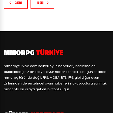
GERI
İLERI
karakterleri ile ön plana çıkıyor. Eğer tek kişilik...
MMORPG
TÜRKIYE
mmorpgturkiye.com
kaliteli oyun haberleri, incelemeleri
bulabileceğiniz bir sosyal oyun haber sitesidir. Her gün sadece
mmorpg türünde değil, FPS, MOBA, RTS, FPS gibi diğer oyun
türlerinden de en güncel oyun haberlerini okuyuculara sunmak
amacıyla bir araya gelmiş bir topluluğuz.