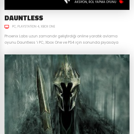
AKSIYON
ROL YAPMA OYUNU
DAUNTLESS
PC
PLAYSTATION 4
XBOX ONE
Phoenix Labs uzun zamandır geliştirdiği online yaratık avlama
oyunu Dauntless ’i PC, Xbox One ve PS4 için sonunda piyasaya
sürdü. Çok kısa sürede 4 milyon kullanıcıya ulaşan oyun bakalım
beklentileri karşılayabildi mi? Silah ve zırhlar dışında oyunda iksirler
de çok önemli bir rol oynuyor. Anlık olarak kısa bir süreliğine canınızı
yenileyen, savunmanızı güçlendiren, saldırı hızınızı...