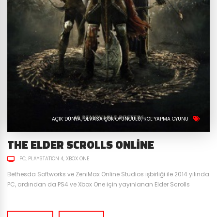
AÇIK DÜNYA
DEVASA ÇOK OYUNCULU
ROL YAPMA OYUNU
THE ELDER SCROLLS ONLINE
PC
PLAYSTATION 4
XBOX ONE
Bethesda Softworks ve ZeniMax Online Studios işbirliği ile 2014 yılında
PC, ardından da PS4 ve Xbox One için yayınlanan Elder Scrolls
Online, özellikle Elder Scrolls evrenini seven ve serinin oyunlarını
oynamış olan oyuncular için yegane bir MMORPG seçenek. Elder
Scrolls Online diğer MMORPG oyunlarına kıyasla hikayesi ve