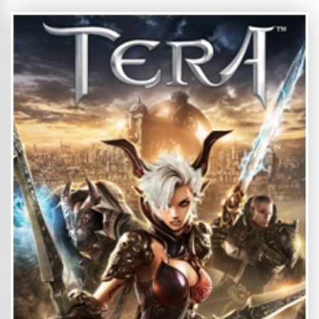
Marvel karakterlerini bir araya getiriyor. Çıktığı günden bu yana
düzenli olarak güncellenerek 176 karaktere ulaşan oyun, gösterime
giren Marvel filmlerini de arkasına alarak popülaritesini korumaya
devam ediyor. Geçtiğimiz...