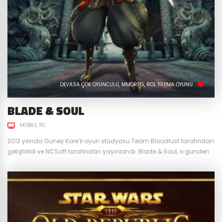
DEVASA ÇOK OYUNCULU
MMORPG
ROL YAPMA OYUNU
BLADE & SOUL
MOBILE
PC
2012 yılında Güney Kore’li oyun stüdyosu Team Bloodlust tarafından
geliştirildi ve NCSoft tarafından yayınlandı. Blade & Soul, o günden
bu güne hala güncelliğini koruyan ve kendine has içerikleri ile
özellikle birçok Asya MMORPG oyununa örnek olmuş oyunlardan
biridir. Aradan geçen zamana rağmen bakalım oyun bizlere neler
sunuyor. Uzak Doğu Dövüş Sanatlarını MMORPG’ye Uyarlayan İlk
Oyun...