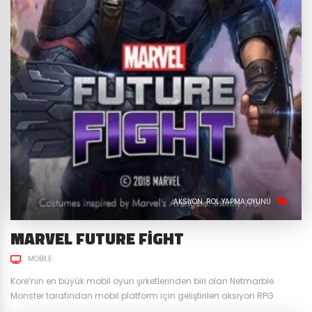
AKSIYON
ROL YAPMA OYUNU
MARVEL FUTURE FIGHT
MOBILE
Kore’nin en büyük mobil oyun şirketlerinden biri olan Netmarble
Monster tarafından mobil platform için geliştirilen aksiyon RPG
türündeki Marvel Future Fight, 2015 yılından bu yana oyun severlerle