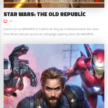
AÇIK DÜNYA
DEVASA ÇOK OYUNCULU
MMORPG
ROL YAPMA OYUNU
STAR WARS: THE OLD REPUBLIC
PC
Serinin En iyi MMORPG’si Tarihin en büyük markalarından biri olan
Star Wars, birçok oyuna ev sahipliği yapmış olsa da MMORPG
türünde en büyük başarılardan birini Star Wars: The Old Republic ile
yakalamıştır. 2011 Aralık ayında önce ücretli çıkış yapan oyun,
zaman içerisinde sektörün trendini yakalamak adına ücretsiz
hizmet vermeye başlamış ve günümüze kadar gelmiştir. Hala...