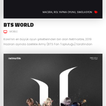
MACERA
ROL YAPMA OYUNU
SIMÜLASYON
BTS WORLD
MOBILE
Kore’nin en büyük oyun şirketlerinden biri olan Netmarble, 2019
Haziran ayında özellikle Army (BTS Fan Topluluğu) tarafından
merakla beklenen mobil oyunu BTS World ’u tüm dünya ile aynı
anda Türkiye’deki oyun severlere sundu. BTS World, oyuncuların
zaman yolculuğu ile BTS’in çıkışından önceki tarihe gitmesini
sağlayarak BTS’in menajeri olma imkanı veren hikaye bazlı bir mobil
simülasyon...