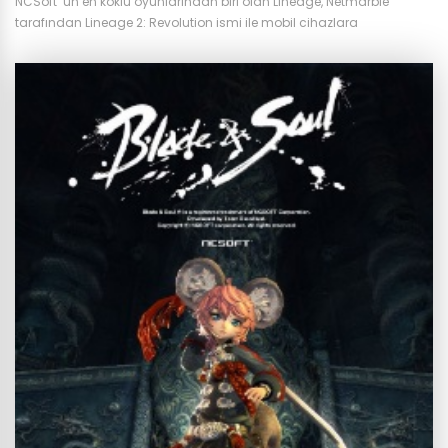
NCSoft ’un en köklü oyunlarından biri olan Lineage, Netmarble
tarafından Lineage 2: Revolution ismi ile mobil cihazlara
yayınlandığında, o zamana kadar bu büyüklükte bir oyunun
mobilde oynanabileceği bilinmiyordu. İlk olarak 2016 yılında Asya,
ardından da 2017 sonunda tüm dünyada yayınlanan oyun,
günümüzün hala en başarılı mobil MMORPG oyunlarından biri olarak
kabul edilmektedir. Mobil Ama PC...