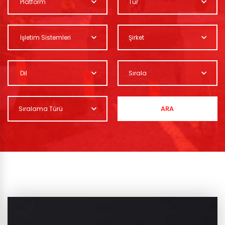
Platform
Tür
İşletim Sistemleri
Şirket
Dil
Sırala
ARA
Sıralama Türü