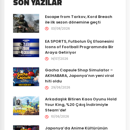
SON YAZILAR
Escape from Tarkov, Kord Breach
ile ilk sezon dönemine geçti
03/08/2026
EA SPORTS, Futbolun Üç Efsanesini
Icons of Football Programında Bir
Araya Getiriyor
14/07/2026
Gacha Capsule Shop Simulator –
AKIHABARA, Japonya’nın yeni viral
hiti oldu
29/06/2026
Arkadaşlık Bitiren Kaos Oyunu Hold
Your King, %20 Çıkış İndirimiyle
Steam’de!
10/06/2026
Japonya’da Anime Kültürünün