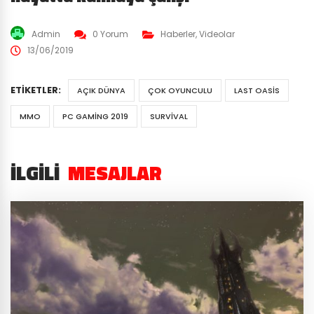
Admin
0 Yorum
Haberler
,
Videolar
13/06/2019
ETIKETLER:
AÇIK DÜNYA
ÇOK OYUNCULU
LAST OASIS
MMO
PC GAMING 2019
SURVIVAL
İLGILI
MESAJLAR