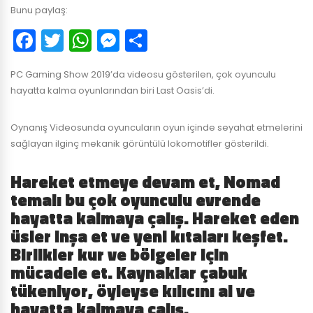
Bunu paylaş:
Facebook
Twitter
WhatsApp
Messenger
Paylaş
PC Gaming Show 2019’da videosu gösterilen, çok oyunculu
hayatta kalma oyunlarından biri Last Oasis’di.
Oynanış Videosunda oyuncuların oyun içinde seyahat etmelerini
sağlayan ilginç mekanik görüntülü lokomotifler gösterildi.
Hareket etmeye devam et, Nomad
temalı bu çok oyunculu evrende
hayatta kalmaya çalış. Hareket eden
üsler inşa et ve yeni kıtaları keşfet.
Birlikler kur ve bölgeler için
mücadele et. Kaynaklar çabuk
tükeniyor, öyleyse kılıcını al ve
hayatta kalmaya çalış.