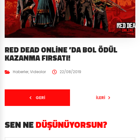
RED DEAD ONLINE ’DA BOL ÖDÜL
KAZANMA FIRSATI!
Haberler
,
Videolar
22/08/2019
GERI
İLERI
SEN NE
DÜŞÜNÜYORSUN?