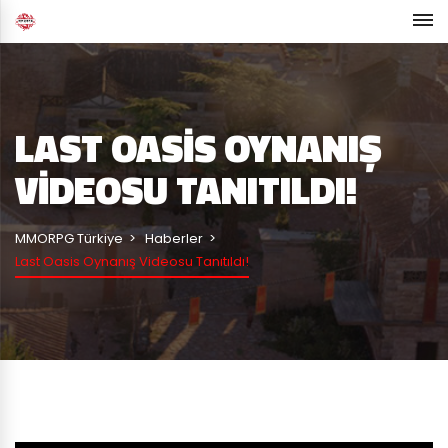
LAST OASIS OYNANIŞ
VIDEOSU TANITILDI!
MMORPG Türkiye
Haberler
Last Oasis Oynanış Videosu Tanıtıldı!