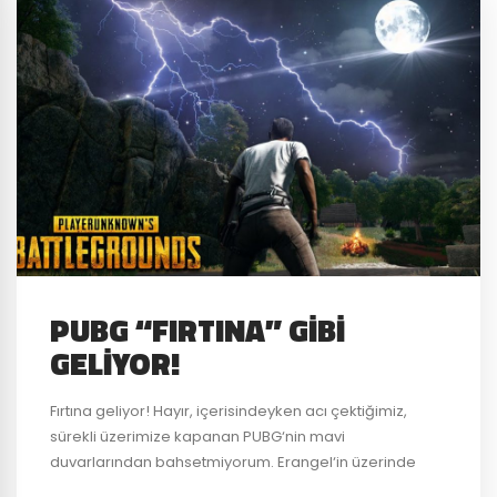
PUBG “FIRTINA” GIBI
GELIYOR!
Fırtına geliyor! Hayır, içerisindeyken acı çektiğimiz,
sürekli üzerimize kapanan PUBG‘nin mavi
duvarlarından bahsetmiyorum. Erangel‘in üzerinde
çakan gerçek şimşeklerden bahsediyorum. Battle