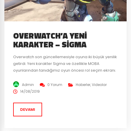
OVERWATCH’A YENI
KARAKTER – SIGMA
Overwatch son güncellemesiyle oyuna iki büyük yenilik
getirdi. Yeni karakter Sigma ve özellikle MOBA
oyunlarından tanıdığımız oyun öncesi rol seçim ekranı.
Zaten bir süredir test serverında olan Sigma artık
oyuncularla buluşmaya hazır. PC, Xbox One ve PS4
Admin
0 Yorum
Haberler
,
Videolar
kullanıcıları güncellemenin gelmesiyle aynı anda yeni
14/08/2019
tank Sigma ile oynayabilecekler. 62 yaşındaki
astrofizikçinin olağandışı yetenekleri mevcut. Yer
DEVAMI
çekimini...