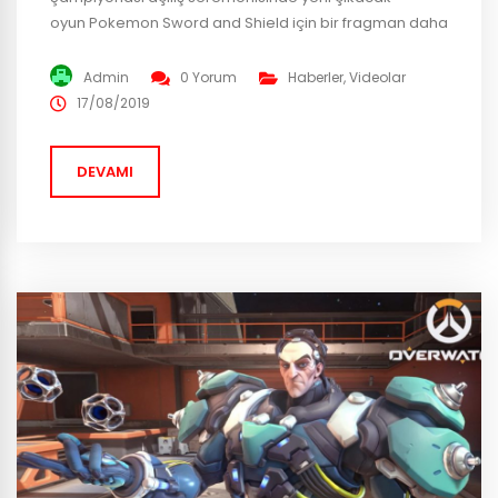
oyun Pokemon Sword and Shield için bir fragman daha
yayınlandı! Sword and Shield yapımcısı, Junichi
Masuda, turnuvayı izleyen kalabalığa 2020
Admin
0 Yorum
Haberler
,
Videolar
Şampiyonasını Sword and Shield oyunu ile
17/08/2019
düzenleyebileceklerini açıkladı. Gösterilen fragmanda
yeni pokemonların saldırı ve yeteneklerinin yanında
DEVAMI
pokemonlarınıza savaşta kullanmaları için
verebileceğiniz yeni eşyalar da gösterildi....