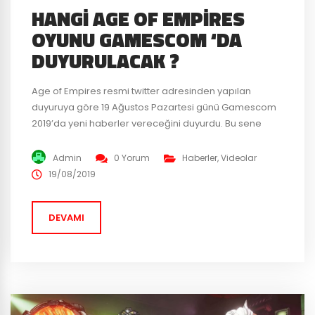
HANGI AGE OF EMPIRES
OYUNU GAMESCOM ‘DA
DUYURULACAK ?
Age of Empires resmi twitter adresinden yapılan
duyuruya göre 19 Ağustos Pazartesi günü Gamescom
2019’da yeni haberler vereceğini duyurdu. Bu sene
Almanya’nın Köln’de düzenlenecek Gamescom 2019
etkinliğinde bir çok yapımcı ve yayımcı her sene
Admin
0 Yorum
Haberler
,
Videolar
olduğu gibi oyunlarından son dakika haberleri oyun
19/08/2019
severler ile paylaşacak. Microsoft’un Mixer
platformunda yapılacak yayına tüm AOE severler
DEVAMI
davet edildi. Bilindiği...