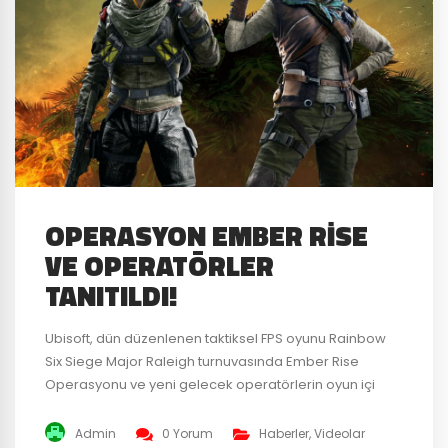
OPERASYON EMBER RISE
VE OPERATÖRLER
TANITILDI!
Ubisoft, dün düzenlenen taktiksel FPS oyunu Rainbow
Six Siege Major Raleigh turnuvasında Ember Rise
Operasyonu ve yeni gelecek operatörlerin oyun içi
videosunu tanıttı. Geçtiğimiz günlerde internete
sızdırılan Operatörlerin isimleri de belli oldu. Amaru ve
Admin
0 Yorum
Haberler
,
Videolar