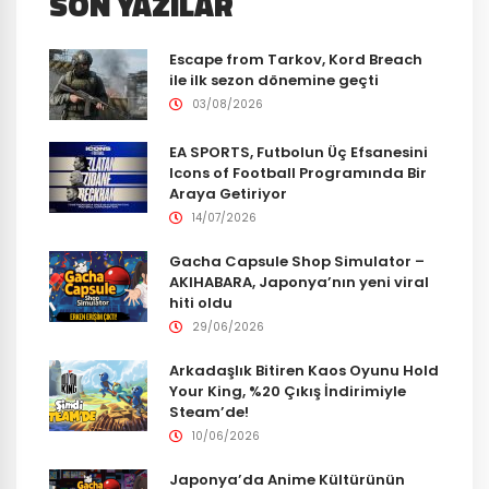
SON YAZILAR
Escape from Tarkov, Kord Breach
ile ilk sezon dönemine geçti
03/08/2026
EA SPORTS, Futbolun Üç Efsanesini
Icons of Football Programında Bir
Araya Getiriyor
14/07/2026
Gacha Capsule Shop Simulator –
AKIHABARA, Japonya’nın yeni viral
hiti oldu
29/06/2026
Arkadaşlık Bitiren Kaos Oyunu Hold
Your King, %20 Çıkış İndirimiyle
Steam’de!
10/06/2026
Japonya’da Anime Kültürünün