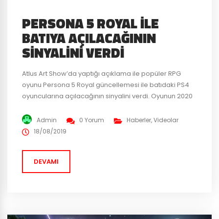
PERSONA 5 ROYAL ILE
BATIYA AÇILACAĞININ
SINYALINI VERDI
Atlus Art Show’da yaptığı açıklama ile popüler RPG
oyunu Persona 5 Royal güncellemesi ile batıdaki PS4
oyuncularına açılacağının sinyalini verdi. Oyunun 2020
bahar döneminde geleceği söylenirken kesin tarih
verilmedi. Yayınlanan kısa fragmanda oyunun Royal
Admin
0 Yorum
Haberler
,
Videolar
güncelleştirmesi ile ilgili bilgi verildi. Eminiz ki bu haberi
18/08/2019
duyan Persona 5 hayranları şimdiden
heyecanlanmaya başladı bile. En yeni ve en...
DEVAMI