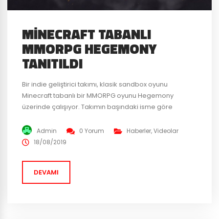
MINECRAFT TABANLI
MMORPG HEGEMONY
TANITILDI
Bir indie geliştirici takımı, klasik sandbox oyunu
Minecraft tabanlı bir MMORPG oyunu Hegemony
üzerinde çalışıyor. Takımın başındaki isme göre
(gündüzleri asıl işi Grinding Gear Games’te çalışır)
proje aslında küçük bir Minecraft modu olarak başladı.
Admin
0 Yorum
Haberler
,
Videolar
Fakat 4 yıllık geliştirme aşaması ile tam anlamıyla bir
18/08/2019
MMO‘ya dönüştü. Çıkış itibari ile 1500 saatlik bir içerik
sunacaklarını planladıklarını da...
DEVAMI