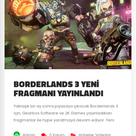
BORDERLANDS 3 YENI
FRAGMANI YAYINLANDI
Yaklaşık bir ay sonra piyasaya çıkacak Borderlands 3
için, Gearbox Software ve 2K Games yayınladıkları
fragmanlar ile hype yaratmaya devam ediyor. Yeni
gelen fragman ile gelecek shooter oyunu hakkında bir
sürü detay paylaşıldı. Geçmiş oyunlarındaki gibi
Admin
0 Yorum
Haberler
,
Videolar