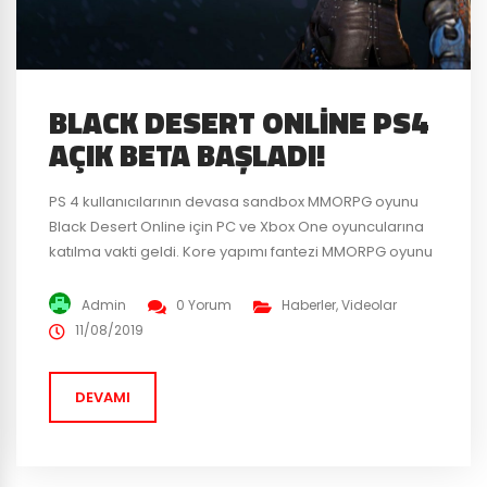
BLACK DESERT ONLINE PS4
AÇIK BETA BAŞLADI!
PS 4 kullanıcılarının devasa sandbox MMORPG oyunu
Black Desert Online için PC ve Xbox One oyuncularına
katılma vakti geldi. Kore yapımı fantezi MMORPG oyunu
açık betada! Eğer oyunu denemek istiyorsanız çok
güzel bir zaman çünkü açık beta 13 Ağustos’a kadar
Admin
0 Yorum
Haberler
,
Videolar
sürecek. BDO PS4 açık beta için yayınlanan fragmanı
11/08/2019
da izlemeyi unutmayın. Black Desert Online hakkında...
DEVAMI