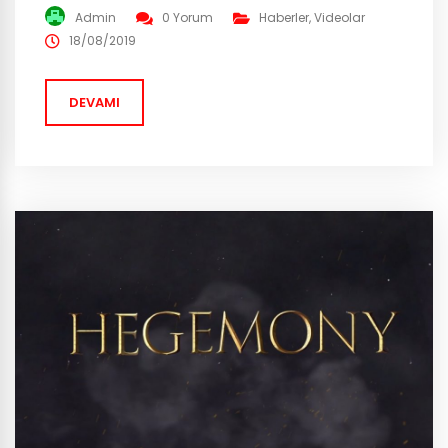
Royale – Shooter oyunu PUBG’nin test server’larına
Admin
0 Yorum
Haberler
,
Videolar
gelen güncelleme ile Erangel’in üzerinde kara bulutlar
18/08/2019
dolaşacak gibi gözüküyor. Bunun yanı sıra “Oyun
kalitesini arttırma” yenilikleri de mevcut. Güncelleme
DEVAMI
4.2 ‘nin test versiyonunu deneyen oyuncular oyunun
içerisinde...