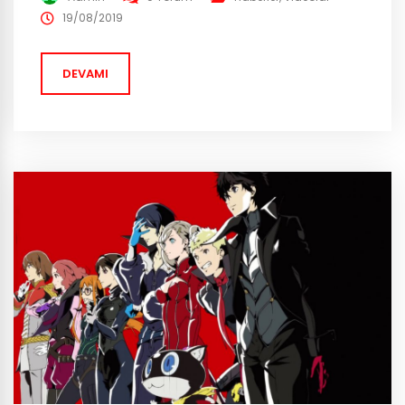
Borderlands 4 oyuncuya kadar Co-Op oynanış ile
19/08/2019
geliyor. Tabii ki muhtemel cross platform özelliğini de
söylemeden olmaz. PC Gamer‘ın...
DEVAMI