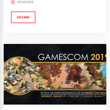
Goyo… Perulu operatör Amaru kendini çatılara veya
19/08/2019
pencerelere kolayca çıkarabilen bir kanca sistemi
kullanan saldırı operatörü. Bu mekaniği defans
DEVAMI
operatörlerine beklemedikleri...