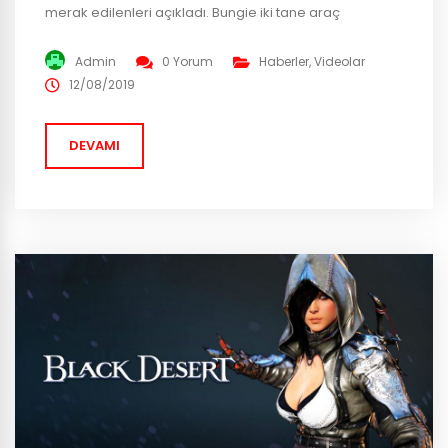
merak edilenleri açıkladı. Bungie iki tane araç
yayınladı. Bunlardan birincisi Steam’e geçecek PC
oyuncuları için, ikincisi ise platformlar arasında gelecek
Admin
0 Yorum
Haberler
,
Videolar
olan “Cross-Save” özelliği. www.bungie.net/pcmove
12/08/2019
Bu araç Destiny 2 ‘yi zaten hali hazırda PC (B.net
launcher) üzerinden oynayanların Steam...
DEVAMI