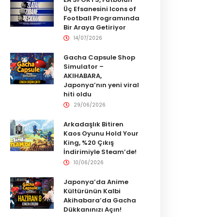
Üç Efsanesini Icons of
Football Programında
Bir Araya Getiriyor
14/07/2026
Gacha Capsule Shop
Simulator –
AKIHABARA,
Japonya’nın yeni viral
hiti oldu
29/06/2026
Arkadaşlık Bitiren
Kaos Oyunu Hold Your
King, %20 Çıkış
İndirimiyle Steam’de!
10/06/2026
Japonya’da Anime
Kültürünün Kalbi
Akihabara’da Gacha
Dükkanınızı Açın!