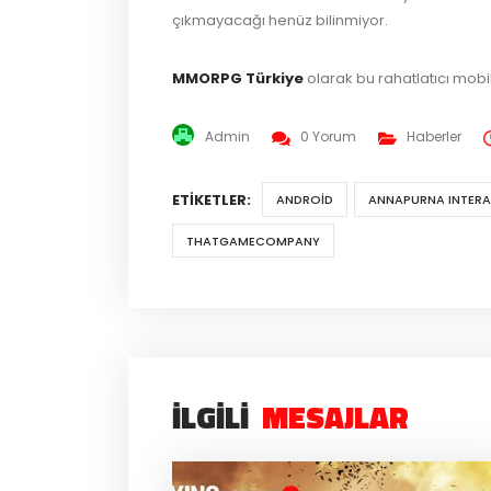
çıkmayacağı henüz bilinmiyor.
MMORPG Türkiye
olarak bu rahatlatıcı mobi
Admin
0 Yorum
Haberler
ETIKETLER:
ANDROID
ANNAPURNA INTERA
THATGAMECOMPANY
İLGILI
MESAJLAR