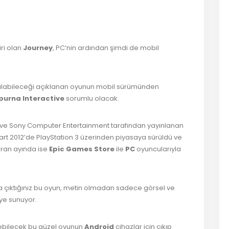
er
ş
iri olan
Journey
, PC’nin ardından şimdi de mobil
laşılabileceği açıklanan oyunun mobil sürümünden
urna Interactive
sorumlu olacak.
en ve Sony Computer Entertainment tarafından yayınlanan
Mart 2012’de PlayStation 3 üzerinden piyasaya sürüldü ve
iran ayında ise
Epic Games Store
ile
PC
oyuncularıyla
una çıktığınız bu oyun, metin olmadan sadece görsel ve
âye sunuyor.
lebilecek bu güzel oyunun
Android
cihazlar için çıkıp