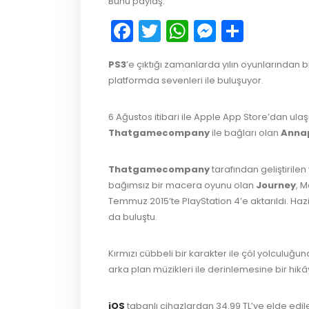
Bunu paylaş:
Facebook
Twitter
WhatsApp
Messeng
Payla
PS3
’e çıktığı zamanlarda yılın oyunlarından b
platformda sevenleri ile buluşuyor.
6 Ağustos itibari ile Apple App Store’dan u
Thatgamecompany
ile bağları olan
Annap
Thatgamecompany
tarafından geliştiril
bağımsız bir macera oyunu olan
Journey
, 
Temmuz 2015’te PlayStation 4’e aktarıldı. Haz
da buluştu.
Kırmızı cübbeli bir karakter ile çöl yolculuğ
arka plan müzikleri ile derinlemesine bir hik
iOS
tabanlı cihazlardan 34.99 TL’ye elde edi