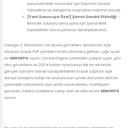
sunuculardaki oyuncular için Ekipman Seviye
Yükseltme ve Geliştirme masrafları indirimli olacak.
[Yeni Sunucuya Özel] Şanslı Sandık Etkinliği
–
Birincilik ödülünü alma şansı için Şanslı Bilet
topladıktan sonra şansınızı deneyebilirsiniz.
Lineage 2: Revolution
, üst düzey görselleri, devasa bir açık
dünyası, büyük PvP içerikleri mobil cihazlara getiren, çığır açan
bir
MMORPG
oyunu. Unreal Engine üzerinden çalışan oyun, göz
alıcı görsellere ve 200’e kadar oyuncunun tek bir ekranda
gerçek zamanlı olarak savaşabildikleri büyük çaplı bir açık
dünya savaşına sahip ve avucunuzun içinde dünyanın dört bir
yanındaki milyonlarla aynı anda oynanabilen, muhteşem
görünen, harika özelliklere sahip olan ve istikrarlı bir
MMORPG
oyunu.
En yeni ve en güncel haberlere en hızlı şekilde ulaşmak için