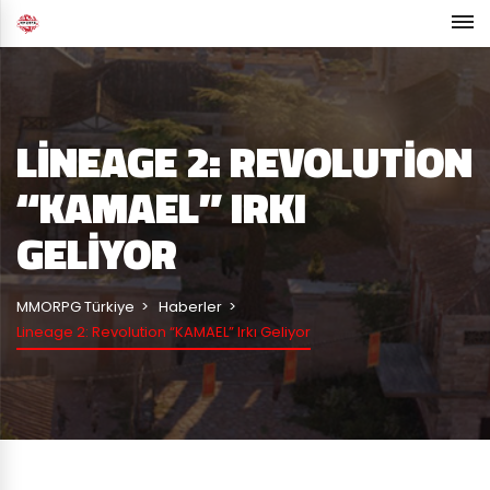
LINEAGE 2: REVOLUTION
“KAMAEL” IRKI
GELIYOR
MMORPG Türkiye
Haberler
Lineage 2: Revolution “KAMAEL” Irkı Geliyor