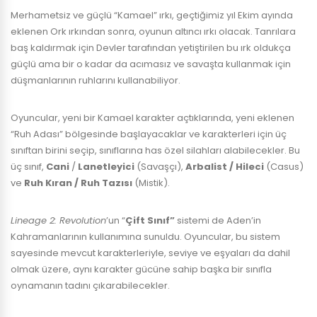
Merhametsiz ve güçlü “Kamael” ırkı, geçtiğimiz yıl Ekim ayında
eklenen Ork ırkından sonra, oyunun altıncı ırkı olacak. Tanrılara
baş kaldırmak için Devler tarafından yetiştirilen bu ırk oldukça
güçlü ama bir o kadar da acımasız ve savaşta kullanmak için
düşmanlarının ruhlarını kullanabiliyor.
Oyuncular, yeni bir Kamael karakter açtıklarında, yeni eklenen
“Ruh Adası” bölgesinde başlayacaklar ve karakterleri için üç
sınıftan birini seçip, sınıflarına has özel silahları alabilecekler. Bu
üç sınıf,
Cani
/
Lanetleyici
(Savaşçı),
Arbalist / Hileci
(Casus)
ve
Ruh Kıran / Ruh Tazısı
(Mistik).
Lineage 2: Revolution
’un “
Çift Sınıf”
sistemi de Aden’in
Kahramanlarının kullanımına sunuldu. Oyuncular, bu sistem
sayesinde mevcut karakterleriyle, seviye ve eşyaları da dahil
olmak üzere, aynı karakter gücüne sahip başka bir sınıfla
oynamanın tadını çıkarabilecekler.