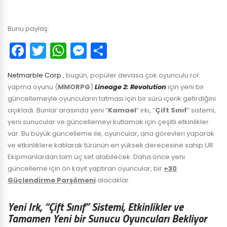
Bunu paylaş:
Facebook
Twitter
WhatsApp
Messenger
Paylaş
Netmarble Corp.
, bugün, popüler devasa çok oyunculu rol
yapma oyunu (
MMORPG
)
Lineage 2: Revolution
için yeni bir
güncellemeyle oyuncuların tatması için bir sürü içerik getirdiğini
açıkladı. Bunlar arasında yeni “
Kamael
” ırkı, “
Çift Sınıf
” sistemi,
yeni sunucular ve güncellemeyi kutlamak için çeşitli etkinlikler
var. Bu büyük güncelleme ile, oyuncular, ana görevleri yaparak
ve etkinliklere katılarak türünün en yüksek derecesine sahip UR
Ekipmanlardan tam üç set alabilecek. Daha önce yeni
güncelleme için ön kayıt yaptıran oyuncular, bir
+30
Güçlendirme Parşömeni
alacaklar.
Yeni Irk, “Çift Sınıf” Sistemi, Etkinlikler ve
Tamamen Yeni bir Sunucu Oyuncuları Bekliyor