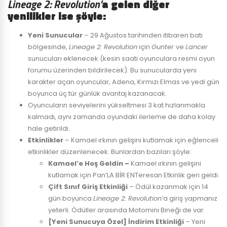
Lineage 2: Revolution’
a gelen diğer
yenilikler ise şöyle:
Yeni Sunucular
– 29 Ağustos tarihinden itibaren batı
bölgesinde,
Lineage 2: Revolution
için
Gunter
ve
Lancer
sunucuları eklenecek (kesin saati oyunculara resmi oyun
forumu üzerinden bildirilecek). Bu sunucularda yeni
karakter açan oyuncular, Adena, Kırmızı Elmas ve yedi gün
boyunca üç tür günlük avantaj kazanacak.
Oyuncuların seviyelerini yükseltmesi 3 kat hızlanmakla
kalmadı, aynı zamanda oyundaki ilerleme de daha kolay
hale getirildi.
Etkinlikler
– Kamael ırkının gelişini kutlamak için eğlenceli
etkinlikler düzenlenecek. Bunlardan bazıları şöyle:
Kamael’e Hoş Geldin –
Kamael ırkının gelişini
kutlamak için Pan’LA BİR ENTeresan Etkinlik geri geldi.
Çift Sınıf Giriş Etkinliği
– Ödül kazanmak için 14
gün boyunca
Lineage 2: Revolution’
a giriş yapmanız
yeterli. Ödüller arasında Motomini Bineği de var.
[Yeni Sunucuya Özel] İndirim Etkinliği
– Yeni