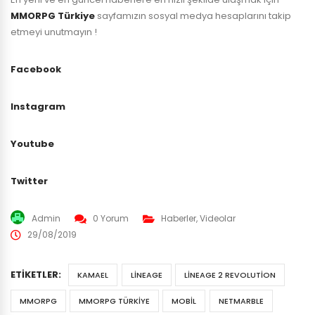
MMORPG Türkiye
sayfamızın sosyal medya hesaplarını takip
etmeyi unutmayın !
Facebook
Instagram
Youtube
Twitter
Admin
0 Yorum
Haberler
,
Videolar
29/08/2019
ETIKETLER:
KAMAEL
LINEAGE
LINEAGE 2 REVOLUTION
MMORPG
MMORPG TÜRKIYE
MOBIL
NETMARBLE