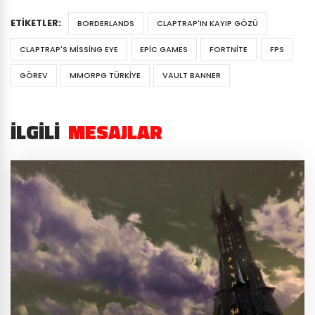
ETIKETLER:
BORDERLANDS
CLAPTRAP'IN KAYIP GÖZÜ
CLAPTRAP'S MISSING EYE
EPIC GAMES
FORTNITE
FPS
GÖREV
MMORPG TÜRKIYE
VAULT BANNER
İLGILI
MESAJLAR