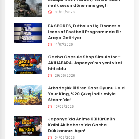
ile ilk sezon dönemine geçti
03/08/2026
EA SPORTS, Futbolun Üç Efsanesini
Icons of Football Programında Bir
Araya Getiriyor
14/07/2026
Gacha Capsule Shop Simulator –
AKIHABARA, Japonya’nın yeni viral
hiti oldu
29/06/2026
Arkadaşlık Bitiren Kaos Oyunu Hold
Your King, %20 Çıkış İndirimiyle
Steam’de!
10/06/2026
Japonya’da Anime Kültürünün
Kalbi Akihabara’da Gacha
Dükkanınızı Açın!
04/06/2026