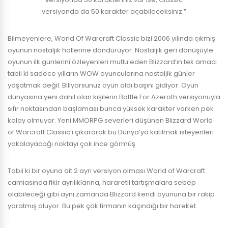
versiyonda da 50 karakter açabileceksiniz.”
Bilmeyenlere, World Of Warcraft Classic bizi 2006 yılında çıkmış
oyunun nostaljik hallerine döndürüyor. Nostaljik geri dönüşüyle
oyunun ilk günlerini özleyenleri mutlu eden Blizzard’ın tek amacı
tabii ki sadece yılların WOW oyuncularına nostaljik günler
yaşatmak değil. Biliyorsunuz oyun aldı başını gidiyor. Oyun
dünyasına yeni dahil olan kişilerin Battle For Azeroth versiyonuyla
sıfır noktasından başlaması bunca yüksek karakter varken pek
kolay olmuyor. Yeni MMORPG severleri düşünen Blizzard World
of Warcraft Classic’i çıkararak bu Dünya’ya katılmak isteyenleri
yakalayacağı noktayı çok ince görmüş.
Tabii ki bir oyuna ait 2 ayrı versiyon olması World of Warcraft
camiasında fikir ayrılıklarına, hararetli tartışmalara sebep
olabileceği gibi aynı zamanda Blizzard kendi oyununa bir rakip
yaratmış oluyor. Bu pek çok firmanın kaçındığı bir hareket.