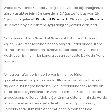
World of Warcraft Classic yaptığı bir duyuru ile öğrendiğimize
göre
karakter isim ön kayıtları
12 Ağustos’ta başlıyor. 26
Ağustos’ta gelecek
World of Warcraft
Classic
için
Blizzard
‘ın ilk defa böyle bir sistem uyguladığı söylentiler arasında.
Aktif oyuncu olarak
World of Warcraft
aboneliği bulunan
kişiler, 12 Ağustos tarihinde hesap başına 3 adet olmak üzere
takma isimlerini önceden rezerve edebilecekler. Yani herkes
klasik oyun isimlerini bir kenara yazsın ve tetikte beklesin. Yarış
başlıyor!
Ayrıca bu hafta içerisinde Server isimleri ve türleri
güncellenecek bilgiler arasında.
Blizzard’ın
üstüne basarak
açıkladığı bir başka nokta ise PVP Server’larında tek tarafa ait
karakterlerin açılmasına izin verecek olması. Kısacası Horde
açacaksanız, o Server’daki diğer tüm karakterlerinizin de Horde
olması gerekecek. Aynı şekilde Alliance açtığınız zaman,
Server’ınızdaki tüm karakterler Alliance olmak zorunda.