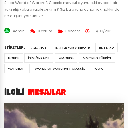
Sizce World of Warcraft Classic mevcut oyunu etkileyecek bir
yükseliş yakalayabilecek mi ? Siz bu oyunu oynamak hakkında
ne düşünüyorsunuz?
Admin
0 Yorum
Haberler
06/08/2019
ETIKETLER:
ALLIANCE
BATTLE FOR AZEROTH
BLIZZARD
HORDE
ISIM ÖNKAYIT
MMORPG
MMORPG TÜRKIYE
WARCRAFT
WORLD OF WARCRAFT CLASSIC
WOW
İLGILI
MESAJLAR