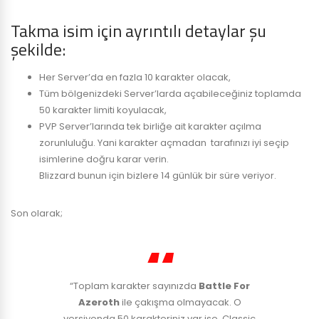
Takma isim için ayrıntılı detaylar şu
şekilde:
Her Server’da en fazla 10 karakter olacak,
Tüm bölgenizdeki Server’larda açabileceğiniz toplamda
50 karakter limiti koyulacak,
PVP Server’larında tek birliğe ait karakter açılma
zorunluluğu. Yani karakter açmadan tarafınızı iyi seçip
isimlerine doğru karar verin.
Blizzard bunun için bizlere 14 günlük bir süre veriyor.
Son olarak;
“Toplam karakter sayınızda
Battle For
Azeroth
ile çakışma olmayacak. O
versiyonda 50 karakteriniz var ise, Classic