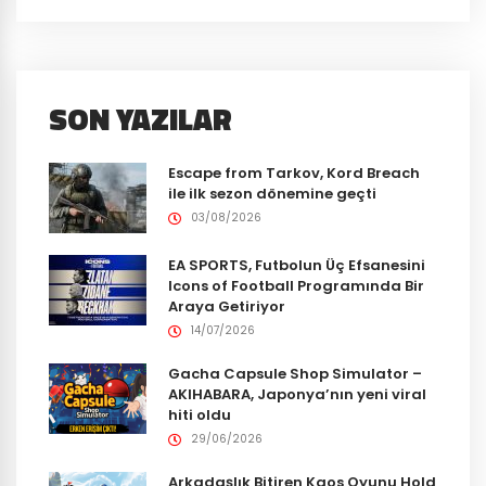
SON YAZILAR
Escape from Tarkov, Kord Breach
ile ilk sezon dönemine geçti
03/08/2026
EA SPORTS, Futbolun Üç Efsanesini
Icons of Football Programında Bir
Araya Getiriyor
14/07/2026
Gacha Capsule Shop Simulator –
AKIHABARA, Japonya’nın yeni viral
hiti oldu
29/06/2026
Arkadaşlık Bitiren Kaos Oyunu Hold