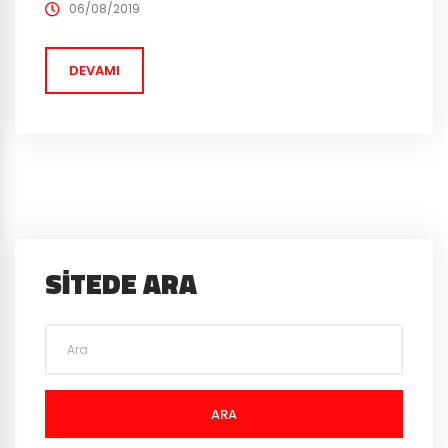
olarak World of Warcraft aboneliği bulunan kişiler, 12
06/08/2019
Ağustos tarihinde hesap başına 3 adet olmak üzere
takma isimlerini...
DEVAMI
SITEDE ARA
ARA