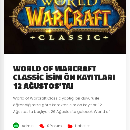
WORLD OF WARCRAFT
CLASSIC İSIM ÖN KAYITLARI
12 AĞUSTOS’TA!
World of Warcraft Classic yaptığı bir duyuru ile
öğrendiğimize göre karakter isim ön kayıtları 12
Ağustos’ta başlıyor. 26 Ağustos’ta gelecek World of
Warcraft Classic için Blizzard ‘ın ilk defa böyle bir
sistem uyguladığı söylentiler arasında. Aktif oyuncu
Admin
0 Yorum
Haberler