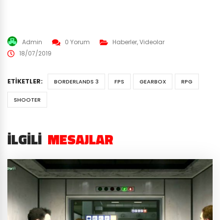
Admin
0 Yorum
Haberler
,
Videolar
18/07/2019
ETIKETLER:
BORDERLANDS 3
FPS
GEARBOX
RPG
SHOOTER
İLGILI
MESAJLAR