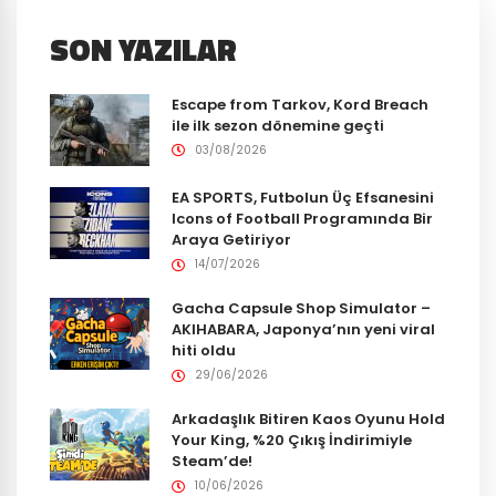
SON YAZILAR
Escape from Tarkov, Kord Breach
ile ilk sezon dönemine geçti
03/08/2026
EA SPORTS, Futbolun Üç Efsanesini
Icons of Football Programında Bir
Araya Getiriyor
14/07/2026
Gacha Capsule Shop Simulator –
AKIHABARA, Japonya’nın yeni viral
hiti oldu
29/06/2026
Arkadaşlık Bitiren Kaos Oyunu Hold
Your King, %20 Çıkış İndirimiyle
Steam’de!
10/06/2026