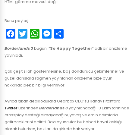
HTML gömme mevcut değil.
Bunu paylaş:
Facebook
Twitter
WhatsApp
Messenger
Paylaş
Borderlands 3
bugün “
So Happy Together
” adlı bir önizleme
yayınladı.
Çok çeşit silah göstermesine, baş döndürücü çekimlerine! ve
güzel danslara rağmen yayınlanan önizleme bize oyun
hakkında pek bir bilgi vermiyor.
Ayrıca çıkan dedikodulara Gearbox CEO’su Randy Pitchford
Twitter
üzerinden
Borderlands 3
yayınlanacağı 13 Ekim tarihinde
crossplay desteği olmayacağını, yavaş ve emin adımlarla
getireceklerini belirtti. Bazı oyuncular bu haberi hayal kırıklığı
olarak bulurken, bazıları da şirkete hak veriyor.