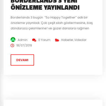
BORDERLANDS 3 YENI
ÖNIZLEME YAYINLANDI
Borderlands 3 bugün “So Happy Together” adlı bir
önizleme yayınladı. Çok çeşit silah göstermesine, baş
döndürücü çekimlerine! ve güzel danslara rağmen
yayınlanan önizleme bize oyun hakkında pek bir bilgi
vermiyor. Ayrıca çıkan dedikodulara Gearbox CEO’su
Admin
0 Yorum
Haberler
,
Videolar
Randy Pitchford Twitter üzerinden Borderlands 3
18/07/2019
yayınlanacağı 13 Ekim tarihinde crossplay desteği
olmayacağını, yavaş ve emin adımlarla getireceklerini
DEVAMI
belirtti. Bazı...