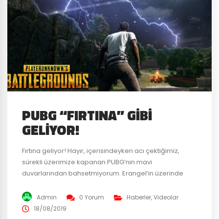
PUBG “FIRTINA” GIBI
GELIYOR!
Fırtına geliyor! Hayır, içerisindeyken acı çektiğimiz,
sürekli üzerimize kapanan PUBG‘nin mavi
duvarlarından bahsetmiyorum. Erangel‘in üzerinde
çakan gerçek şimşeklerden bahsediyorum. Battle
Royale – Shooter oyunu PUBG’nin test server’larına
Admin
0 Yorum
Haberler
,
Videolar
gelen güncelleme ile Erangel’in üzerinde kara bulutlar
18/08/2019
dolaşacak gibi gözüküyor. Bunun yanı sıra “Oyun