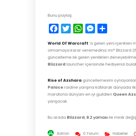
Bunu paylaş:
Facebook
Twitter
WhatsApp
Messeng
Payla
World Of Warcraft
‘a gelen yeni içerikler
olmamaya karar veremediniz mi? Blizzard 25 
güncelleme ile gelen yenilikleri deneyebilmel
Blizzard
launcher içerisinde hediyenizi bulabi
Rise of Azshara
güncellemesini oynayanlar 
Palace
raidine yarışına katılarak dünyada ilk 
maratona dünyanı en iyi guildleri
Queen Az
yarışacak.
Bu arada
Blizzard
,
8.2 yaması
ile minik deği
Admin
0 Yorum
Haberler