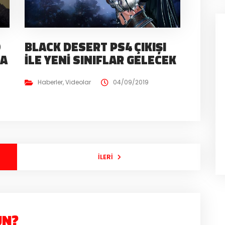
O
BLACK DESERT PS4 ÇIKIŞI
NA
İLE YENI SINIFLAR GELECEK
Haberler
,
Videolar
04/09/2019
İLERI
UN?