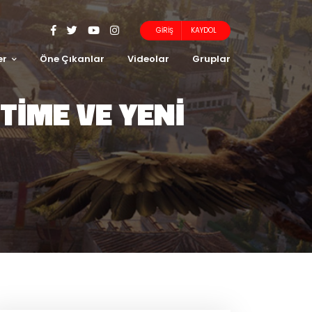
GIRIŞ
KAYDOL
er
Öne Çıkanlar
Videolar
Gruplar
IME VE YENI