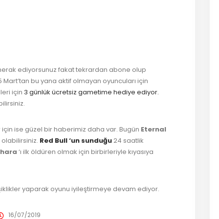
er
ş
i merak ediyorsunuz fakat tekrardan abone olup
Mart’tan bu yana aktif olmayan oyuncuları için
eri için
3 günlük ücretsiz gametime hediye ediyor.
lirsiniz.
için ise güzel bir haberimiz daha var. Bugün
Eternal
olabilirsiniz.
Red Bull ‘un sunduğu
24 saatlik
shara
‘ı ilk öldüren olmak için birbirleriyle kıyasıya
şiklikler yaparak oyunu iyileştirmeye devam ediyor.
16/07/2019