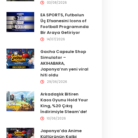
03/08/2026
EA SPORTS, Futbolun
Üç Efsanesini Icons of
Football Programında
Bir Araya Getiriyor
14/07/2026
Gacha Capsule Shop
Simulator –
AKIHABARA,
Japonya’nın yeni viral
hiti oldu
29/06/2026
Arkadaşlık Bitiren
Kaos Oyunu Hold Your
King, %20 Çıkış
İndirimiyle Steam’de!
10/06/2026
Japonya’da Anime
Kültürünün Kalbi