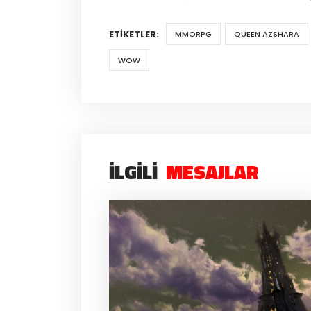
ETIKETLER:
MMORPG
QUEEN AZSHARA
WOW
İLGILI
MESAJLAR