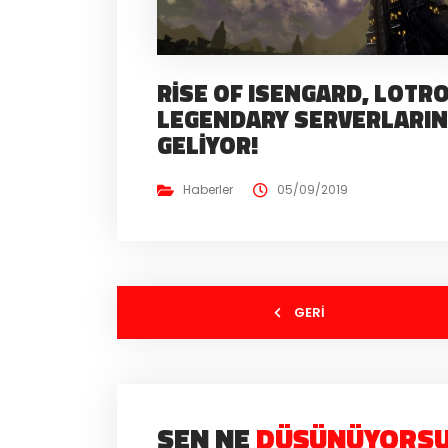
RISE OF ISENGARD, LOTR
LEGENDARY SERVERLARI
GELIYOR!
Haberler
05/09/2019
GERI
SEN NE
DÜŞÜNÜYORS