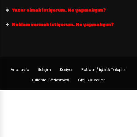
Yazar olmak istiyorum. Ne yapmalıyım?
Reklam vermek istiyorum. Ne yapmalıyım?
Anasayfa
İletişim
Kariyer
Reklam / İşbirlik Talepleri
Kullanıcı Sözleşmesi
Gizlilik Kuralları