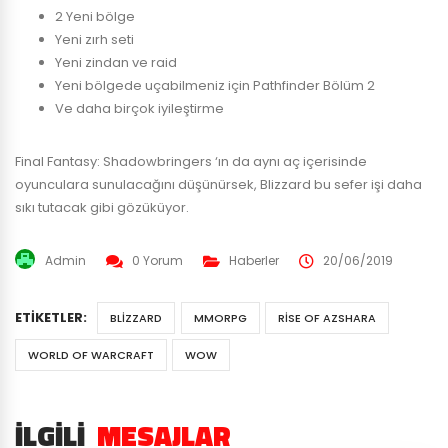
2 Yeni bölge
Yeni zırh seti
Yeni zindan ve raid
Yeni bölgede uçabilmeniz için Pathfinder Bölüm 2
Ve daha birçok iyileştirme
Final Fantasy: Shadowbringers ‘ın da aynı aç içerisinde
oyunculara sunulacağını düşünürsek, Blizzard bu sefer işi daha
sıkı tutacak gibi gözüküyor.
Admin
0 Yorum
Haberler
20/06/2019
ETIKETLER:
BLIZZARD
MMORPG
RISE OF AZSHARA
WORLD OF WARCRAFT
WOW
İLGILI
MESAJLAR