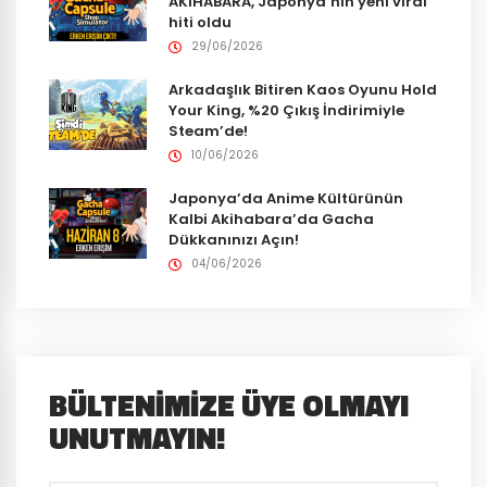
AKIHABARA, Japonya’nın yeni viral
hiti oldu
29/06/2026
Arkadaşlık Bitiren Kaos Oyunu Hold
Your King, %20 Çıkış İndirimiyle
Steam’de!
10/06/2026
Japonya’da Anime Kültürünün
Kalbi Akihabara’da Gacha
Dükkanınızı Açın!
04/06/2026
BÜLTENIMIZE ÜYE OLMAYI
UNUTMAYIN!