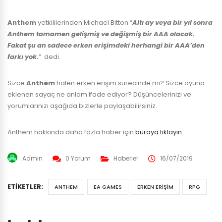
Anthem
yetkililerinden Michael Bitton “
Altı ay veya bir yıl sonra
Anthem tamamen gelişmiş ve değişmiş bir AAA olacak.
Fakat şu an sadece erken erişimdeki herhangi bir AAA’den
farkı yok.
” dedi.
Sizce
Anthem
halen erken erişim sürecinde mi? Sizce oyuna
eklenen sayaç ne anlam ifade ediyor? Düşüncelerinizi ve
yorumlarınızı aşağıda bizlerle paylaşabilirsiniz.
Anthem hakkında daha fazla haber için
buraya tıklayın.
Admin
0 Yorum
Haberler
16/07/2019
ETIKETLER:
ANTHEM
EA GAMES
ERKEN ERIŞIM
RPG