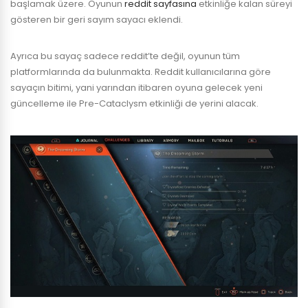
başlamak üzere. Oyunun
reddit sayfasına
etkinliğe kalan süreyi
gösteren bir geri sayım sayacı eklendi.
Ayrıca bu sayaç sadece reddit’te değil, oyunun tüm
platformlarında da bulunmakta. Reddit kullanıcılarına göre
sayaçın bitimi, yani yarından itibaren oyuna gelecek yeni
güncelleme ile Pre-Cataclysm etkinliği de yerini alacak.