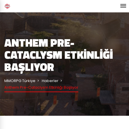
ANTHEM PRE-
CATACLYSM ETKINLIĞI
BAŞLIYOR
MMORPG Türkiye
Haberler
Anthem Pre-Cataclysm Etkinliği Başlıyor