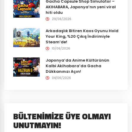
Gacha Capsule Shop Simulator –
AKIHABARA, Japonya’nın yeni viral
hiti oldu
29/06/2026
Arkadaşlık Bitiren Kaos Oyunu Hold
Your King, %20 Çıkış İndirimiyle
Steam’de!
10/06/2026
Japonya’da Anime Kültürünün
Kalbi Akihabara’da Gacha
Dükkanınızı Açın!
04/06/2026
BÜLTENIMIZE ÜYE OLMAYI
UNUTMAYIN!