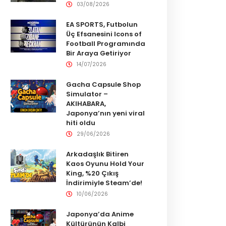
03/08/2026
EA SPORTS, Futbolun
Üç Efsanesini Icons of
Football Programında
Bir Araya Getiriyor
14/07/2026
Gacha Capsule Shop
Simulator –
AKIHABARA,
Japonya’nın yeni viral
hiti oldu
29/06/2026
Arkadaşlık Bitiren
Kaos Oyunu Hold Your
King, %20 Çıkış
İndirimiyle Steam’de!
10/06/2026
Japonya’da Anime
Kültürünün Kalbi