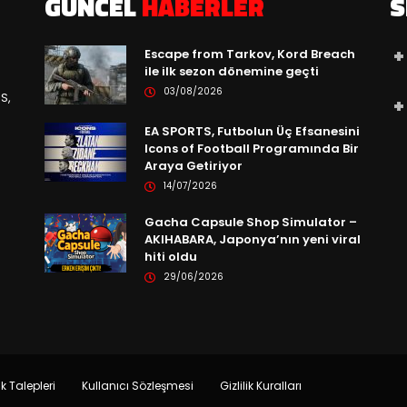
GÜNCEL
HABERLER
S
Escape from Tarkov, Kord Breach
ile ilk sezon dönemine geçti
03/08/2026
S,
EA SPORTS, Futbolun Üç Efsanesini
Icons of Football Programında Bir
Araya Getiriyor
14/07/2026
Gacha Capsule Shop Simulator –
AKIHABARA, Japonya’nın yeni viral
hiti oldu
29/06/2026
ik Talepleri
Kullanıcı Sözleşmesi
Gizlilik Kuralları