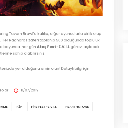
ring Tavern Brawl’a katılıp, diğer oyuncularla birlik olup
 Her Ragnaros zaferi toplanıp 500 olduğunda topluluk
afta boyunca her gün
Ateş Fest-E.V.I.L
görevi açılacak.
erine sahip olabilirsiniz.
tenizde yer olduğuna emin olun! Detaylı bilgi için
eolar
11/07/2019
GAME
F2P
FIRE FEST-E.V.I.L
HEARTHSTONE