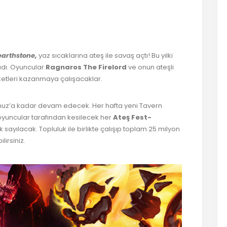
er
ş
arthstone,
yaz sıcaklarına ateş ile savaş açtı! Bu yılki
ladı. Oyuncular
Ragnaros The Firelord
ve onun ateşli
aketleri kazanmaya çalışacaklar.
emmuz’a kadar devam edecek. Her hafta yeni Tavern
oyuncular tarafından kesilecek her
Ateş Fest-
yılacak. Topluluk ile birlikte çalışıp toplam 25 milyon
irsiniz.