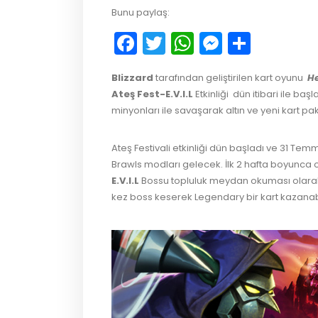
Bunu paylaş:
Facebook
Twitter
WhatsApp
Messeng
Payla
Blizzard
tarafından geliştirilen kart oyunu
He
Ateş Fest-E.V.I.L
Etkinliği dün itibari ile baş
minyonları ile savaşarak altın ve yeni kart p
Ateş Festivali etkinliği dün başladı ve 31 T
Brawls modları gelecek. İlk 2 hafta boyunca 
E.V.I.L
Bossu topluluk meydan okuması olarak sa
kez boss keserek Legendary bir kart kazanabil