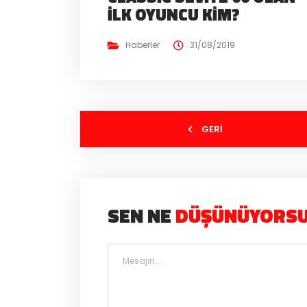
İLK OYUNCU KIM?
Haberler
31/08/2019
GERI
SEN NE
DÜŞÜNÜYORS