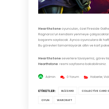
Hearthstone
oyuncuları, özel Fireside Gathe
Ragnaros’un kendisini yenmeye çalışacaklar.
başarımı sayılacak. Ayrıca oyunculara ilk h
Bu görevleri tamamlayarak altın ve kart paketl
Hearthstone
severlere tavsiyemiz, görev lis
Hearthstone
resmi sayfasına bakabilirsiniz.
Admin
0 Yorum
Haberler
,
Vid
ETIKETLER:
BLIZZARD
COLLECTIVE CARD 
OYUN
WARCRAFT