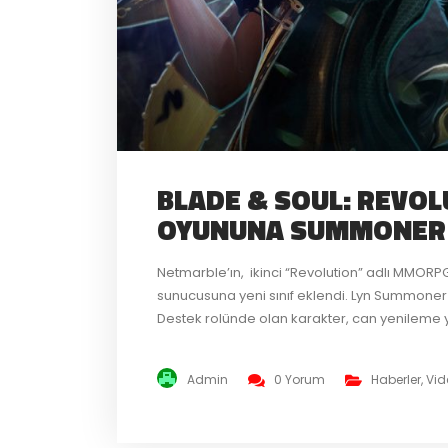
BLADE & SOUL: REVO
OYUNUNA SUMMONER SI
Netmarble’ın, ikinci “Revolution” adlı MMORP
sunucusuna yeni sınıf eklendi. Lyn Summoner i
Destek rolünde olan karakter, can yenileme 
sahip olup, ortaya çıkardığı kedisi ile saldır
Mart ayından bu yana...
Admin
0 Yorum
Haberler
,
Vid