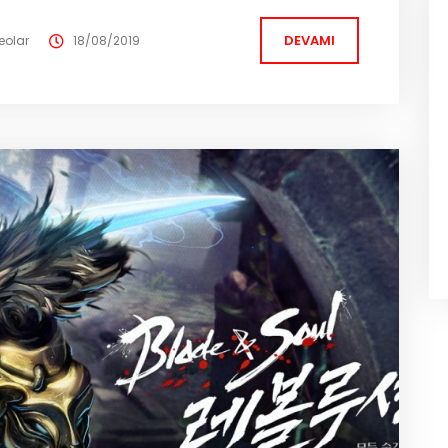
1500 saatlik bir içerik sunacaklarını planladıklarını da...
DEVAMI
eolar
18/08/2019