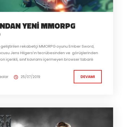
INDAN YENI MMORPG
D
n geliştirilen rekabetçi MMORPG oyunu Ember Sword,
uncusu Jens Hilgers’ın tecrübesinden ve görüşlerinden
n içerikli, sınıf kavramı içermeyen browser tabanlı
lar veya diğer oyuncular ile savaşabileceğiniz yada
erli...
DEVAMI
eolar
25/07/2019