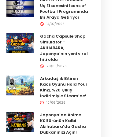
Üç Efsanesini Icons of
Football Programında
Bir Araya Getiriyor
14/07/2026
Gacha Capsule Shop
Simulator –
AKIHABARA,
Japonya’nın yeni viral
hiti oldu
29/06/2026
Arkadaşlık Bitiren
Kaos Oyunu Hold Your
King, %20 Çıkış
İndirimiyle Steam’de!
10/06/2026
Japonya’da Anime
Kültürünün Kalbi
Akihabara’da Gacha
Dükkanınızı Açın!