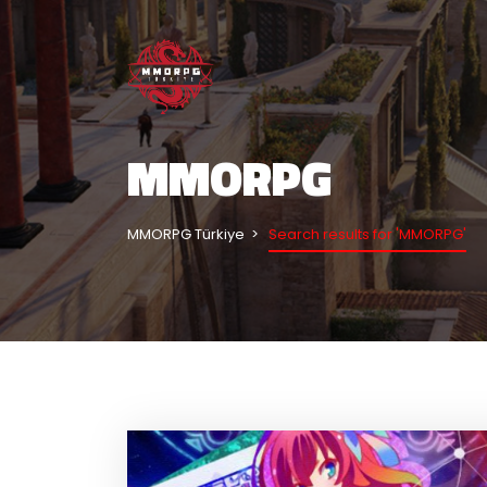
MMORPG
MMORPG Türkiye
Search results for 'MMORPG'