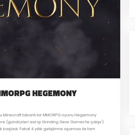
 MMORPG HEGEMONY
 oyunu Minecraft tabanlı bir MMORPG oyunu Hegemony
re (gündüzleri asıl işi Grinding Gear Games’te çalışır)
başladı. Fakat 4 yıllık geliştirme aşaması ile tam