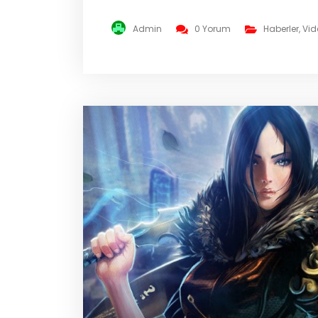
anlamıyla bir MMO‘ya dönüştü. Çıkış itibari ile 
Admin
0 Yorum
Haberler
,
Vid