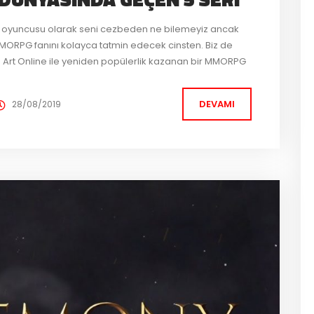
G oyuncusu olarak seni cezbeden ne bilemeyiz ancak
 MMORPG fanını kolayca tatmin edecek cinsten. Biz de
Art Online ile yeniden popülerlik kazanan bir MMORPG
tan animeler arasından mutlaka izlenmesi gereken beş
DEVAMI
28/08/2019