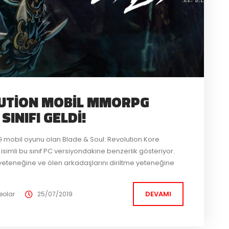
LUTION MOBIL MMORPG
NIFI GELDI!
G mobil oyunu olan Blade & Soul: Revolution Kore
simli bu sınıf PC versiyondakine benzerlik gösteriyor.
yeteneğine ve ölen arkadaşlarını diriltme yeteneğine
ı moduna da geçebiliyor. Geliştirici Netmarble tarafından
DEVAMI
eolar
25/07/2019