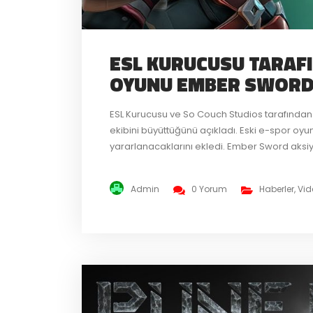
ESL KURUCUSU TARAF
OYUNU EMBER SWOR
ESL Kurucusu ve So Couch Studios tarafında
ekibini büyüttüğünü açıkladı. Eski e-spor oy
yararlanacaklarını ekledi. Ember Sword aksiyo
ücretsiz bir MMORPG oyunu. Canavarlar, boss
dünyayı keşfedip silah ve zırh üretmek için değ
Admin
0 Yorum
Haberler
,
Vid