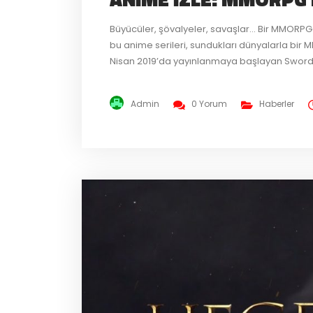
Büyücüler, şövalyeler, savaşlar… Bir MMORP
bu anime serileri, sundukları dünyalarla bir
Nisan 2019’da yayınlanmaya başlayan Sword 
dünyasında kapana kısılmış oyuncuları anla
tanesini seçtik! Yeni bir seriye...
Admin
0 Yorum
Haberler