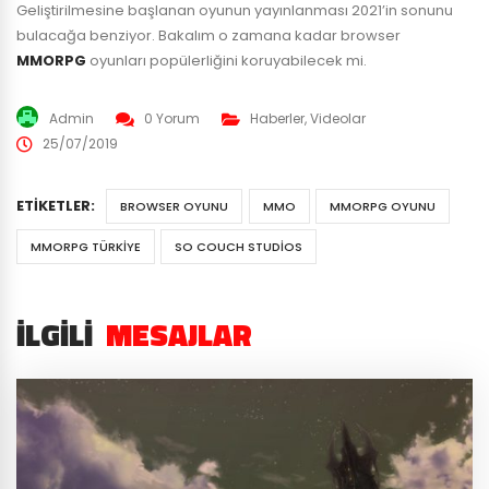
Geliştirilmesine başlanan oyunun yayınlanması 2021’in sonunu
bulacağa benziyor. Bakalım o zamana kadar browser
MMORPG
oyunları popülerliğini koruyabilecek mi.
Admin
0 Yorum
Haberler
,
Videolar
25/07/2019
ETIKETLER:
BROWSER OYUNU
MMO
MMORPG OYUNU
MMORPG TÜRKIYE
SO COUCH STUDIOS
İLGILI
MESAJLAR