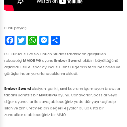
Bunu paylaş:
Facebook
Twitter
WhatsApp
Messenger
Paylaş
ESL Kurucusu ve So Couch Studios tarafından geliştirilen
rekabetçi
MMORPG
oyunu
Ember Sword
, ekibini büyüttüğünü
açıkladı. Eski e-spor oyuncusu Jens Hilgers’ın tecrübesinden ve
görüşlerinden yararlanacaklarını ekledi.
Ember Sword
aksiyon içerikli, sınıf kavramı içermeyen browser
tabanlı ücretsiz bir
MMORPG
oyunu. Canavarlar, bosslar veya
diğer oyuncular ile savaşabileceğiniz yada dünyayı keşfedip
silah ve zırh üretmek için değerli eşyalar bulup usta bir
zanaatkar olabileceğiniz bir MMO.