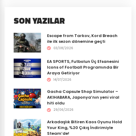
SON YAZILAR
Escape from Tarkov, Kord Breach
ile ilk sezon dönemine geçti
03/08/2026
EA SPORTS, Futbolun Üç Efsanesini
Icons of Football Programında Bir
Araya Getiriyor
14/07/2026
Gacha Capsule Shop Simulator –
AKIHABARA, Japonya’nın yeni viral
hiti oldu
29/06/2026
Arkadaşlık Bitiren Kaos Oyunu Hold
Your King, %20 Çıkış İndirimiyle
Steam’de!