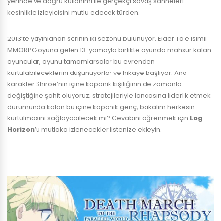
yerinde ve doğru kullanımı ile gerçekçi savaş sahneleri
kesinlikle izleyicisini mutlu edecek türden.
2013’te yayınlanan serinin iki sezonu bulunuyor. Elder Tale isimli
MMORPG oyuna gelen 13. yamayla birlikte oyunda mahsur kalan
oyuncular, oyunu tamamlarsalar bu evrenden
kurtulabileceklerini düşünüyorlar ve hikaye başlıyor. Ana
karakter Shiroe’nin içine kapanık kişiliğinin de zamanla
değiştiğine şahit oluyoruz; stratejileriyle loncasına liderlik etmek
durumunda kalan bu içine kapanık genç, bakalım herkesin
kurtulmasını sağlayabilecek mi? Cevabını öğrenmek için
Log
Horizon
’u mutlaka izlenecekler listenize ekleyin.