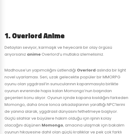
1. Overlord Anime
Detayları seviyor, karmaşık ve heyecanlı bir olay örgüsü
arıyorsanız
anime
Overlord’u mutlaka izlemelisiniz.
Madhouse’un yapımcılığını üstlendiği
Overlord
aslında bir light
novel uyarlaması. Seri, uzak gelecekte popüler bir MMORPG
oyunu olan yggdrasil’in sunucularının kapanmasıyla birlikte
oyunun evreninde hapis kalan Momongo’nun başından
geçenleri konu alıyor. Oyunun içinde kapana kısıldığını farkeden
Momongo, daha önce lonca arkadaşlarının yarattığı NPC’lerini
de yanına alarak, yggdrasil dünyasını fethetmeye başlıyor.
Güçlü silahlar ve büyülere hakim olduğu için işinin kolay
olacağını düşünen
Momongo
, amacına ulaşmak için bakalım
oyunun hikayesine dahil olan güçlü krallıklar ve pek çok farklı