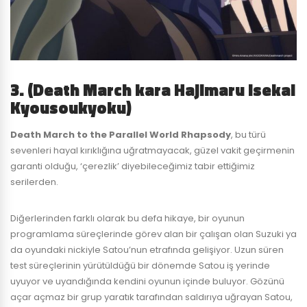
3. (Death March kara Hajimaru Isekai
Kyousoukyoku)
Death March to the Parallel World Rhapsody
, bu türü
sevenleri hayal kırıklığına uğratmayacak, güzel vakit geçirmenin
garanti olduğu, ‘çerezlik’ diyebileceğimiz tabir ettiğimiz
serilerden.
Diğerlerinden farklı olarak bu defa hikaye, bir oyunun
programlama süreçlerinde görev alan bir çalışan olan Suzuki ya
da oyundaki nickiyle Satou’nun etrafında gelişiyor. Uzun süren
test süreçlerinin yürütüldüğü bir dönemde Satou iş yerinde
uyuyor ve uyandığında kendini oyunun içinde buluyor. Gözünü
açar açmaz bir grup yaratık tarafından saldırıya uğrayan Satou,