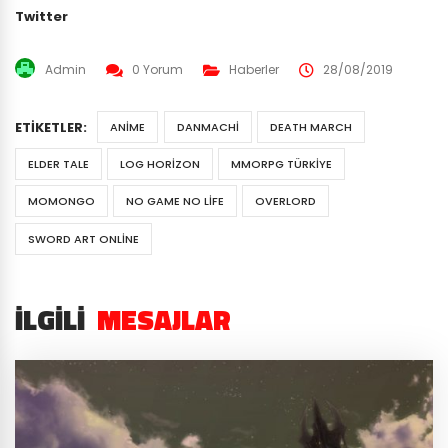
Twitter
Admin
0 Yorum
Haberler
28/08/2019
ETIKETLER:
ANIME
DANMACHI
DEATH MARCH
ELDER TALE
LOG HORIZON
MMORPG TÜRKIYE
MOMONGO
NO GAME NO LIFE
OVERLORD
SWORD ART ONLINE
İLGILI
MESAJLAR