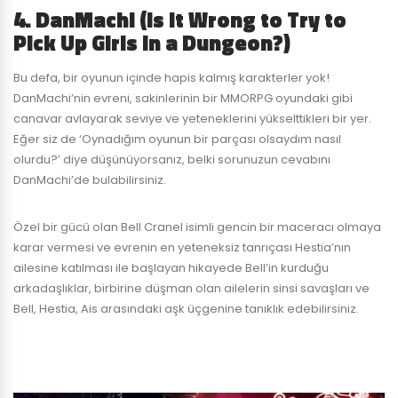
4. DanMachi (Is It Wrong to Try to
Pick Up Girls in a Dungeon?)
Bu defa, bir oyunun içinde hapis kalmış karakterler yok!
DanMachi’nin evreni, sakinlerinin bir MMORPG oyundaki gibi
canavar avlayarak seviye ve yeteneklerini yükselttikleri bir yer.
Eğer siz de ‘Oynadığım oyunun bir parçası olsaydım nasıl
olurdu?’ diye düşünüyorsanız, belki sorunuzun cevabını
DanMachi’de bulabilirsiniz.
Özel bir gücü olan Bell Cranel isimli gencin bir maceracı olmaya
karar vermesi ve evrenin en yeteneksiz tanrıçası Hestia’nın
ailesine katılması ile başlayan hikayede Bell’in kurduğu
arkadaşlıklar, birbirine düşman olan ailelerin sinsi savaşları ve
Bell, Hestia, Ais arasındaki aşk üçgenine tanıklık edebilirsiniz.