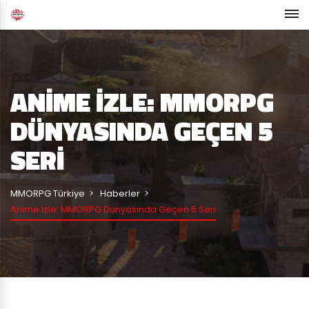
ANIME İZLE: MMORPG
DÜNYASINDA GEÇEN 5
SERI
MMORPG Türkiye
Haberler
Anime İzle: MMORPG Dünyasında Geçen 5 Seri