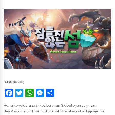
Bunu paylaş:
Facebook
Twitter
WhatsApp
Messenger
Paylaş
Hong Kong’da ana şirketi bulunan Global oyun yayıncısı
JoyMeca
’nın ön kayıtta olan
mobil fantezi strateji oyunu