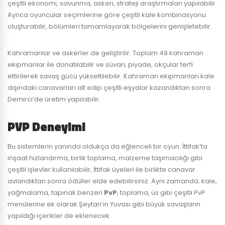
çeşitli ekonomi, savunma, askeri, strateji araştırmaları yapılabilir.
Ayrıca oyuncular seçimlerine göre çeşitli kale kombinasyonu
oluşturabilir, bölümleri tamamlayarak bölgelerini genişletebilir.
Kahramanlar ve askerler de geliştirilir. Toplam 49 kahraman
ekipmanlar ile donatılabilir ve süvari, piyade, okçular terfi
ettirilerek savaş gücü yükseltilebilir. Kahraman ekipmanları kale
dışındaki canavarları alt edip çeşitli eşyalar kazandıktan sonra
Demirci’de üretim yapılabilir.
PVP Deneyimi
Bu sistemlerin yanında oldukça da eğlenceli bir oyun. İttifak’ta
inşaat hızlandırma, birlik toplama, malzeme taşımacılığı gibi
çeşitli işlevler kullanılabilir, İttifak üyeleri ile birlikte canavar
avlandıktan sonra ödüller elde edebilirsiniz. Aynı zamanda; kale,
yağmalama, tapınak benzeri
PvP
, toplama, üs gibi çeşitli PvP
menülerine ek olarak Şeytan’ın Yuvası gibi büyük savaşların
yapıldığı içerikler de eklenecek.