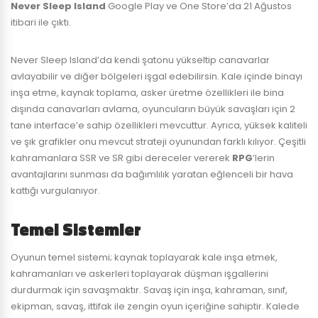
Never Sleep Island
Google Play ve One Store’da 21 Ağustos
itibari ile çıktı.
Never Sleep Island’da kendi şatonu yükseltip canavarlar
avlayabilir ve diğer bölgeleri işgal edebilirsin. Kale içinde binayı
inşa etme, kaynak toplama, asker üretme özellikleri ile bina
dışında canavarları avlama, oyuncuların büyük savaşları için 2
tane interface’e sahip özellikleri mevcuttur. Ayrıca, yüksek kaliteli
ve şık grafikler onu mevcut strateji oyunundan farklı kılıyor. Çeşitli
kahramanlara SSR ve SR gibi dereceler vererek
RPG
‘lerin
avantajlarını sunması da bağımlılık yaratan eğlenceli bir hava
kattığı vurgulanıyor.
Temel Sistemler
Oyunun temel sistemi; kaynak toplayarak kale inşa etmek,
kahramanları ve askerleri toplayarak düşman işgallerini
durdurmak için savaşmaktır. Savaş için inşa, kahraman, sınıf,
ekipman, savaş, ittifak ile zengin oyun içeriğine sahiptir. Kalede