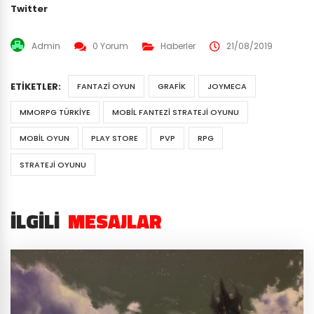
Twitter
Admin
0 Yorum
Haberler
21/08/2019
ETIKETLER:
FANTAZI OYUN
GRAFIK
JOYMECA
MMORPG TÜRKIYE
MOBIL FANTEZI STRATEJI OYUNU
MOBIL OYUN
PLAY STORE
PVP
RPG
STRATEJI OYUNU
İLGILI
MESAJLAR