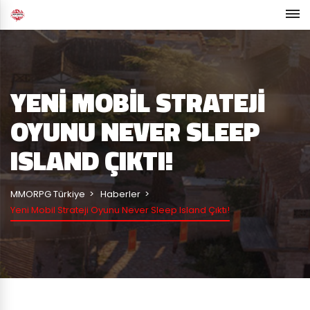
YENI MOBIL STRATEJI
OYUNU NEVER SLEEP
ISLAND ÇIKTI!
MMORPG Türkiye
Haberler
Yeni Mobil Strateji Oyunu Never Sleep Island Çıktı!