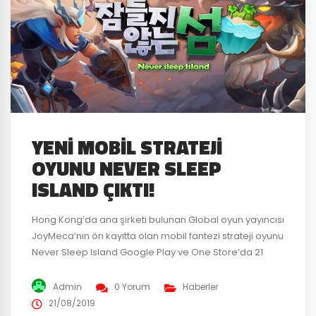
YENI MOBIL STRATEJI
OYUNU NEVER SLEEP
ISLAND ÇIKTI!
Hong Kong’da ana şirketi bulunan Global oyun yayıncısı
JoyMeca’nın ön kayıtta olan mobil fantezi strateji oyunu
Never Sleep Island Google Play ve One Store’da 21
Ağustos itibari ile çıktı. Never Sleep Island’da kendi
şatonu yükseltip canavarlar avlayabilir ve diğer
Admin
0 Yorum
Haberler
bölgeleri işgal edebilirsin. Kale içinde binayı inşa etme,
21/08/2019