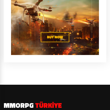
MMORPG
TÜRKIYE