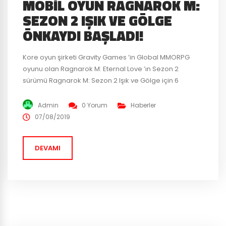
MOBIL OYUN RAGNAROK M:
SEZON 2 IŞIK VE GÖLGE
ÖNKAYDI BAŞLADI!
Kore oyun şirketi Gravity Games ’in Global MMORPG
oyunu olan Ragnarok M: Eternal Love ’ın Sezon 2
sürümü Ragnarok M: Sezon 2 Işık ve Gölge için 6
Ağustos’ta ön kayıt başladı. Tarih için 27 Ağustos’un
belirlendiği Ragnarok M: Sezon 2 Işık ve Gölge
Admin
0 Yorum
Haberler
güncellemesi ile çeşitli içerikler hazırlandığı duyuruldu.
07/08/2019
Ragnarok M: Eternal Love ’ın açılışından...
DEVAMI