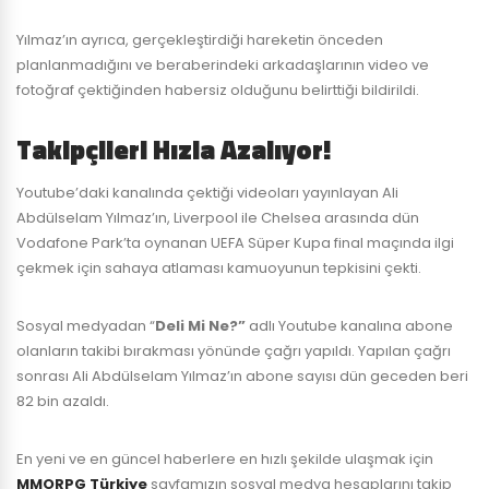
Yılmaz’ın ayrıca, gerçekleştirdiği hareketin önceden
planlanmadığını ve beraberindeki arkadaşlarının video ve
fotoğraf çektiğinden habersiz olduğunu belirttiği bildirildi.
Takipçileri Hızla Azalıyor!
Youtube’daki kanalında çektiği videoları yayınlayan Ali
Abdülselam Yılmaz’ın, Liverpool ile Chelsea arasında dün
Vodafone Park’ta oynanan UEFA Süper Kupa final maçında ilgi
çekmek için sahaya atlaması kamuoyunun tepkisini çekti.
Sosyal medyadan “
Deli Mi Ne?”
adlı Youtube kanalına abone
olanların takibi bırakması yönünde çağrı yapıldı. Yapılan çağrı
sonrası Ali Abdülselam Yılmaz’ın abone sayısı dün geceden beri
82 bin azaldı.
En yeni ve en güncel haberlere en hızlı şekilde ulaşmak için
MMORPG Türkiye
sayfamızın sosyal medya hesaplarını takip