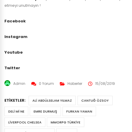
etmeyi unutmayın !
Facebook
Instagram
Youtube
Twitter
Admin
0 Yorum
Haberler
15/08/2019
ETIKETLER:
ALI ABDÜLSELAM YILMAZ
CANTUĞ ÖZSOY
DELI MI NE
EMRE DURMUŞ
FURKAN YAMAN
LIVERPOOL CHELSEA
MMORPG TÜRKIYE