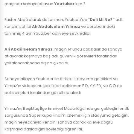
maçında sahaya atlayan
Youtuber
kim ?
Faster Abdü olarak da tanınan, Youtube’da “
Deli Mi Ne?”
adlı
kanalın sahibi
Ali Abdülselam Yılmaz
ve beraberindeki
tanınmış 4 ayrı Youtuber adliyeye sevk edildi.
Ali Abdülselam Yılmaz
, maçın 14’üncü dakikasında sahaya
atlayarak koşmaya başladı, güvenlik görevlileri tarafından
yakalanarak saha dışına çıkarıldı.
Sahaya atlayan Youtuber ile birlikte stadyuma geldikleri ve
Yılmaz’ın videosunu çektikleri belirlenen E.D, Y.Y, F.Y, ve C.Ö de
polis ekipleri tarafından gözaltına alındı.
Yılmaz’ın, Beşiktaş İlçe Emniyet Müdürlüğü’nde gerçekleştirilen ilk
sorgusunda Süper Kupa Finali’ni izlemek için stadyuma geldiğini,
maçın heyecanıyla kendini sahaya atarak kaleye doğru
koşmaya başladığını söylediği öğrenildi.