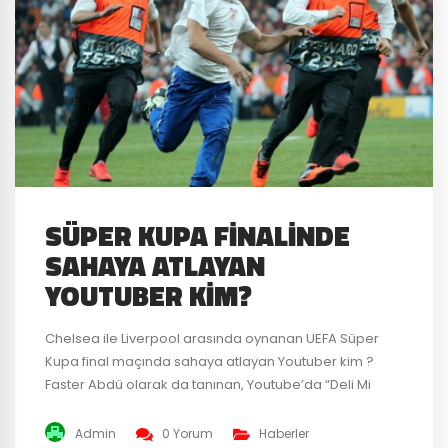
SÜPER KUPA FINALINDE
SAHAYA ATLAYAN
YOUTUBER KIM?
Chelsea ile Liverpool arasında oynanan UEFA Süper
Kupa final maçında sahaya atlayan Youtuber kim ?
Faster Abdü olarak da tanınan, Youtube’da “Deli Mi
Ne?” adlı kanalın sahibi Ali Abdülselam Yılmaz ve
beraberindeki tanınmış 4 ayrı Youtuber adliyeye sevk
Admin
0 Yorum
Haberler