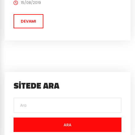
edildi. Ali Abdülselam Yılmaz, maçın 14’üncü
15/08/2019
dakikasında sahaya atlayarak koşmaya başladı,
güvenlik görevlileri tarafından yakalanarak saha dışına
DEVAMI
çıkarıldı....
SITEDE ARA
ARA