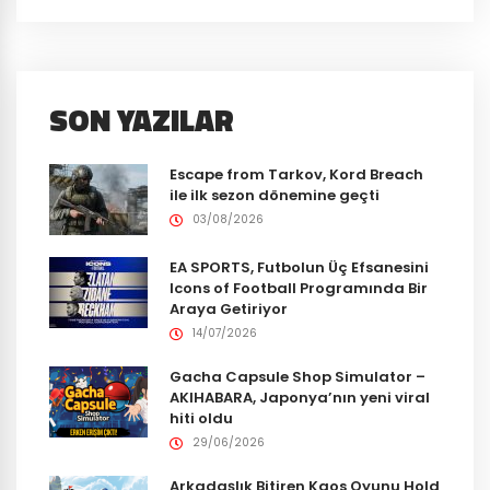
SON YAZILAR
Escape from Tarkov, Kord Breach
ile ilk sezon dönemine geçti
03/08/2026
EA SPORTS, Futbolun Üç Efsanesini
Icons of Football Programında Bir
Araya Getiriyor
14/07/2026
Gacha Capsule Shop Simulator –
AKIHABARA, Japonya’nın yeni viral
hiti oldu
29/06/2026
Arkadaşlık Bitiren Kaos Oyunu Hold