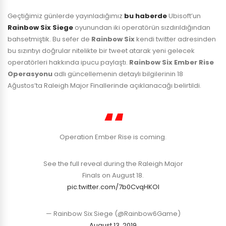
Geçtiğimiz günlerde yayınladığımız
bu haberde
Ubisoft’un
Rainbow Six Siege
oyunundan iki operatörün sızdırıldığından
bahsetmiştik. Bu sefer de
Rainbow Six
kendi twitter adresinden
bu sızıntıyı doğrular nitelikte bir tweet atarak yeni gelecek
operatörleri hakkında ipucu paylaştı.
Rainbow Six
Ember Rise
Operasyonu
adlı güncellemenin detaylı bilgilerinin 18
Ağustos’ta Raleigh Major Finallerinde açıklanacağı belirtildi.
Operation Ember Rise is coming.
See the full reveal during the Raleigh Major
Finals on August 18.
pic.twitter.com/7b0CvqHKOI
— Rainbow Six Siege (@Rainbow6Game)
August 13, 2019