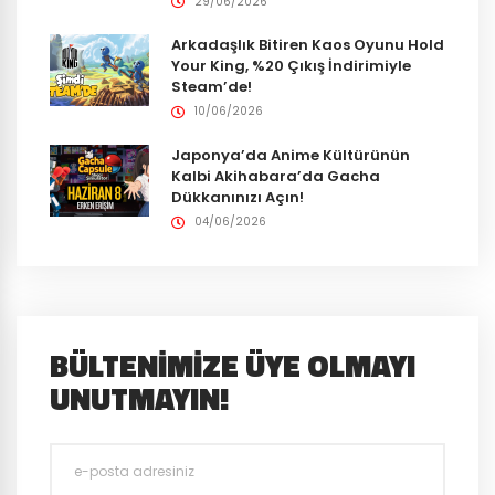
29/06/2026
Arkadaşlık Bitiren Kaos Oyunu Hold
Your King, %20 Çıkış İndirimiyle
Steam’de!
10/06/2026
Japonya’da Anime Kültürünün
Kalbi Akihabara’da Gacha
Dükkanınızı Açın!
04/06/2026
BÜLTENIMIZE ÜYE OLMAYI
UNUTMAYIN!