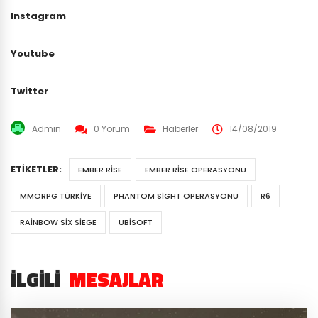
Instagram
Youtube
Twitter
Admin
0 Yorum
Haberler
14/08/2019
ETIKETLER:
EMBER RISE
EMBER RISE OPERASYONU
MMORPG TÜRKIYE
PHANTOM SIGHT OPERASYONU
R6
RAINBOW SIX SIEGE
UBISOFT
İLGILI
MESAJLAR