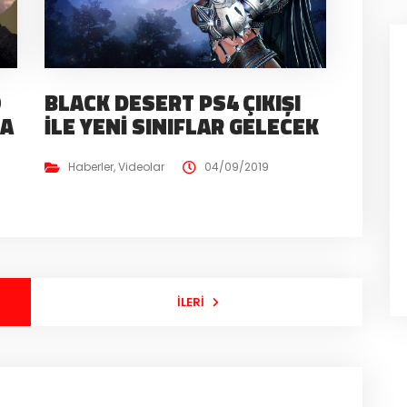
O
BLACK DESERT PS4 ÇIKIŞI
NA
İLE YENI SINIFLAR GELECEK
Haberler
,
Videolar
04/09/2019
İLERI