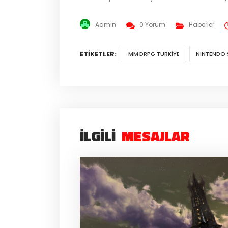
Admin
0 Yorum
Haberler
ETIKETLER:
MMORPG TÜRKIYE
NINTENDO
İLGILI
MESAJLAR