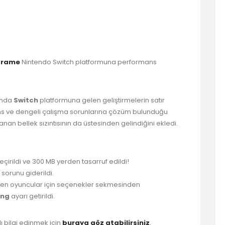
er
ş
frame
Nintendo Switch platformuna performans
ında
Switch
platformuna gelen geliştirmelerin satır
ans ve dengeli çalışma sorunlarına çözüm bulunduğu
an bellek sızıntısının da üstesinden gelindiğini ekledi.
rildi ve 300 MB yerden tasarruf edildi!
sorunu giderildi.
eyen oyuncular için seçenekler sekmesinden
ing
ayarı getirildi.
 bilgi edinmek için
buraya göz atabilirsiniz
.