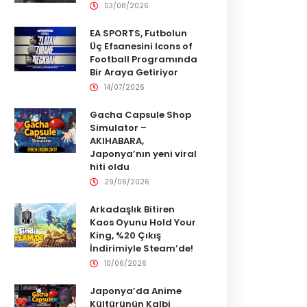
03/08/2026
EA SPORTS, Futbolun
Üç Efsanesini Icons of
Football Programında
Bir Araya Getiriyor
14/07/2026
Gacha Capsule Shop
Simulator –
AKIHABARA,
Japonya’nın yeni viral
hiti oldu
29/06/2026
Arkadaşlık Bitiren
Kaos Oyunu Hold Your
King, %20 Çıkış
İndirimiyle Steam’de!
10/06/2026
Japonya’da Anime
Kültürünün Kalbi