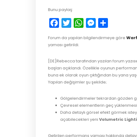
Bunu paylaş:
Facebook
Twitter
WhatsApp
Messeng
Payla
Forum da yapılan bilgilendirmeye göre
War
yaması getirildi.
[DE]Rebecca tarafından yazılan forum yazıs
başları açıklandı. Özellikle oyunun perform
buna ek olarak oyun çıktığından bu yana yaşan
Yapılan değişimler şu şekilde;
Gölgelendirmeler tekrardan gözden geçi
Çevresel elementlerin geç yüklenmesi 
Daha detaylı görsel efekt görmek ist
açabilecekleri yeni
Volumetric Light
Getirilen performans yaması hakkında detaylı