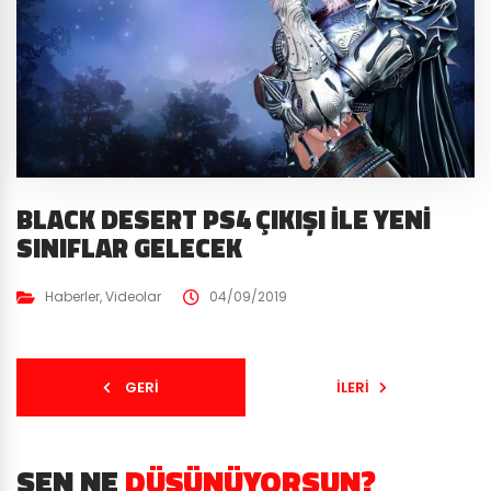
BLACK DESERT PS4 ÇIKIŞI İLE YENI
SINIFLAR GELECEK
Haberler
,
Videolar
04/09/2019
GERI
İLERI
SEN NE
DÜŞÜNÜYORSUN?