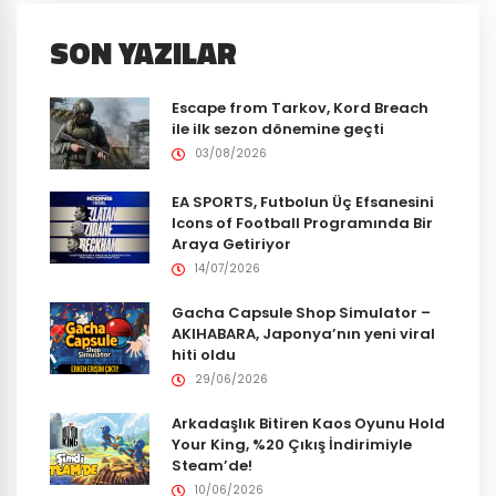
SON YAZILAR
Escape from Tarkov, Kord Breach
ile ilk sezon dönemine geçti
03/08/2026
EA SPORTS, Futbolun Üç Efsanesini
Icons of Football Programında Bir
Araya Getiriyor
14/07/2026
Gacha Capsule Shop Simulator –
AKIHABARA, Japonya’nın yeni viral
hiti oldu
29/06/2026
Arkadaşlık Bitiren Kaos Oyunu Hold
Your King, %20 Çıkış İndirimiyle
Steam’de!
10/06/2026