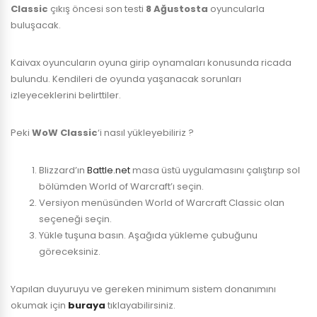
Classic
çıkış öncesi son testi
8 Ağustosta
oyuncularla
buluşacak.
Kaivax oyuncuların oyuna girip oynamaları konusunda ricada
bulundu. Kendileri de oyunda yaşanacak sorunları
izleyeceklerini belirttiler.
Peki
WoW Classic
‘i nasıl yükleyebiliriz ?
Blizzard’ın
Battle.net
masa üstü uygulamasını çalıştırıp sol
bölümden World of Warcraft’ı seçin.
Versiyon menüsünden World of Warcraft Classic olan
seçeneği seçin.
Yükle tuşuna basın. Aşağıda yükleme çubuğunu
göreceksiniz.
Yapılan duyuruyu ve gereken minimum sistem donanımını
okumak için
buraya
tıklayabilirsiniz.