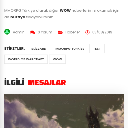
MMORPG Türkiye olarak diğer
WOW
haberlerimizi okumak için
de
buraya
tıklayabilirsiniz.
Admin
0 Yorum
Haberler
03/08/2019
ETIKETLER:
BLIZZARD
MMORPG TÜRKIYE
TEST
WORLD OF WARCRAFT
WOW
İLGILI
MESAJLAR