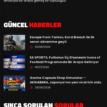
amacıyla bir araya gelmiş bir topluluğuz.
GÜNCEL
HABERLER
Escape from Tarkov, Kord Breach ile ilk
sezon dönemine geçti
03/08/2026
EA SPORTS, Futbolun Üç Efsanesini Icons of
Football Programında Bir Araya Getiriyor
14/07/2026
Gacha Capsule Shop Simulator –
AKIHABARA, Japonya’nın yeni viral hiti oldu
29/06/2026
SIKÇA SORULAN
SORULAR