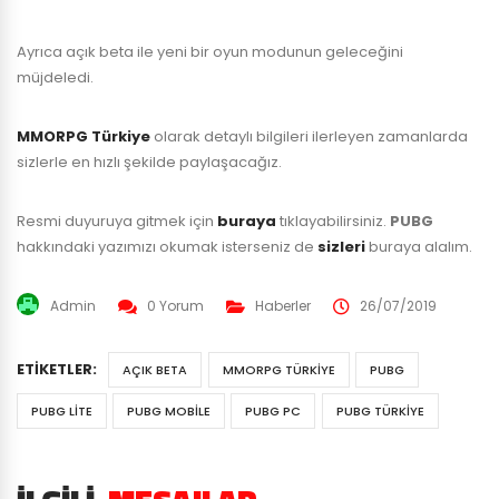
Ayrıca açık beta ile yeni bir oyun modunun geleceğini
müjdeledi.
MMORPG Türkiye
olarak detaylı bilgileri ilerleyen zamanlarda
sizlerle en hızlı şekilde paylaşacağız.
Resmi duyuruya gitmek için
buraya
tıklayabilirsiniz.
PUBG
hakkındaki yazımızı okumak isterseniz de
sizleri
buraya alalım.
Admin
0 Yorum
Haberler
26/07/2019
ETIKETLER:
AÇIK BETA
MMORPG TÜRKIYE
PUBG
PUBG LITE
PUBG MOBILE
PUBG PC
PUBG TÜRKIYE