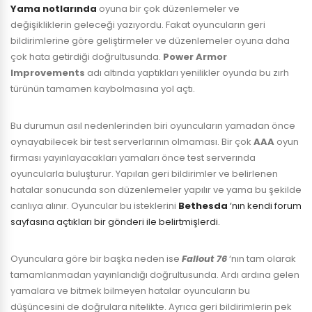
Yama notlarında
oyuna bir çok düzenlemeler ve
değişikliklerin geleceği yazıyordu. Fakat oyuncuların geri
bildirimlerine göre geliştirmeler ve düzenlemeler oyuna daha
çok hata getirdiği doğrultusunda.
Power Armor
Improvements
adı altında yaptıkları yenilikler oyunda bu zırh
türünün tamamen kaybolmasına yol açtı.
Bu durumun asıl nedenlerinden biri oyuncuların yamadan önce
oynayabilecek bir test serverlarının olmaması. Bir çok
AAA
oyun
firması yayınlayacakları yamaları önce test serverında
oyuncularla buluşturur. Yapılan geri bildirimler ve belirlenen
hatalar sonucunda son düzenlemeler yapılır ve yama bu şekilde
canlıya alınır. Oyuncular bu isteklerini
Bethesda
‘nın kendi forum
sayfasına açtıkları bir gönderi ile belirtmişlerdi.
Oyunculara göre bir başka neden ise
Fallout
76
‘nın tam olarak
tamamlanmadan yayınlandığı doğrultusunda. Ardı ardına gelen
yamalara ve bitmek bilmeyen hatalar oyuncuların bu
düşüncesini de doğrulara nitelikte. Ayrıca geri bildirimlerin pek