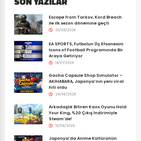
SON YAZILAR
Escape from Tarkov, Kord Breach
ile ilk sezon dönemine geçti
03/08/2026
EA SPORTS, Futbolun Üç Efsanesini
Icons of Football Programında Bir
Araya Getiriyor
14/07/2026
Gacha Capsule Shop Simulator –
AKIHABARA, Japonya’nın yeni viral
hiti oldu
29/06/2026
Arkadaşlık Bitiren Kaos Oyunu Hold
Your King, %20 Çıkış İndirimiyle
Steam’de!
10/06/2026
Japonya’da Anime Kültürünün