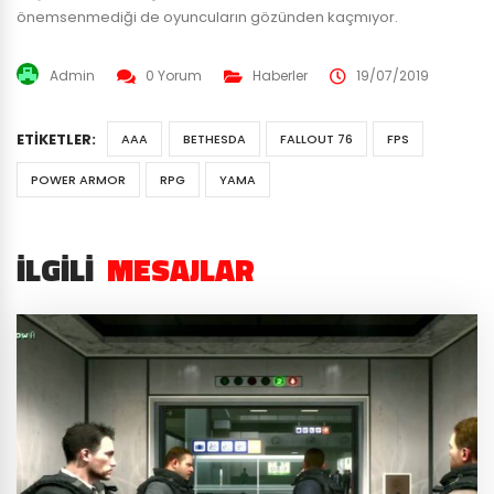
önemsenmediği de oyuncuların gözünden kaçmıyor.
Admin
0 Yorum
Haberler
19/07/2019
ETIKETLER:
AAA
BETHESDA
FALLOUT 76
FPS
POWER ARMOR
RPG
YAMA
İLGILI
MESAJLAR