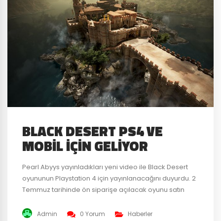
BLACK DESERT PS4 VE
MOBIL İÇIN GELIYOR
Pearl Abyys yayınladıkları yeni video ile Black Desert
oyununun Playstation 4 için yayınlanacağını duyurdu. 2
Temmuz tarihinde ön siparişe açılacak oyunu satın
alanları ise özel hediyeler bekliyor olacak. Oyunun PS4
sürümü Asla dahil tüm dünyada aynı anda
Admin
0 Yorum
Haberler