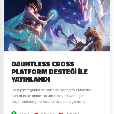
DAUNTLESS CROSS
PLATFORM DESTEĞI ILE
YAYINLANDI
Geçtiğimiz günlerde haberini yaptığımız Monster
Hunter’ın bir anlamda ücretsiz versiyonu gibi
düşünebileceğiniz Dauntless, uzun açık beta
sürecinden sonra PC, Xbox One ve PS4 için sonunda
yayınlandı. Ancak bir farklılıkla: tüm platformlarda cross