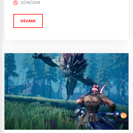
yayınlanacak. Uzun zamandır PC ve Xbox One
12/06/2019
üzerinden oynanabilen ve kendine has dinamikleri,
görselleri ve zengin dünyasıyla dikkat...
DEVAMI