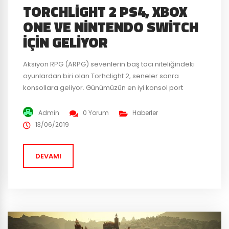
TORCHLIGHT 2 PS4, XBOX
ONE VE NINTENDO SWITCH
İÇIN GELIYOR
Aksiyon RPG (ARPG) sevenlerin baş tacı niteliğindeki
oyunlardan biri olan Torhclight 2, seneler sonra
konsollara geliyor. Günümüzün en iyi konsol port
yapımcılarından biri olan Panic Button tarafından
PC’den konsollara geçişi sağlanan Torchlight 2, oyunun
Admin
0 Yorum
Haberler
tüm içerikleri ile birlikte konsollara özel yeni içerikleri
13/06/2019
de beraberinde getirecek. 3 Eylül tarihinde PS4, Xbox
One ve Nintendo Switch online...
DEVAMI