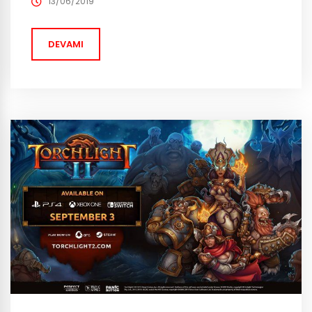
13/06/2019
görebilirsiniz. Fortnite zebanileri adaya geri döndü ve
şimdi hiç olmadıkları kadar öfkeliler! Takım
DEVAMI
arkadaşlarınızla omuz omuza savaşın,...