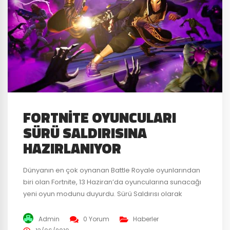
FORTNITE OYUNCULARI
SÜRÜ SALDIRISINA
HAZIRLANIYOR
Dünyanın en çok oynanan Battle Royale oyunlarından
biri olan Fortnite, 13 Haziran’da oyuncularına sunacağı
yeni oyun modunu duyurdu. Sürü Saldırısı olarak
adlandırılan bu oyun modunda, 4 kişilik gruplar haliinde
sürülere karşı savaşarak, hayatta kalmaya
Admin
0 Yorum
Haberler
çalışacaksınız. Aşağıda güncelleme detaylarını