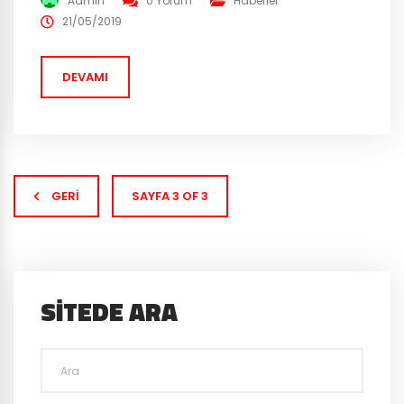
Admin
0 Yorum
Haberler
platform desteği ile. Cross Platform mevcut konsol ve
21/05/2019
PC oyuncularının aynı sunucularda birlikte
oynayabilmesi ve oyuncuların aynı hesap ile tüm
DEVAMI
platformlarda oynayabilmesi anlamına...
GERI
SAYFA 3 OF 3
SITEDE ARA