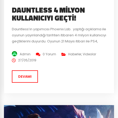
DAUNTLESS 4 MILYON
KULLANICIYI GEÇTI!
Dauntless’ın yapımcısı Phoenix Lab. yaptığı açıklama ile
oyunun yayınlandığı tarihten itibaren 4 milyon kullanıcıyı
geçtiklerini duyurdu. Oyunun 21 Mayıs itibari ile PS4,
Xbox One ve Epic Game Store’da yayınlanmasıyla 24
saatte 500 bin yeni kullanıcı geldiğini vurgulayan
Admin
0 Yorum
Haberler
,
Videolar
yapımcı şirket, oyuncuların şu an bütün platformlarda
27/05/2019
ortak olarak oynayabileceğini belirtti. Yapılan
açıklamalarda Dauntless’ın ilerleyen zamanlarda
DEVAMI
Nintendo Switch’e...