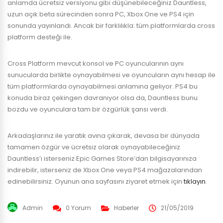
anlamda ücretsiz versiyonu gibi düşünebileceğiniz Dauntless,
uzun açık beta sürecinden sonra PC, Xbox One ve PS4 için
sonunda yayınlandı. Ancak bir farklılıkla: tüm platformlarda cross
platform desteği ile.
Cross Platform mevcut konsol ve PC oyuncularının aynı
sunucularda birlikte oynayabilmesi ve oyuncuların aynı hesap ile
tüm platformlarda oynayabilmesi anlamına geliyor. PS4 bu
konuda biraz çekingen davranıyor olsa da, Dauntless bunu
bozdu ve oyunculara tam bir özgürlük şansı verdi.
Arkadaşlarınız ile yaratık avına çıkarak, devasa bir dünyada
tamamen özgür ve ücretsiz olarak oynayabileceğiniz
Dauntless’ı isterseniz Epic Games Store’dan bilgisayarınıza
indirebilir, isterseniz de Xbox One veya PS4 mağazalarından
edinebilirsiniz. Oyunun ana sayfasını ziyaret etmek için
tıklayın
.
Admin
0 Yorum
Haberler
21/05/2019