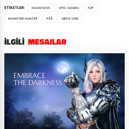
ETIKETLER:
DAUNTLESS
EPIC GAMES
F2P
MONSTER HUNTER
PS4
XBOX ONE
İLGILI
MESAJLAR