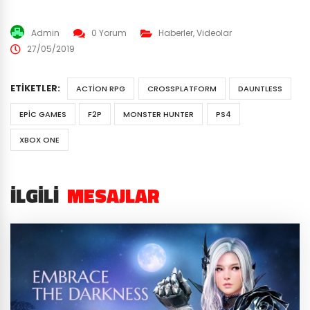
Admin
0 Yorum
Haberler
,
Videolar
27/05/2019
ETIKETLER:
ACTION RPG
CROSSPLATFORM
DAUNTLESS
EPIC GAMES
F2P
MONSTER HUNTER
PS4
XBOX ONE
İLGILI
MESAJLAR