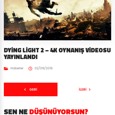
DYING LIGHT 2 – 4K OYNANIŞ VIDEOSU
YAYINLANDI
Haberler
02/09/2019
GERI
İLERI
SEN NE
DÜŞÜNÜYORSUN?