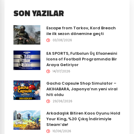
SON YAZILAR
Escape from Tarkov, Kord Breach
ile ilk sezon dönemine geçti
03/08/2026
EA SPORTS, Futbolun Üç Efsanesini
Icons of Football Programında Bir
Araya Getiriyor
14/07/2026
Gacha Capsule Shop Simulator –
AKIHABARA, Japonya’nın yeni viral
hiti oldu
29/06/2026
Arkadaşlık Bitiren Kaos Oyunu Hold
Your King, %20 Çıkış İndirimiyle
Steam’de!
10/06/2026