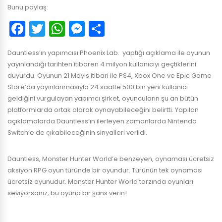
Bunu paylaş:
Facebook
Twitter
WhatsApp
Messenger
Paylaş
Dauntless’ın yapımcısı Phoenix Lab. yaptığı açıklama ile oyunun
yayınlandığı tarihten itibaren 4 milyon kullanıcıyı geçtiklerini
duyurdu. Oyunun 21 Mayıs itibari ile PS4, Xbox One ve Epic Game
Store’da yayınlanmasıyla 24 saatte 500 bin yeni kullanıcı
geldiğini vurgulayan yapımcı şirket, oyuncuların şu an bütün
platformlarda ortak olarak oynayabileceğini belirtti. Yapılan
açıklamalarda Dauntless’ın ilerleyen zamanlarda Nintendo
Switch’e de çıkabileceğinin sinyalleri verildi.
Dauntless, Monster Hunter World’e benzeyen, oynaması ücretsiz
aksiyon RPG oyun türünde bir oyundur. Türünün tek oynaması
ücretsiz oyunudur. Monster Hunter World tarzında oyunları
seviyorsanız, bu oyuna bir şans verin!