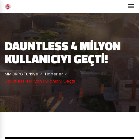
DAUNTLESS 4 MILYON
KULLANICIYI GEÇTI!
MMORPG Türkiye
Haberler
Dauntless 4 Milyon Kullanıcıyı Geçti!