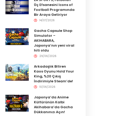
Üç Efsanesini Icons of
Football Programında
Bir Araya Getiriyor
14/07/2026
Gacha Capsule Shop
Simulator –
AKIHABARA,
Japonya’nın yeni viral
hiti oldu
29/06/2026
Arkadaşlık Bitiren
Kaos Oyunu Hold Your
King, %20 Çıkış
İndirimiyle Steam’de!
10/06/2026
Japonya’da Anime
Kültürünün Kalbi
Akihabara’da Gacha
Dükkanınızı Açın!