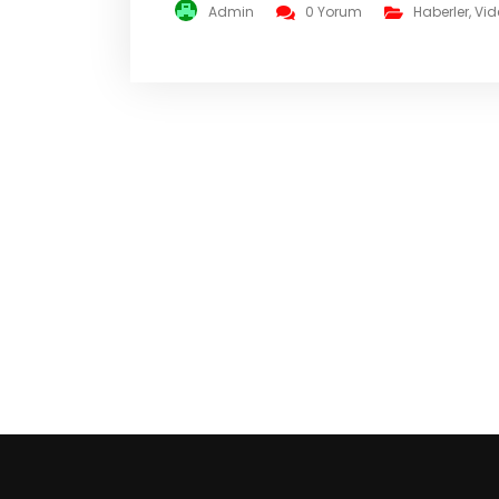
Admin
0 Yorum
Haberler
,
Vid