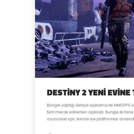
DESTINY 2 YENI EVIN
Bungie yaptığı detaylı açıklama ile MMOFPS oyu
tüm merak edilenleri açıkladı. Bungie iki tan
oyuncuları için, ikincisi ise platformlar aras
www.bungie.net/pcmove Bu araç Destiny 2 ‘yi
oynayanların Steam...