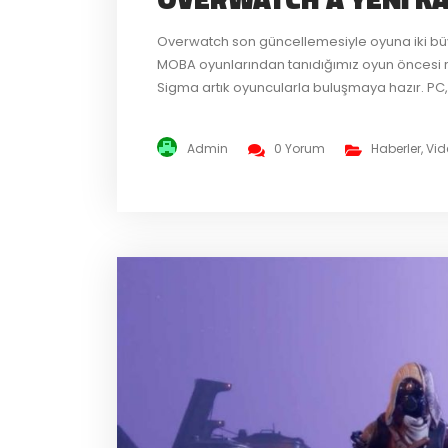
Overwatch son güncellemesiyle oyuna iki büyük
MOBA oyunlarından tanıdığımız oyun öncesi ro
Sigma artık oyuncularla buluşmaya hazır. PC,
gelmesiyle aynı anda yeni tank Sigma ile oyna
yetenekleri mevcut. Yer çekimini...
Admin
0 Yorum
Haberler
,
Vid