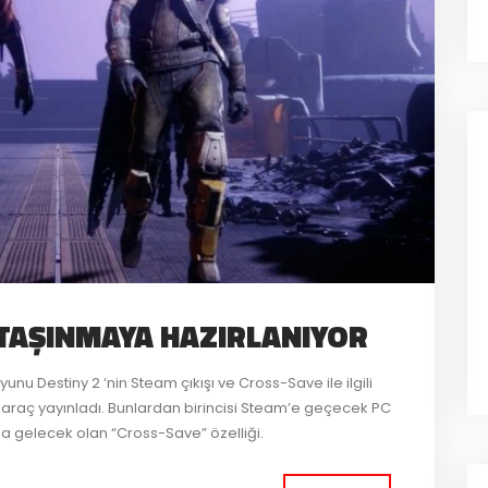
E TAŞINMAYA HAZIRLANIYOR
nu Destiny 2 ‘nin Steam çıkışı ve Cross-Save ile ilgili
e araç yayınladı. Bunlardan birincisi Steam’e geçecek PC
ında gelecek olan “Cross-Save” özelliği.
 zaten hali hazırda PC (B.net launcher) üzerinden