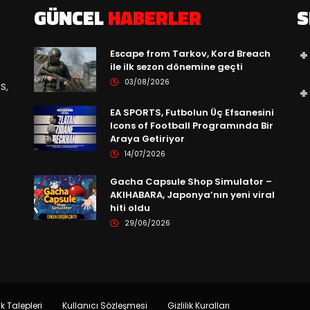
GÜNCEL
HABERLER
S
Escape from Tarkov, Kord Breach
ile ilk sezon dönemine geçti
03/08/2026
S,
EA SPORTS, Futbolun Üç Efsanesini
Icons of Football Programında Bir
Araya Getiriyor
14/07/2026
Gacha Capsule Shop Simulator –
AKIHABARA, Japonya’nın yeni viral
hiti oldu
29/06/2026
ik Talepleri
Kullanıcı Sözleşmesi
Gizlilik Kuralları