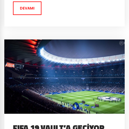
sürülmesiyle, PS4 kullanıcıları diğer...
DEVAMI
FIFA 19 VAULT’A GEÇIYOR