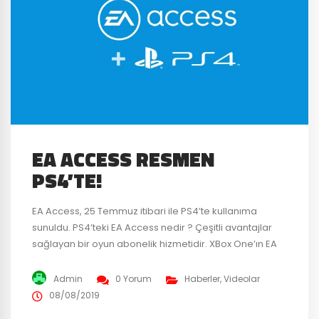
EA ACCESS RESMEN
PS4’TE!
EA Access, 25 Temmuz itibari ile PS4’te kullanıma
sunuldu. PS4’teki EA Access nedir ? Çeşitli avantajlar
sağlayan bir oyun abonelik hizmetidir. XBox One’ın EA
Access ve PC’nin Origin Access‘iyle aynı hizmetleri
sağlar. 2014 yılında ‘PlayStation Plus üyeliği’ gibi
Admin
0 Yorum
Haberler
,
Videolar
sorunlar nedeniyle “EA Access” piyasaya sürülmedi. 25
08/08/2019
Temmuz’da PS4 için EA Access’in piyasaya