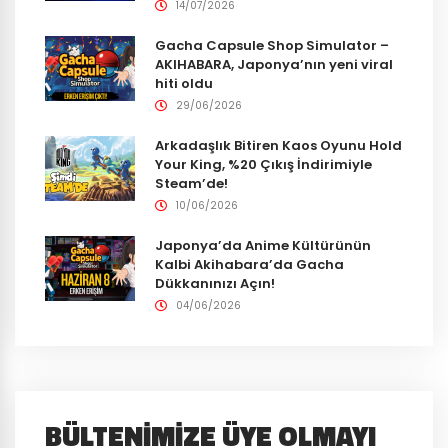
14/07/2026
Gacha Capsule Shop Simulator –
AKIHABARA, Japonya’nın yeni viral
hiti oldu
29/06/2026
Arkadaşlık Bitiren Kaos Oyunu Hold
Your King, %20 Çıkış İndirimiyle
Steam’de!
10/06/2026
Japonya’da Anime Kültürünün
Kalbi Akihabara’da Gacha
Dükkanınızı Açın!
04/06/2026
BÜLTENIMIZE ÜYE OLMAYI