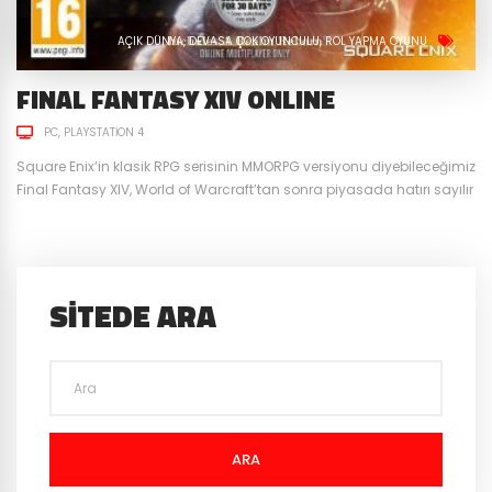
AÇIK DÜNYA
DEVASA ÇOK OYUNCULU
ROL YAPMA OYUNU
FINAL FANTASY XIV ONLINE
PC
PLAYSTATION 4
Square Enix‘in klasik RPG serisinin MMORPG versiyonu diyebileceğimiz
Final Fantasy XIV, World of Warcraft’tan sonra piyasada hatırı sayılır
oyuncu kitlesine sahip ve kaliteli çizgisinden neredeyse hiçbir şey
kaybetmemiş ender oyunlardan bir tanesi. Benzersiz Sınıf Sistemi
Final Fantasy XIV, diğer MMORPG oyunlarına kıyasla oyuncuyu
tamamen özgür bırakan bir sınıf sistemine sahip. 4 sınıf rolü ve
SITEDE ARA
tam...
ARA