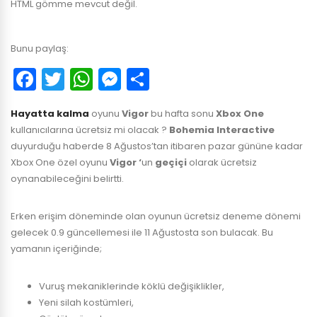
HTML gömme mevcut değil.
Bunu paylaş:
Facebook
Twitter
WhatsApp
Messenger
Paylaş
Hayatta kalma
oyunu
Vigor
bu hafta sonu
Xbox One
kullanıcılarına ücretsiz mi olacak ?
Bohemia Interactive
duyurduğu haberde 8 Ağustos’tan itibaren pazar gününe kadar
Xbox One özel oyunu
Vigor ‘
un
geçiçi
olarak ücretsiz
oynanabileceğini belirtti.
Erken erişim döneminde olan oyunun ücretsiz deneme dönemi
gelecek 0.9 güncellemesi ile 11 Ağustosta son bulacak. Bu
yamanın içeriğinde;
Vuruş mekaniklerinde köklü değişiklikler,
Yeni silah kostümleri,