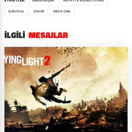
ETIKETLER:
ERKEN ERIŞIM
HAYATTA KALMA OYUNU
SURVIVAL
VIGOR
XBOX ONE
İLGILI
MESAJLAR