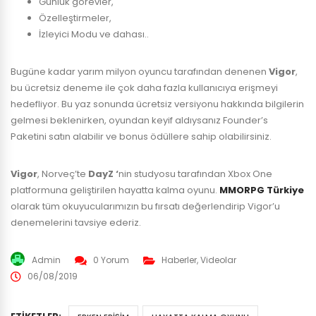
Günlük görevler,
Özelleştirmeler,
İzleyici Modu ve dahası..
Bugüne kadar yarım milyon oyuncu tarafından denenen
Vigor
,
bu ücretsiz deneme ile çok daha fazla kullanıcıya erişmeyi
hedefliyor. Bu yaz sonunda ücretsiz versiyonu hakkında bilgilerin
gelmesi beklenirken, oyundan keyif aldıysanız Founder’s
Paketini satın alabilir ve bonus ödüllere sahip olabilirsiniz.
Vigor
, Norveç’te
DayZ ‘
nin studyosu tarafından Xbox One
platformuna geliştirilen hayatta kalma oyunu.
MMORPG Türkiye
olarak tüm okuyucularımızın bu fırsatı değerlendirip Vigor’u
denemelerini tavsiye ederiz.
Admin
0 Yorum
Haberler
,
Videolar
06/08/2019