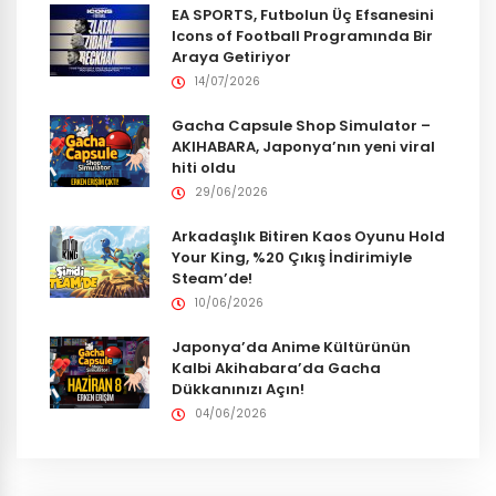
EA SPORTS, Futbolun Üç Efsanesini
Icons of Football Programında Bir
Araya Getiriyor
14/07/2026
Gacha Capsule Shop Simulator –
AKIHABARA, Japonya’nın yeni viral
hiti oldu
29/06/2026
Arkadaşlık Bitiren Kaos Oyunu Hold
Your King, %20 Çıkış İndirimiyle
Steam’de!
10/06/2026
Japonya’da Anime Kültürünün
Kalbi Akihabara’da Gacha
Dükkanınızı Açın!
04/06/2026