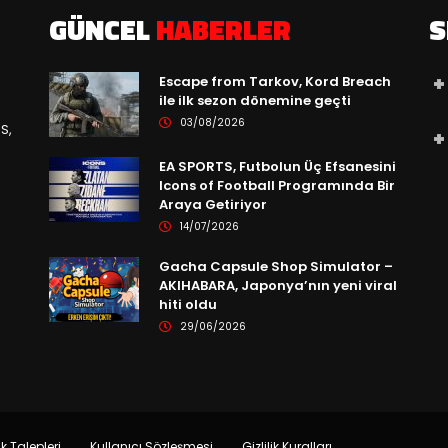
GÜNCEL
HABERLER
S
Escape from Tarkov, Kord Breach
ile ilk sezon dönemine geçti
03/08/2026
S,
EA SPORTS, Futbolun Üç Efsanesini
Icons of Football Programında Bir
Araya Getiriyor
14/07/2026
Gacha Capsule Shop Simulator –
AKIHABARA, Japonya’nın yeni viral
hiti oldu
29/06/2026
ik Talepleri
Kullanıcı Sözleşmesi
Gizlilik Kuralları