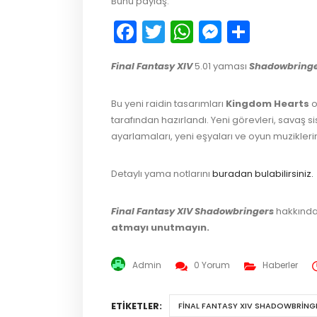
Bunu paylaş:
Facebook
Twitter
WhatsApp
Messeng
Payla
Final Fantasy XIV
5.01 yaması
Shadowbringe
Bu yeni raidin tasarımları
Kingdom Hearts
o
tarafından hazırlandı. Yeni görevleri, savaş
ayarlamaları, yeni eşyaları ve oyun muziklerin
Detaylı yama notlarını
buradan bulabilirsiniz.
Final Fantasy XIV Shadowbringers
hakkında
atmayı unutmayın.
Admin
0 Yorum
Haberler
ETIKETLER:
FINAL FANTASY XIV SHADOWBRING