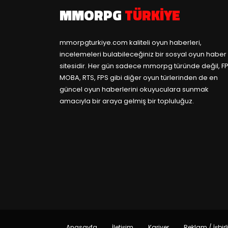
MMORPG
TÜRKIYE
mmorpgturkiye.com
kaliteli oyun haberleri,
incelemeleri bulabileceğiniz bir sosyal oyun haber
sitesidir. Her gün sadece mmorpg türünde değil, FP
MOBA, RTS, FPS gibi diğer oyun türlerinden de en
güncel oyun haberlerini okuyuculara sunmak
amacıyla bir araya gelmiş bir topluluğuz.
Anasayfa
İletişim
Kariyer
Reklam / İşbirl