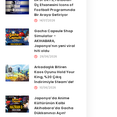
Üç Efsanesini Icons of
Football Programında
Bir Araya Getiriyor
14/07/2026
Gacha Capsule Shop
Simulator –
AKIHABARA,
Japonya’nın yeni viral
hiti oldu
29/06/2026
Arkadaşlık Bitiren
Kaos Oyunu Hold Your
King, %20 Çıkış
İndirimiyle Steam’de!
10/06/2026
Japonya’da Anime
Kültürünün Kalbi
Akihabara’da Gacha
Dükkanınızı Açın!