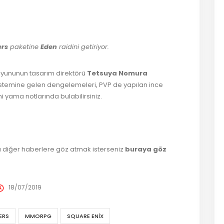
er
ş
rs
paketine
Eden
raidini getiriyor.
yununun tasarım direktörü
Tetsuya Nomura
 sistemine gelen dengelemeleri, PVP de yapılan ince
i yama notlarında bulabilirsiniz.
 diğer haberlere göz atmak isterseniz
buraya göz
18/07/2019
ERS
MMORPG
SQUARE ENIX