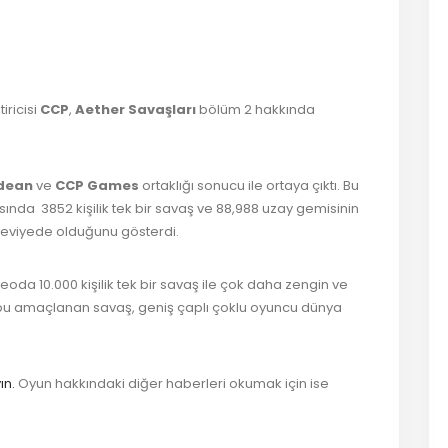
er
ş
tiricisi
CCP
,
Aether Savaşları
bölüm 2 hakkında
dean
ve
CCP Games
ortaklığı sonucu ile ortaya çıktı. Bu
sında 3852 kişilik tek bir savaş ve 88,988 uzay gemisinin
t seviyede olduğunu gösterdi.
eoda 10.000 kişilik tek bir savaş ile çok daha zengin ve
 bu amaçlanan savaş, geniş çaplı çoklu oyuncu dünya
ın.
Oyun hakkındaki diğer haberleri okumak için ise