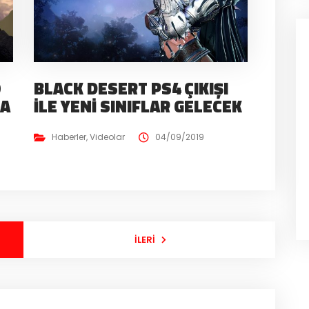
O
BLACK DESERT PS4 ÇIKIŞI
NA
İLE YENI SINIFLAR GELECEK
Haberler
,
Videolar
04/09/2019
İLERI