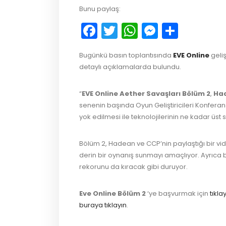
Bunu paylaş:
Facebook
Twitter
WhatsApp
Messeng
Payla
Bugünkü basın toplantısında
EVE Online
geliş
detaylı açıklamalarda bulundu.
“
EVE Online Aether Savaşları Bölüm 2
,
Ha
senenin başında Oyun Geliştiricileri Konferan
yok edilmesi ile teknolojilerinin ne kadar üs
Bölüm 2, Hadean ve CCP’nin paylaştığı bir vid
derin bir oynanış sunmayı amaçlıyor. Ayrıca
rekorunu da kıracak gibi duruyor.
Eve Online Bölüm 2
‘ye başvurmak için
tıklay
buraya tıklayın
.