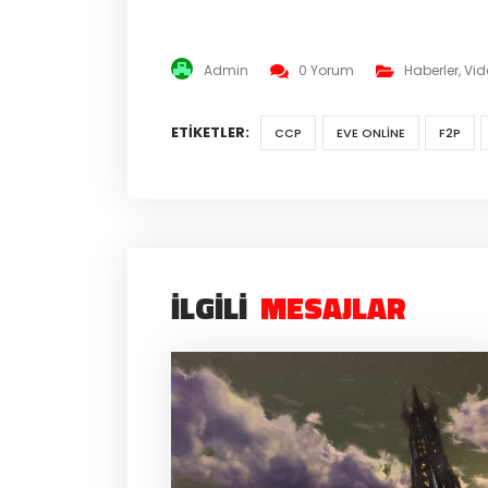
Admin
0 Yorum
Haberler
,
Vid
ETIKETLER:
CCP
EVE ONLINE
F2P
İLGILI
MESAJLAR