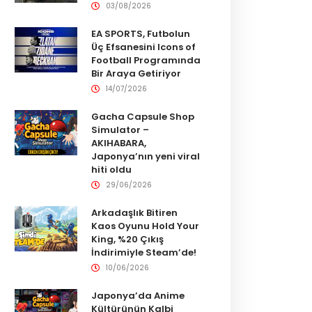
03/08/2026
EA SPORTS, Futbolun
Üç Efsanesini Icons of
Football Programında
Bir Araya Getiriyor
14/07/2026
Gacha Capsule Shop
Simulator –
AKIHABARA,
Japonya’nın yeni viral
hiti oldu
29/06/2026
Arkadaşlık Bitiren
Kaos Oyunu Hold Your
King, %20 Çıkış
İndirimiyle Steam’de!
10/06/2026
Japonya’da Anime
Kültürünün Kalbi